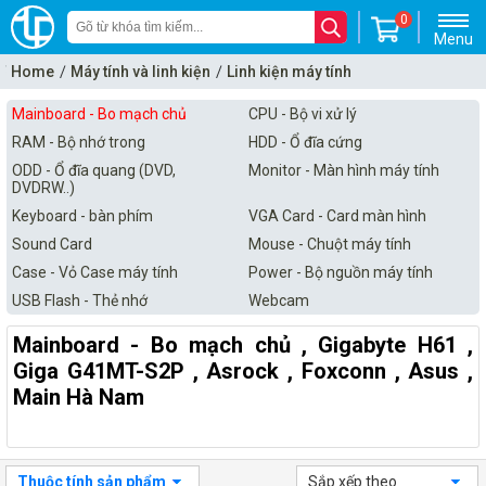
0
Menu
Home
Máy tính và linh kiện
Linh kiện máy tính
Mainboard - Bo mạch chủ
Mainboard - Bo mạch chủ
CPU - Bộ vi xử lý
RAM - Bộ nhớ trong
HDD - Ổ đĩa cứng
ODD - Ổ đĩa quang (DVD,
Monitor - Màn hình máy tính
DVDRW..)
Keyboard - bàn phím
VGA Card - Card màn hình
Sound Card
Mouse - Chuột máy tính
Case - Vỏ Case máy tính
Power - Bộ nguồn máy tính
USB Flash - Thẻ nhớ
Webcam
Mainboard - Bo mạch chủ , Gigabyte H61 ,
Giga G41MT-S2P , Asrock , Foxconn , Asus ,
Main Hà Nam
Thuộc tính sản phẩm
Sắp xếp theo