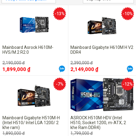
-13%
-10%
Mainboard Asrock H610M-
Mainboard Gigabyte H610M H V2
HVS/M.2 R2.0
DDR4
2,190,000 đ
2,390,000 đ
1,899,000 ₫
2,149,000 ₫
-7%
-12%
Mainboard Gigabyte H510M-H
ASROCK H510M-HDV (Intel
(Intel H510/ Intel LGA 1200/ 2
H510, Socket 1200, m-ATX, 2
khe ram)
khe Ram DDR4)
1,890,000 đ
1,799,000 đ