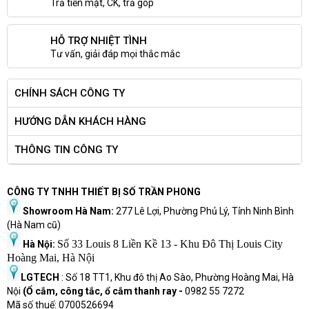
Trả tiền mặt, CK, trả góp
HỖ TRỢ NHIỆT TÌNH
Tư vấn, giải đáp mọi thắc mắc
CHÍNH SÁCH CÔNG TY
HƯỚNG DẪN KHÁCH HÀNG
THÔNG TIN CÔNG TY
CÔNG TY TNHH THIẾT BỊ SỐ TRẦN PHONG
Showroom Hà Nam:
277 Lê Lợi, Phường Phủ Lý, Tỉnh Ninh Bình
(Hà Nam cũ)
Số 33 Louis 8 Liền Kề 13 - Khu Đô Thị Louis City
Hà Nội:
Hoàng Mai, Hà Nội
LGTECH
: Số 18 TT1, Khu đô thị Ao Sào, Phường Hoàng Mai, Hà
Nội
(Ổ cắm, công tắc, ổ cắm thanh ray -
0982 55 7272
Mã số thuế: 0700526694