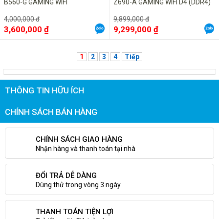
B560-G GAMING WIFI
Z690-A GAMING WIFI D4 (DDR4)
4,000,000 đ
9,899,000 đ
3,600,000 ₫
9,299,000 ₫
1
2
3
4
Tiếp
THÔNG TIN HỮU ÍCH
CHÍNH SÁCH BÁN HÀNG
CHÍNH SÁCH GIAO HÀNG
Nhận hàng và thanh toán tại nhà
ĐỔI TRẢ DỄ DÀNG
Dùng thử trong vòng 3 ngày
THANH TOÁN TIỆN LỢI