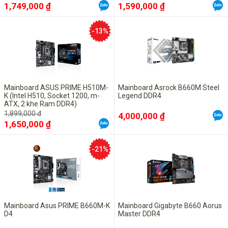
1,749,000 ₫
1,590,000 ₫
-13%
Mainboard ASUS PRIME H510M-
Mainboard Asrock B660M Steel
K (Intel H510, Socket 1200, m-
Legend DDR4
ATX, 2 khe Ram DDR4)
1,899,000 đ
4,000,000 ₫
1,650,000 ₫
-21%
Mainboard Asus PRIME B660M-K
Mainboard Gigabyte B660 Aorus
D4
Master DDR4