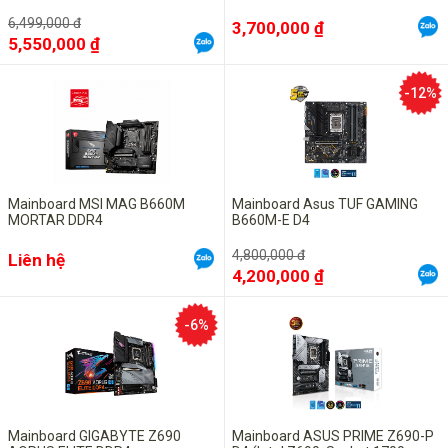
6,499,000 đ
3,700,000 ₫
5,550,000 ₫
-12%
Mainboard MSI MAG B660M
Mainboard Asus TUF GAMING
MORTAR DDR4
B660M-E D4
4,800,000 đ
Liên hệ
4,200,000 ₫
-6%
Mainboard GIGABYTE Z690
Mainboard ASUS PRIME Z690-P