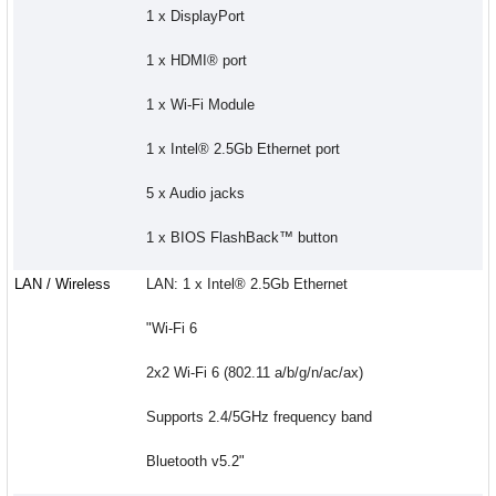
1 x DisplayPort
1 x HDMI® port
1 x Wi-Fi Module
1 x Intel® 2.5Gb Ethernet port
5 x Audio jacks
1 x BIOS FlashBack™ button
LAN / Wireless
LAN: 1 x Intel® 2.5Gb Ethernet
"Wi-Fi 6
2x2 Wi-Fi 6 (802.11 a/b/g/n/ac/ax)
Supports 2.4/5GHz frequency band
Bluetooth v5.2"