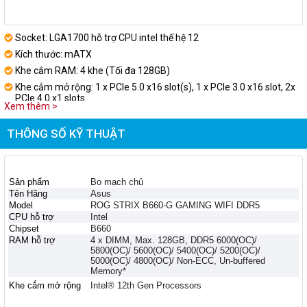
Socket: LGA1700 hỗ trợ CPU intel thế hệ 12
Kích thước: mATX
Khe cắm RAM: 4 khe (Tối đa 128GB)
Khe cắm mở rộng: 1 x PCIe 5.0 x16 slot(s), 1 x PCIe 3.0 x16 slot, 2x
PCIe 4.0 x1 slots
Xem thêm >
Khe cắm ổ cứng: Total supports 2 x M.2 slots and 4 x SATA 6Gb/s
ports
THÔNG SỐ KỸ THUẬT
Sản phẩm
Bo mạch chủ
Tên Hãng
Asus
Model
ROG STRIX B660-G GAMING WIFI DDR5
CPU hỗ trợ
Intel
Chipset
B660
RAM hỗ trợ
4 x DIMM, Max. 128GB, DDR5 6000(OC)/
5800(OC)/ 5600(OC)/ 5400(OC)/ 5200(OC)/
5000(OC)/ 4800(OC)/ Non-ECC, Un-buffered
Memory*
Khe cắm mở rộng
Intel® 12th Gen Processors