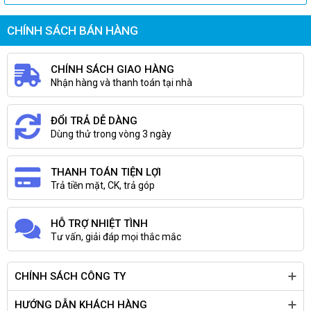
CHÍNH SÁCH BÁN HÀNG
CHÍNH SÁCH GIAO HÀNG
Nhận hàng và thanh toán tại nhà
ĐỔI TRẢ DỄ DÀNG
Dùng thử trong vòng 3 ngày
THANH TOÁN TIỆN LỢI
Trả tiền mặt, CK, trả góp
HỖ TRỢ NHIỆT TÌNH
Tư vấn, giải đáp mọi thắc mắc
Mainboard Asus ROG STRIX B660-I GAMING WIFI DDR5
bao gồm các tùy chọn làm mát toàn diện, có thể định cấu 
hình bằng Fan Xpert 4 trong Armoury Crate hoặc UEFI 
CHÍNH SÁCH CÔNG TY
BIOS.
Đầu cắm quạt CPU: Một cặp đầu cắm quạt 
HƯỚNG DẪN KHÁCH HÀNG