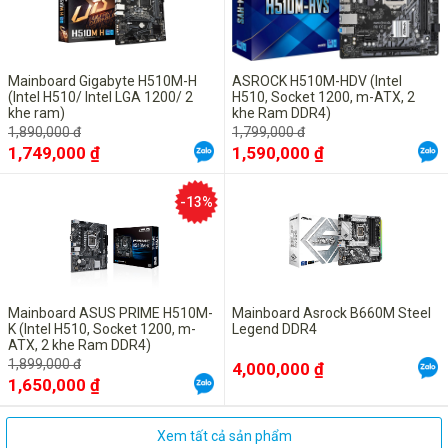
Ổ cắm ASUS Procool được sản xuất theo các thông số kỹ 
thuật chính xác, đảm bảo tiếp xúc thẳng với đường dây 
nguồn 
PSU
. Nó cho phép trở kháng thấp và tản nhiệt tốt 
hơn. 
Mainboard Gigabyte H510M-H
ASROCK H510M-HDV (Intel
(Intel H510/ Intel LGA 1200/ 2
H510, Socket 1200, m-ATX, 2
DIGI+ điều khiển nguồn điện
khe ram)
khe Ram DDR4)
DIGI+ tích hợp (VRM) là một trong những mô-đun điều 
1,890,000 đ
1,799,000 đ
khiển điện áp tốt nhất. Nó đảm bảo cung cấp điện năng 
1,749,000 ₫
1,590,000 ₫
sạch sẽ và mượt mà cho CPU. 
-13%
PCB 6 lớp
Thiết kế PCB giúp tản nhiệt xung quanh VRM để cải thiện 
độ ổn định tổng thể cho hệ thống và cung cấp nhiều không 
gian ép xung đến CPU hơn. 
Mainboard ASUS PRIME H510M-
Mainboard Asrock B660M Steel
K (Intel H510, Socket 1200, m-
Legend DDR4
Cooler By Design
ATX, 2 khe Ram DDR4)
1,899,000 đ
4,000,000 ₫
1,650,000 ₫
Xem tất cả sản phẩm