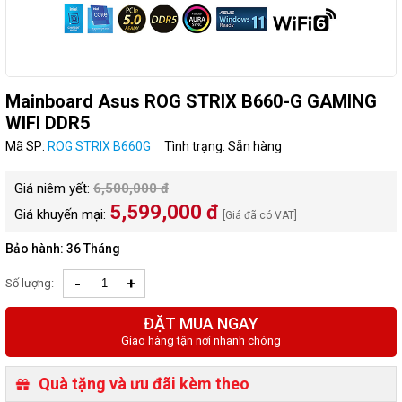
Mainboard Asus ROG STRIX B660-G GAMING
WIFI DDR5
Mã SP:
ROG STRIX B660G
Tình trạng: Sẵn hàng
Giá niêm yết:
6,500,000 đ
5,599,000 đ
Giá khuyến mại:
[Giá đã có VAT]
Bảo hành: 36 Tháng
-
+
Số lượng:
ĐẶT MUA NGAY
Giao hàng tận nơi nhanh chóng
Quà tặng và ưu đãi kèm theo