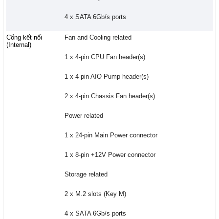
4 x SATA 6Gb/s ports
Cổng kết nối
Fan and Cooling related
(Internal)
1 x 4-pin CPU Fan header(s)
1 x 4-pin AIO Pump header(s)
2 x 4-pin Chassis Fan header(s)
Power related
1 x 24-pin Main Power connector
1 x 8-pin +12V Power connector
Storage related
2 x M.2 slots (Key M)
4 x SATA 6Gb/s ports