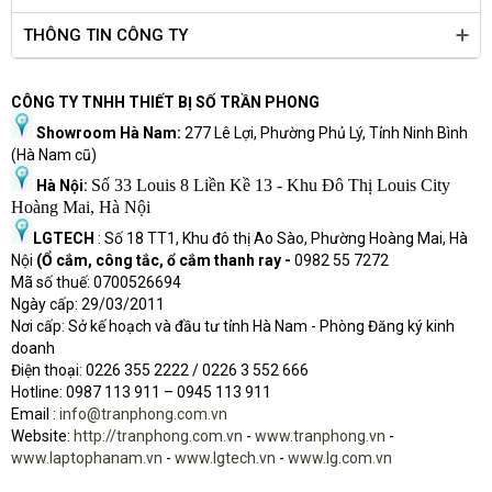
chuyên dụng PWM/ DC cho bộ làm mát CPU
THÔNG TIN CÔNG TY
Đầu cắm quạt bơm AIO: một đầu cắm chuyên 
dụng PWM/ DC cho các thiết lập làm mát khép 
kín
CÔNG TY TNHH THIẾT BỊ SỐ TRẦN PHONG
Tản nhiệt M.2: Giữ SSD M.2 ở nhiệt độ tối ưu để 
Showroom Hà Nam:
277 Lê Lợi, Phường Phủ Lý, Tỉnh Ninh Bình
có hiệu suất và độ tin cậy nhất quán
(Hà Nam cũ)
Đầu cắm quạt 4 chân PWM/ DC: Mỗi đầu cắm hỗ 
Số 33 Louis 8 Liền Kề 13 - Khu Đô Thị Louis City
Hà Nội:
trợ phát hiện quạt PWM/ DC.
Hoàng Mai, Hà Nội
LGTECH
: Số 18 TT1, Khu đô thị Ao Sào, Phường Hoàng Mai, Hà
Nội
(Ổ cắm, công tắc, ổ cắm thanh ray -
0982 55 7272
Mã số thuế: 0700526694
Chống ồn AI hai chiều
Ngày cấp: 29/03/2011
Nơi cấp: Sở kế hoạch và đầu tư tỉnh Hà Nam - Phòng Đăng ký kinh
doanh
Điện thoại: 0226 355 2222 / 0226 3 552 666
Hot
l
ine: 0987 113 911
– 0945 113 911
Email :
info@tranphong.com.vn
Website:
http://tranphong.com.vn
-
www.tranphong.vn
-
www.laptophanam.vn
-
www.lgtech.vn
-
www.lg.com.vn