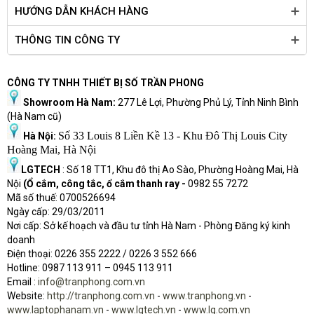
HƯỚNG DẪN KHÁCH HÀNG
THÔNG TIN CÔNG TY
CÔNG TY TNHH THIẾT BỊ SỐ TRẦN PHONG
Showroom Hà Nam:
277 Lê Lợi, Phường Phủ Lý, Tỉnh Ninh Bình
(Hà Nam cũ)
Số 33 Louis 8 Liền Kề 13 - Khu Đô Thị Louis City
Hà Nội:
Hoàng Mai, Hà Nội
LGTECH
: Số 18 TT1, Khu đô thị Ao Sào, Phường Hoàng Mai, Hà
Nội
(Ổ cắm, công tắc, ổ cắm thanh ray -
0982 55 7272
Mã số thuế: 0700526694
Ngày cấp: 29/03/2011
Nơi cấp: Sở kế hoạch và đầu tư tỉnh Hà Nam - Phòng Đăng ký kinh
doanh
Điện thoại: 0226 355 2222 / 0226 3 552 666
Hot
l
ine: 0987 113 911
– 0945 113 911
Email :
info@tranphong.com.vn
Website:
http://tranphong.com.vn
-
www.tranphong.vn
-
www.laptophanam.vn
-
www.lgtech.vn
-
www.lg.com.vn