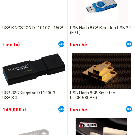
USB KINGSTON DT101G2 - 16GB
USB Flash 8 GB Kingston USB 2.0
(FPT)
Liên hệ
Liên hệ
USB 32G Kingston DT100G3 -
USB Flash 8GB Kingston -
USB 3.0
DTGE9/8GBFR
149,000 ₫
Liên hệ