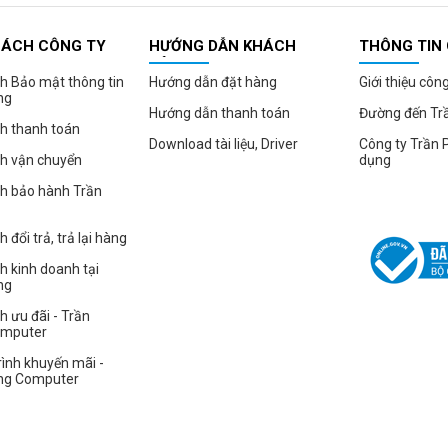
SÁCH CÔNG TY
HƯỚNG DẪN KHÁCH
THÔNG TIN
HÀNG
h Bảo mật thông tin
Hướng dẫn đặt hàng
Giới thiệu côn
ng
Hướng dẫn thanh toán
Đường đến Tr
h thanh toán
Download tài liệu, Driver
Công ty Trần 
ch vận chuyển
dụng
ch bảo hành Trần
 đổi trả, trả lại hàng
h kinh doanh tại
ng
h ưu đãi - Trần
omputer
ình khuyến mãi -
ng Computer