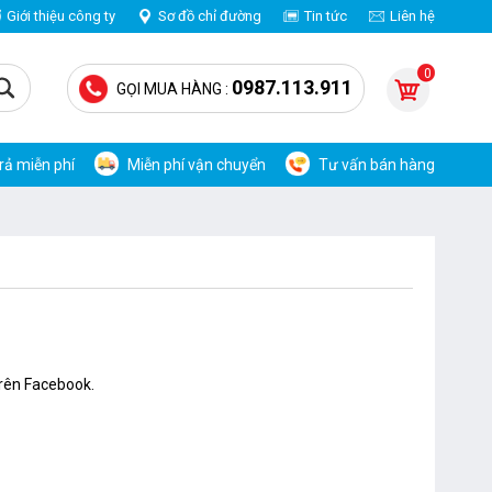
Giới thiệu công ty
Sơ đồ chỉ đường
Tin tức
Liên hệ
0
0987.113.911
GỌI MUA HÀNG :
trả miễn phí
Miễn phí vận chuyển
Tư vấn bán hàng
trên Facebook.