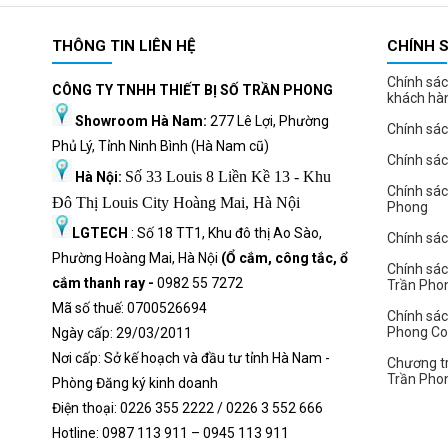
THÔNG TIN LIÊN HỆ
CHÍNH 
Chính sác
CÔNG TY TNHH THIẾT BỊ SỐ TRẦN PHONG
khách hà
Showroom Hà Nam:
277 Lê Lợi, Phường
Chính sác
Phủ Lý, Tỉnh Ninh Bình (Hà Nam cũ)
Chính sá
Số 33 Louis 8 Liền Kề 13 - Khu
Hà Nội:
Chính sá
Đô Thị Louis City Hoàng Mai, Hà Nội
Phong
LGTECH
: Số 18 TT1, Khu đô thị Ao Sào,
Chính sách
Phường Hoàng Mai, Hà Nội
(Ổ cắm, công tắc, ổ
Chính sác
cắm thanh ray -
0982 55 7272
Trần Pho
Mã số thuế: 0700526694
Chính sác
Phong C
Ngày cấp: 29/03/2011
Nơi cấp: Sở kế hoạch và đầu tư tỉnh Hà Nam -
Chương tr
Trần Pho
Phòng Đăng ký kinh doanh
Điện thoại: 0226 355 2222 / 0226 3 552 666
Hot
l
ine: 0987 113 911
– 0945 113 911