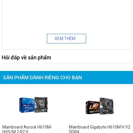
XEM THÊM
Hỏi đáp về sản phẩm
SẢN PHẨM DÀNH RIÊNG CHO BẠN
-13%
-10%
Mainboard Asrock H610M-
Mainboard Gigabyte H610M H V2
HVS/M.2 R2.0
DDR4