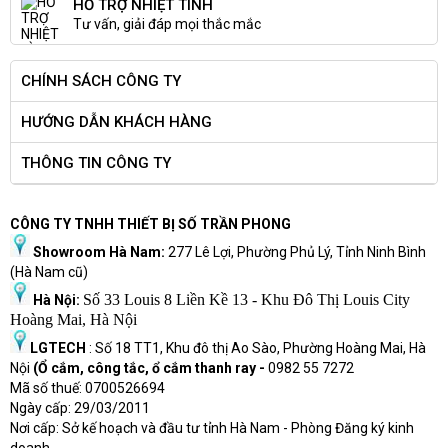
HỖ TRỢ NHIỆT TÌNH
Tư vấn, giải đáp mọi thắc mắc
CHÍNH SÁCH CÔNG TY
HƯỚNG DẪN KHÁCH HÀNG
THÔNG TIN CÔNG TY
CÔNG TY TNHH THIẾT BỊ SỐ TRẦN PHONG
Showroom Hà Nam:
277 Lê Lợi, Phường Phủ Lý, Tỉnh Ninh Bình
(Hà Nam cũ)
Số 33 Louis 8 Liền Kề 13 - Khu Đô Thị Louis City
Hà Nội:
Hoàng Mai, Hà Nội
LGTECH
: Số 18 TT1, Khu đô thị Ao Sào, Phường Hoàng Mai, Hà
Nội
(Ổ cắm, công tắc, ổ cắm thanh ray -
0982 55 7272
Mã số thuế: 0700526694
Ngày cấp: 29/03/2011
Nơi cấp: Sở kế hoạch và đầu tư tỉnh Hà Nam - Phòng Đăng ký kinh