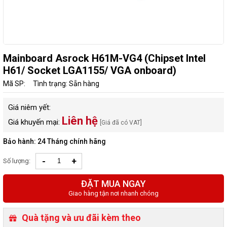
Mainboard Asrock H61M-VG4 (Chipset Intel
H61/ Socket LGA1155/ VGA onboard)
Mã SP:
Tình trạng: Sẵn hàng
Giá niêm yết:
Liên hệ
Giá khuyến mại:
[Giá đã có VAT]
Bảo hành: 24 Tháng chính hãng
-
+
Số lượng:
ĐẶT MUA NGAY
Giao hàng tận nơi nhanh chóng
Quà tặng và ưu đãi kèm theo