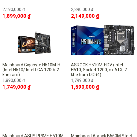
2,190,000 đ
2,390,000 đ
1,899,000 ₫
2,149,000 ₫
-7%
-12%
Mainboard Gigabyte H510M-H
ASROCK H510M-HDV (Intel
(Intel H510/ Intel LGA 1200/ 2
H510, Socket 1200, m-ATX, 2
khe ram)
khe Ram DDR4)
1,890,000 đ
1,799,000 đ
1,749,000 ₫
1,590,000 ₫
-13%
Mainboard ASUS PRIME H510M-
Mainboard Asrock B660M Steel