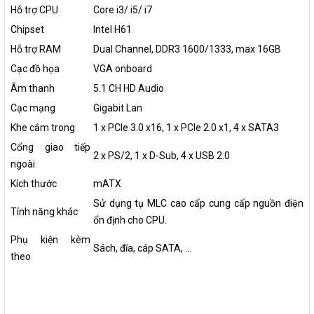
Hỗ trợ CPU
Core i3/ i5/ i7
Chipset
Intel H61
Hỗ trợ RAM
Dual Channel, DDR3 1600/1333, max 16GB
Cạc đồ họa
VGA onboard
Âm thanh
5.1 CH HD Audio
Cạc mạng
Gigabit Lan
Khe cắm trong
1 x PCIe 3.0 x16, 1 x PCIe 2.0 x1, 4 x SATA3
Cổng giao tiếp
2 x PS/2, 1 x D-Sub, 4 x USB 2.0
ngoài
Kích thước
mATX
Sử dụng tụ MLC cao cấp cung cấp nguồn điện
Tính năng khác
ổn định cho CPU.
Phụ kiện kèm
Sách, đĩa, cáp SATA, …
theo