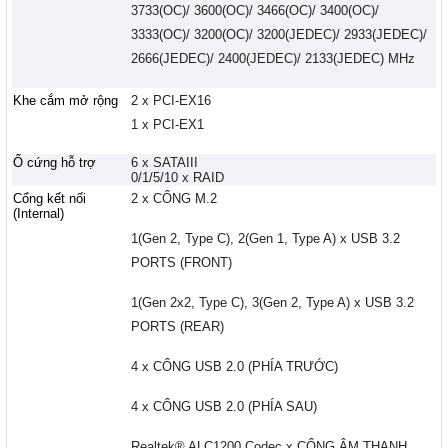
3733(OC)/ 3600(OC)/ 3466(OC)/ 3400(OC)/
3333(OC)/ 3200(OC)/ 3200(JEDEC)/ 2933(JEDEC)/
2666(JEDEC)/ 2400(JEDEC)/ 2133(JEDEC) MHz
Khe cắm mở rộng
2 x PCI-EX16
1 x PCI-EX1
Ổ cứng hỗ trợ
6 x SATAIII
0/1/5/10 x RAID
Cổng kết nối
2 x CỔNG M.2
(Internal)
1(Gen 2, Type C), 2(Gen 1, Type A) x USB 3.2
PORTS (FRONT)
1(Gen 2x2, Type C), 3(Gen 2, Type A) x USB 3.2
PORTS (REAR)
4 x CỔNG USB 2.0 (PHÍA TRƯỚC)
4 x CỔNG USB 2.0 (PHÍA SAU)
Realtek® ALC1200 Codec x CỔNG ÂM THANH