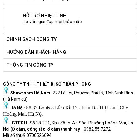
HỖ TRỢ NHIỆT TÌNH
Tư vấn, giải đáp mọi thắc mắc
CHÍNH SÁCH CÔNG TY
HƯỚNG DẪN KHÁCH HÀNG
THÔNG TIN CÔNG TY
CÔNG TY TNHH THIẾT BỊ SỐ TRẦN PHONG
Showroom Hà Nam:
277 Lê Lợi, Phường Phủ Lý, Tỉnh Ninh Bình
(Hà Nam cũ)
Số 33 Louis 8 Liền Kề 13 - Khu Đô Thị Louis City
Hà Nội:
Hoàng Mai, Hà Nội
LGTECH
: Số 18 TT1, Khu đô thị Ao Sào, Phường Hoàng Mai, Hà
Nội
(Ổ cắm, công tắc, ổ cắm thanh ray -
0982 55 7272
Mã số thuế: 0700526694