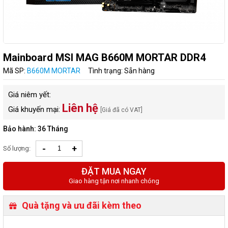
Mainboard MSI MAG B660M MORTAR DDR4
Mã SP:
B660M MORTAR
Tình trạng: Sẵn hàng
Giá niêm yết:
Liên hệ
Giá khuyến mại:
[Giá đã có VAT]
Bảo hành: 36 Tháng
-
+
Số lượng:
ĐẶT MUA NGAY
Giao hàng tận nơi nhanh chóng
Quà tặng và ưu đãi kèm theo