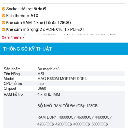
Socket: Hỗ trợ tối đa i9
Kích thước: mATX
Khe cắm RAM: 4 khe (Tối đa 128GB)
Khe cắm mở rộng: 2 x PCI-EX16, 1 x PCI-EX1
Khe cắm ổ cứng: 6 x SATAIII, 4 x CỔNG USB 2.0 (PHÍA TRƯỚC)
Xem thêm >
THÔNG SỐ KỸ THUẬT
Sản phẩm
Bo mạch chủ
Tên Hãng
MSI
Model
MAG B660M MORTAR DDR4
CPU hỗ trợ
Intel
Chipset
B660
RAM hỗ trợ
4 x KHE IMM
BỘ NHỚ RAM TỐI ĐA (GB): 128GB
RAM DDR4: 4800(OC)/ 4600(OC)/ 4400(OC)/
4266(OC)/ 4200(OC)/ 4000(OC)/ 3800(OC)/