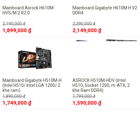
Mainboard Asrock H610M-
Mainboard Gigabyte H610M H V2
HVS/M.2 R2.0
DDR4
2,190,000 đ
2,390,000 đ
1,899,000 ₫
2,149,000 ₫
-7%
-12%
Mainboard Gigabyte H510M-H
ASROCK H510M-HDV (Intel
(Intel H510/ Intel LGA 1200/ 2
H510, Socket 1200, m-ATX, 2
khe ram)
khe Ram DDR4)
1,890,000 đ
1,799,000 đ
1,749,000 ₫
1,590,000 ₫
-13%