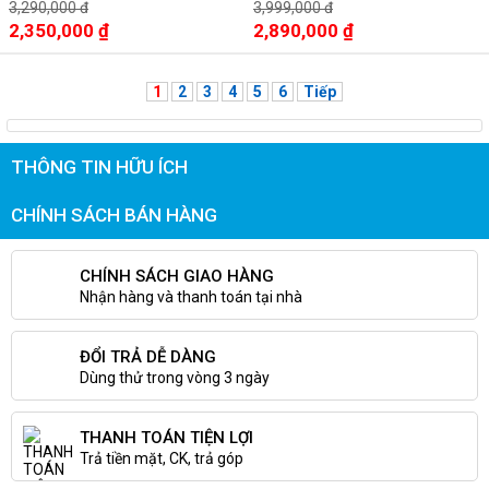
hình tràn viền siêu mỏng
3,290,000 đ
3,999,000 đ
2,350,000 ₫
2,890,000 ₫
1
2
3
4
5
6
Tiếp
THÔNG TIN HỮU ÍCH
CHÍNH SÁCH BÁN HÀNG
CHÍNH SÁCH GIAO HÀNG
Nhận hàng và thanh toán tại nhà
ĐỔI TRẢ DỄ DÀNG
Dùng thử trong vòng 3 ngày
THANH TOÁN TIỆN LỢI
Trả tiền mặt, CK, trả góp