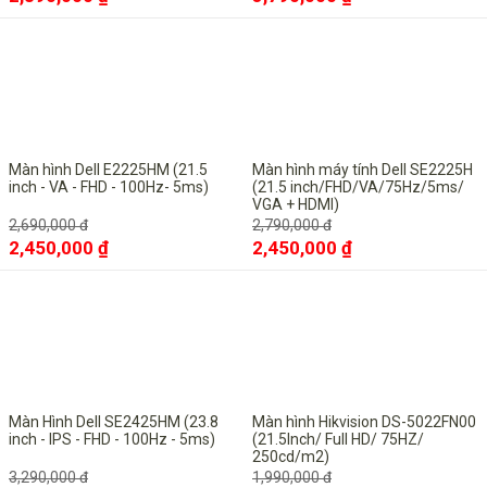
-9%
-12%
Màn hình Dell E2225HM (21.5
Màn hình máy tính Dell SE2225H
inch - VA - FHD - 100Hz- 5ms)
(21.5 inch/FHD/VA/75Hz/5ms/
VGA + HDMI)
2,690,000 đ
2,790,000 đ
2,450,000 ₫
2,450,000 ₫
-12%
-15%
Màn Hình Dell SE2425HM (23.8
Màn hình Hikvision DS-5022FN00
inch - IPS - FHD - 100Hz - 5ms)
(21.5Inch/ Full HD/ 75HZ/
250cd/m2)
3,290,000 đ
1,990,000 đ