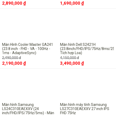
2,890,000 ₫
1,690,000 ₫
-12%
Màn Hình Cooler Master GA241
Màn hình Dell S2421H
(23.8 inch - FHD - VA - 100Hz -
(23.8inch/FHD/IPS/75Hz/8ms/250
1ms - AdaptiveSync)
Tích hợp Loa)
2,490,000 đ
4,150,000 đ
2,190,000 ₫
3,490,000 ₫
-29%
-28%
Màn hình Samsung
Màn hình máy tính Samsung
LS24C310EAEXXV (24
LS27C310EAEXXV 27 inch IPS
inch/FHD/IPS/75Hz/5ms) - Màn
FHD 75Hz