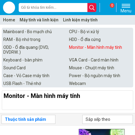
0
Menu
Home
Máy tính và linh kiện
Linh kiện máy tính
Monitor - Màn hình máy tính
Mainboard - Bo mạch chủ
CPU - Bộ vi xử lý
RAM - Bộ nhớ trong
HDD - Ổ đĩa cứng
ODD - Ổ đĩa quang (DVD,
Monitor - Màn hình máy tính
DVDRW..)
Keyboard - bàn phím
VGA Card - Card màn hình
Sound Card
Mouse - Chuột máy tính
Case - Vỏ Case máy tính
Power - Bộ nguồn máy tính
USB Flash - Thẻ nhớ
Webcam
Monitor - Màn hình máy tính
Thuộc tính sản phẩm
Sắp xếp theo
-13%
-9%