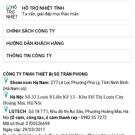
HỖ TRỢ NHIỆT TÌNH
Tư vấn, giải đáp mọi thắc mắc
CHÍNH SÁCH CÔNG TY
HƯỚNG DẪN KHÁCH HÀNG
THÔNG TIN CÔNG TY
CÔNG TY TNHH THIẾT BỊ SỐ TRẦN PHONG
Showroom Hà Nam:
277 Lê Lợi, Phường Phủ Lý, Tỉnh Ninh Bình
(Hà Nam cũ)
Số 33 Louis 8 Liền Kề 13 - Khu Đô Thị Louis City
Hà Nội:
Hoàng Mai, Hà Nội
LGTECH
: Số 18 TT1, Khu đô thị Ao Sào, Phường Hoàng Mai, Hà
Nội
(Ổ cắm, công tắc, ổ cắm thanh ray -
0982 55 7272
Mã số thuế: 0700526694
Ngày cấp: 29/03/2011