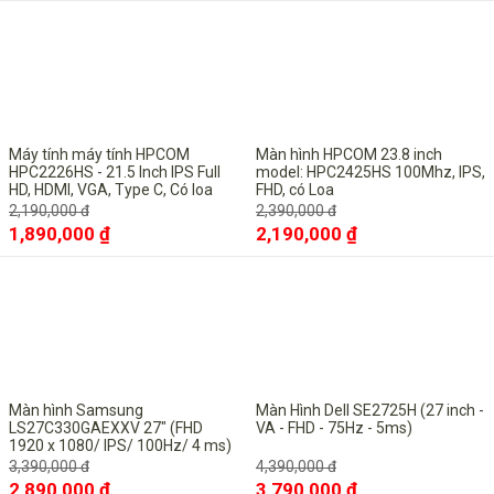
-14%
-8%
Máy tính máy tính HPCOM
Màn hình HPCOM 23.8 inch
HPC2226HS - 21.5 Inch IPS Full
model: HPC2425HS 100Mhz, IPS,
HD, HDMI, VGA, Type C, Có loa
FHD, có Loa
2,190,000 đ
2,390,000 đ
1,890,000 ₫
2,190,000 ₫
-15%
-14%
Màn hình Samsung
Màn Hình Dell SE2725H (27 inch -
LS27C330GAEXXV 27" (FHD
VA - FHD - 75Hz - 5ms)
1920 x 1080/ IPS/ 100Hz/ 4 ms)
3,390,000 đ
4,390,000 đ
2,890,000 ₫
3,790,000 ₫