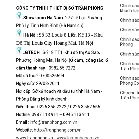
Chính sác
CÔNG TY TNHH THIẾT BỊ SỐ TRẦN PHONG
khách hà
Showroom Hà Nam:
277 Lê Lợi, Phường
Chính sác
Phủ Lý, Tỉnh Ninh Bình (Hà Nam cũ)
Chính sá
Số 33 Louis 8 Liền Kề 13 - Khu
Hà Nội:
Chính sá
Đô Thị Louis City Hoàng Mai, Hà Nội
Phong
LGTECH
: Số 18 TT1, Khu đô thị Ao Sào,
Chính sách
Phường Hoàng Mai, Hà Nội
(Ổ cắm, công tắc, ổ
Chính sác
cắm thanh ray -
0982 55 7272
Trần Pho
Mã số thuế: 0700526694
Chính sác
Phong C
Ngày cấp: 29/03/2011
Nơi cấp: Sở kế hoạch và đầu tư tỉnh Hà Nam -
Chương tr
Trần Pho
Phòng Đăng ký kinh doanh
Điện thoại: 0226 355 2222 / 0226 3 552 666
Hot
l
ine: 0987 113 911
– 0945 113 911
Email :
info@tranphong.com.vn
Website:
http://tranphong.com.vn
-
www.tranphong.vn
-
www.laptophanam.vn
-