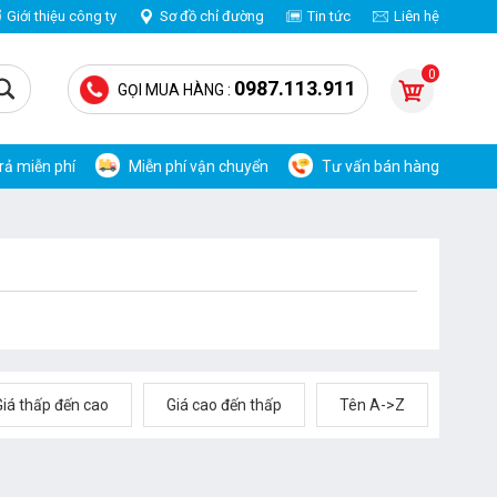
Giới thiệu công ty
Sơ đồ chỉ đường
Tin tức
Liên hệ
0
0987.113.911
GỌI MUA HÀNG :
trả miễn phí
Miễn phí vận chuyển
Tư vấn bán hàng
Giá thấp đến cao
Giá cao đến thấp
Tên A->Z