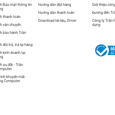
HÀNG
h Bảo mật thông tin
Hướng dẫn đặt hàng
Giới thiệu côn
ng
Hướng dẫn thanh toán
Đường đến Tr
h thanh toán
Download tài liệu, Driver
Công ty Trần 
ch vận chuyển
dụng
ch bảo hành Trần
 đổi trả, trả lại hàng
h kinh doanh tại
ng
h ưu đãi - Trần
omputer
ình khuyến mãi -
ng Computer