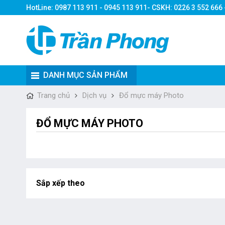
HotLine: 0987 113 911 - 0945 113 911- CSKH: 0226 3 552 666
DANH MỤC SẢN PHẨM
Trang chủ
Dịch vụ
Đổ mực máy Photo
ĐỔ MỰC MÁY PHOTO
Sắp xếp theo