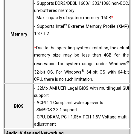
- Supports DDR3/DD3L 1600/1333/1066 non-ECC,
un-buffered memory
- Max. capacity of system memory: 16GB
*
®
- Supports Intel
Extreme Memory Profile (XMP)
1.3 / 1.2
Memory
*
Due to the operating system limitation, the actual
memory size may be less than 4GB for the
®
reservation for system usage under Windows
®
32-bit OS. For Windows
64-bit OS with 64-bit
CPU, there is no such limitation.
- 32Mb AMI UEFI Legal BIOS with multilingual GUI
support
- ACPI 1.1 Compliant wake up events
BIOS
- SMBIOS 2.3.1 support
- CPU, DRAM, PCH 1.05V, PCH 1.5V Voltage multi-
adjustment
Audio, Video and Networking