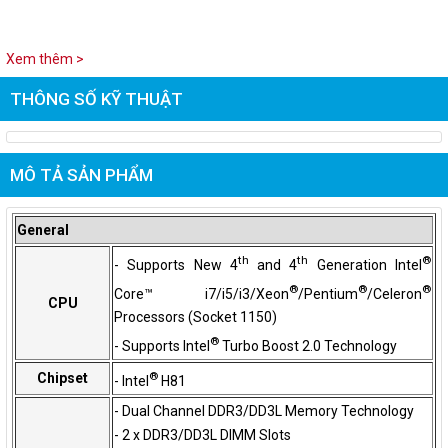
Xem thêm >
THÔNG SỐ KỸ THUẬT
MÔ TẢ SẢN PHẨM
General
th
th
®
- Supports New 4
and 4
Generation Intel
®
®
®
Core™ i7/i5/i3/Xeon
/Pentium
/Celeron
CPU
Processors (Socket 1150)
®
- Supports Intel
Turbo Boost 2.0 Technology
®
Chipset
- Intel
H81
- Dual Channel DDR3/DD3L Memory Technology
- 2 x DDR3/DD3L DIMM Slots