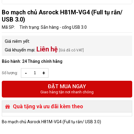
Bo mạch chủ Asrock H81M-VG4 (Full tụ rắn/
USB 3.0)
Mã SP:
Tình trạng: Sẵn hàng - cổng USB 3.0
Giá niêm yết:
Liên hệ
Giá khuyến mại:
[Giá đã có VAT]
Bảo hành: 24 Tháng chính hãng
-
+
Số lượng:
ĐẶT MUA NGAY
Giao hàng tận nơi nhanh chóng
Quà tặng và ưu đãi kèm theo
Bo mạch chủ Asrock H81M-VG4 (Full tụ rắn/ USB 3.0)