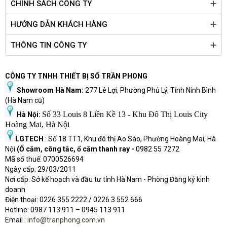
CHÍNH SÁCH CÔNG TY
- ASRock A-Tuning
- ASRock Instant Flash
HƯỚNG DẪN KHÁCH HÀNG
- ASRock APP Charger
THÔNG TIN CÔNG TY
- ASRock XFast USB
- ASRock XFast LAN
- ASRock XFast RAM
CÔNG TY TNHH THIẾT BỊ SỐ TRẦN PHONG
- ASRock Crashless BIOS
Showroom Hà Nam:
277 Lê Lợi, Phường Phủ Lý, Tỉnh Ninh Bình
- ASRock OMG (Online Management Guard)
(Hà Nam cũ)
- ASRock Internet Flash
Số 33 Louis 8 Liền Kề 13 - Khu Đô Thị Louis City
Hà Nội:
- ASRock System Browser
Hoàng Mai, Hà Nội
Unique
- ASRock UEFI Tech Service
Feature
LGTECH
: Số 18 TT1, Khu đô thị Ao Sào, Phường Hoàng Mai, Hà
- ASRock Dehumidifier
Nội
(Ổ cắm, công tắc, ổ cắm thanh ray -
0982 55 7272
- ASRock Easy Driver Installer
Mã số thuế: 0700526694
- ASRock Interactive UEFI
Ngày cấp: 29/03/2011
Nơi cấp: Sở kế hoạch và đầu tư tỉnh Hà Nam - Phòng Đăng ký kinh
- ASRock Fast Boot
doanh
- ASRock Restart to UEFI
Điện thoại: 0226 355 2222 / 0226 3 552 666
- ASRock USB Key
Hot
l
ine: 0987 113 911
– 0945 113 911
- ASRock FAN-Tastic Tuning
Email :
info@tranphong.com.vn