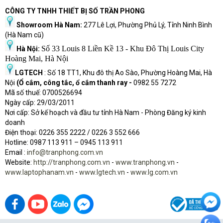
CÔNG TY TNHH THIẾT BỊ SỐ TRẦN PHONG
Showroom Hà Nam:
277 Lê Lợi, Phường Phủ Lý, Tỉnh Ninh Bình
(Hà Nam cũ)
Số 33 Louis 8 Liền Kề 13 - Khu Đô Thị Louis City
Hà Nội:
Hoàng Mai, Hà Nội
LGTECH
: Số 18 TT1, Khu đô thị Ao Sào, Phường Hoàng Mai, Hà
Nội
(Ổ cắm, công tắc, ổ cắm thanh ray -
0982 55 7272
Mã số thuế: 0700526694
Ngày cấp: 29/03/2011
Nơi cấp: Sở kế hoạch và đầu tư tỉnh Hà Nam - Phòng Đăng ký kinh
doanh
Điện thoại: 0226 355 2222 / 0226 3 552 666
Hot
l
ine: 0987 113 911
– 0945 113 911
Email :
info@tranphong.com.vn
Website:
http://tranphong.com.vn
-
www.tranphong.vn
-
www.laptophanam.vn
-
www.lgtech.vn
-
www.lg.com.vn