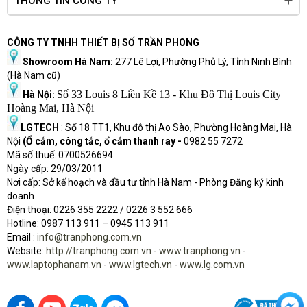
THÔNG TIN CÔNG TY
CÔNG TY TNHH THIẾT BỊ SỐ TRẦN PHONG
Showroom Hà Nam:
277 Lê Lợi, Phường Phủ Lý, Tỉnh Ninh Bình
(Hà Nam cũ)
Số 33 Louis 8 Liền Kề 13 - Khu Đô Thị Louis City
Hà Nội:
Hoàng Mai, Hà Nội
LGTECH
: Số 18 TT1, Khu đô thị Ao Sào, Phường Hoàng Mai, Hà
Nội
(Ổ cắm, công tắc, ổ cắm thanh ray -
0982 55 7272
Mã số thuế: 0700526694
Ngày cấp: 29/03/2011
Nơi cấp: Sở kế hoạch và đầu tư tỉnh Hà Nam - Phòng Đăng ký kinh
doanh
Điện thoại: 0226 355 2222 / 0226 3 552 666
Hot
l
ine: 0987 113 911
– 0945 113 911
Email :
info@tranphong.com.vn
Website:
http://tranphong.com.vn
-
www.tranphong.vn
-
www.laptophanam.vn
-
www.lgtech.vn
-
www.lg.com.vn