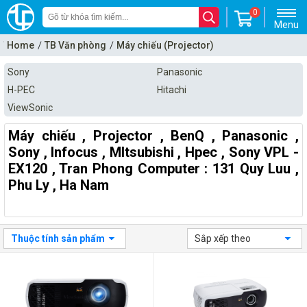
0
Menu
Home
TB Văn phòng
Máy chiếu (Projector)
Sony
Panasonic
H-PEC
Hitachi
ViewSonic
Máy chiếu , Projector , BenQ , Panasonic ,
Sony , Infocus , MItsubishi , Hpec , Sony VPL -
EX120 , Tran Phong Computer : 131 Quy Luu ,
Phu Ly , Ha Nam
Thuộc tính sản phẩm
Sắp xếp theo