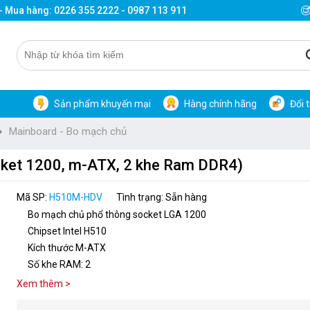
 - Mua hàng: 0226 355 2222 - 0987 113 911
Sản phẩm khuyến mại
Hàng chính hãng
Đổi 
Mainboard - Bo mạch chủ
ket 1200, m-ATX, 2 khe Ram DDR4)
Mã SP:
H510M-HDV
Tình trạng: Sẵn hàng
Bo mạch chủ phổ thông socket LGA 1200
Chipset Intel H510
Kích thước M-ATX
Số khe RAM: 2
Xem thêm >