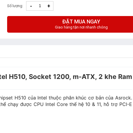
-
+
Số lượng:
ĐẶT MUA NGAY
Giao hàng tận nơi nhanh chóng
l H510, Socket 1200, m-ATX, 2 khe Ram
set H510 của Intel thuộc phân khúc cơ bản của Asrock.
ể chạy được CPU Intel Core thế hệ 10 & 11, hỗ trợ PCI-E