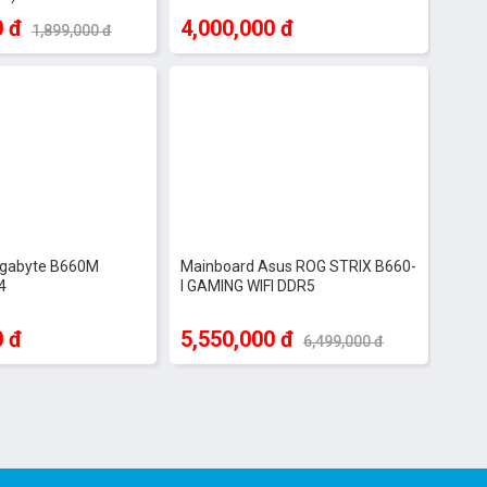
0 đ
4,000,000 đ
1,899,000 đ
-15%
igabyte B660M
Mainboard Asus ROG STRIX B660-
4
I GAMING WIFI DDR5
0 đ
5,550,000 đ
6,499,000 đ