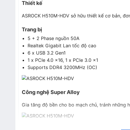
Thiết kế
ASROCK H510M-HDV sở hữu thiết kế cơ bản, đơn 
Trang bị
5 + 2 Phase nguồn 50A
Realtek Gigabit Lan tốc độ cao
6 x USB 3.2 Gen1
1 x PCIe 4.0 x16, 1 x PCIe 3.0 x1
Supports DDR4 3200MHz (OC)
Công nghệ Super Alloy
Gia tăng độ bền cho bo mạch chủ, tránh những 