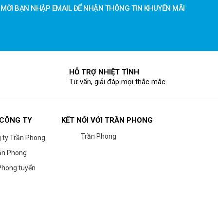
MỜI BẠN NHẬP EMAIL ĐỂ NHẬN THÔNG TIN KHUYẾN MÃI
HỖ TRỢ NHIỆT TÌNH
Tư vấn, giải đáp mọi thắc mắc
 CÔNG TY
KẾT NỐI VỚI TRẦN PHONG
Trần Phong
g ty Trần Phong
ần Phong
Phong tuyển