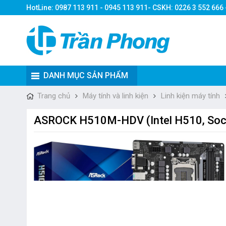
HotLine: 0987 113 911 - 0945 113 911- CSKH: 0226 3 552 666
DANH MỤC SẢN PHẨM
Trang chủ
Máy tính và linh kiện
Linh kiện máy tính
ASROCK H510M-HDV (Intel H510, Soc