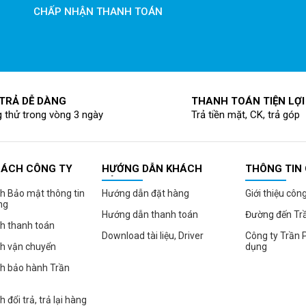
CHẤP NHẬN THANH TOÁN
 TRẢ DỄ DÀNG
THANH TOÁN TIỆN LỢI
 thử trong vòng 3 ngày
Trả tiền mặt, CK, trả góp
SÁCH CÔNG TY
HƯỚNG DẪN KHÁCH
THÔNG TIN
HÀNG
h Bảo mật thông tin
Hướng dẫn đặt hàng
Giới thiệu côn
ng
Hướng dẫn thanh toán
Đường đến Tr
h thanh toán
Download tài liệu, Driver
Công ty Trần 
ch vận chuyển
dụng
ch bảo hành Trần
 đổi trả, trả lại hàng