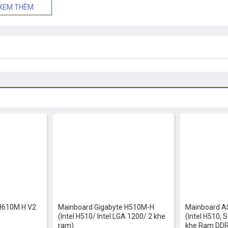
XEM THÊM
-10%
-7%
H610M H V2
Mainboard Gigabyte H510M-H
Mainboard A
(Intel H510/ Intel LGA 1200/ 2 khe
(Intel H510, 
ram)
khe Ram DDR