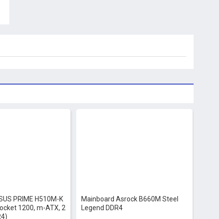
-13%
SUS PRIME H510M-K
Mainboard Asrock B660M Steel
Socket 1200, m-ATX, 2
Legend DDR4
4)