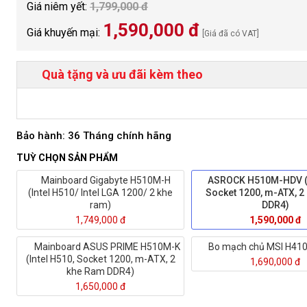
Giá niêm yết:
1,799,000 đ
1,590,000 đ
Giá khuyến mại:
[Giá đã có VAT]
Quà tặng và ưu đãi kèm theo
6 / 2400 / 2133
Bảo hành: 36 Tháng chính hãng
 Express 4.0 x1
 PCI Express 3.0 x 16
TUỲ CHỌN SẢN PHẨM
Mainboard Gigabyte H510M-H
ASROCK H510M-HDV (I
(Intel H510/ Intel LGA 1200/ 2 khe
Socket 1200, m-ATX, 2
ram)
DDR4)
1,749,000 đ
1,590,000 đ
Mainboard ASUS PRIME H510M-K
Bo mạch chủ MSI H41
(Intel H510, Socket 1200, m-ATX, 2
1,690,000 đ
khe Ram DDR4)
1,650,000 đ