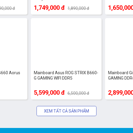
1,749,000 đ
1,650,00
90,000 đ
1,890,000 đ
-14%
B660 Aorus
Mainboard Asus ROG STRIX B660-
Mainboard G
G GAMING WIFI DDR5
GAMING DDR
5,599,000 đ
2,899,00
6,500,000 đ
XEM TẤT CẢ SẢN PHẨM