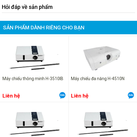
Hỏi đáp về sản phẩm
Loa
Mono 8w x 1
Kích thước(WxHxD):
325x 97 x 260mm
SẢN PHẨM DÀNH RIÊNG CHO BẠN
Trọng lượng:
3,3Kg
Điện năng:
AC 100 - 240V , 50/60Hz
Máy chiếu thông minh H-3510IB
Máy chiếu đa năng H-4510N
Liên hệ
Liên hệ