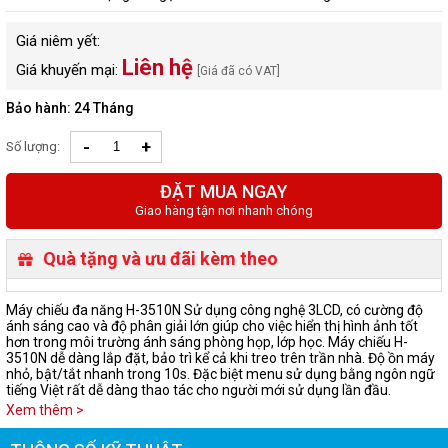
Giá niêm yết:
Liên hệ
Giá khuyến mại:
[Giá đã có VAT]
Bảo hành: 24 Tháng
-
+
Số lượng:
ĐẶT MUA NGAY
Giao hàng tận nơi nhanh chóng
Quà tặng và ưu đãi kèm theo
Máy chiếu đa năng H-3510N Sử dụng công nghệ 3LCD, có cường độ
ánh sáng cao và độ phân giải lớn giúp cho việc hiển thị hình ảnh tốt
hơn trong môi trường ánh sáng phòng họp, lớp học. Máy chiếu H-
3510N dễ dàng lắp đặt, bảo trì kể cả khi treo trên trần nhà. Độ ồn máy
nhỏ, bật/tắt nhanh trong 10s. Đặc biệt menu sử dụng bằng ngôn ngữ
tiếng Việt rất dễ dàng thao tác cho người mới sử dụng lần đầu.
Xem thêm >