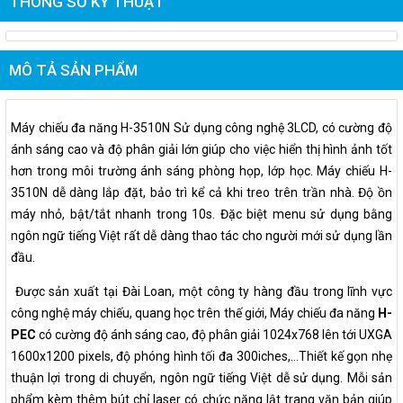
THÔNG SỐ KỸ THUẬT
MÔ TẢ SẢN PHẨM
Máy chiếu đa năng H-3510N Sử dụng công nghệ 3LCD, có cường độ
ánh sáng cao và độ phân giải lớn giúp cho việc hiển thị hình ảnh tốt
hơn trong môi trường ánh sáng phòng họp, lớp học. Máy chiếu H-
3510N dễ dàng lắp đặt, bảo trì kể cả khi treo trên trần nhà. Độ ồn
máy nhỏ, bật/tắt nhanh trong 10s. Đặc biệt menu sử dụng bằng
ngôn ngữ tiếng Việt rất dễ dàng thao tác cho người mới sử dụng lần
đầu.
Được sản xuất tại Đài Loan, một công ty hàng đầu trong lĩnh vực
công nghệ máy chiếu, quang học trên thế giới, Máy chiếu đa năng
H-
PEC
có cường độ ánh sáng cao, độ phân giải 1024x768 lên tới UXGA
1600x1200 pixels, độ phóng hình tối đa 300iches,…Thiết kế gọn nhẹ
thuận lợi trong di chuyển, ngôn ngữ tiếng Việt dễ sử dụng. Mỗi sản
phẩm kèm
thêm bút chỉ laser có chức năng lật trang văn bản giúp