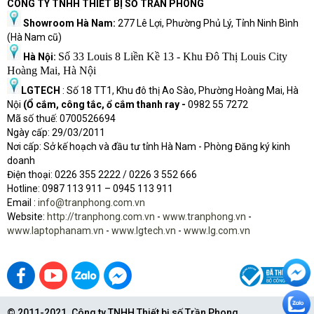
CÔNG TY TNHH THIẾT BỊ SỐ TRẦN PHONG
Showroom Hà Nam:
277 Lê Lợi, Phường Phủ Lý, Tỉnh Ninh Bình
(Hà Nam cũ)
Số 33 Louis 8 Liền Kề 13 - Khu Đô Thị Louis City
Hà Nội:
Hoàng Mai, Hà Nội
LGTECH
: Số 18 TT1, Khu đô thị Ao Sào, Phường Hoàng Mai, Hà
Nội
(Ổ cắm, công tắc, ổ cắm thanh ray -
0982 55 7272
Mã số thuế: 0700526694
Ngày cấp: 29/03/2011
Nơi cấp: Sở kế hoạch và đầu tư tỉnh Hà Nam - Phòng Đăng ký kinh
doanh
Điện thoại: 0226 355 2222 / 0226 3 552 666
Hot
l
ine: 0987 113 911
– 0945 113 911
Email :
info@tranphong.com.vn
Website:
http://tranphong.com.vn
-
www.tranphong.vn
-
www.laptophanam.vn
-
www.lgtech.vn
-
www.lg.com.vn
© 2011-2021. Công ty TNHH Thiết bị số Trần Phong