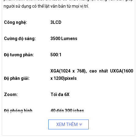
người sử dụng có thể lật văn bản từ mọi vị trí.
Công nghệ:
3LCD
Cường độ sáng:
3500 Lumens
Độ tương phản:
500:1
XGA(1024 x 768), cao nhất UXGA(1600
Độ phân giải:
x 1200)pixels
Zoom:
Tối đa 6X
Độ phóng hình
40 đến 300 iches
XEM THÊM
Chỉnh méo hình
+/- 30 độ