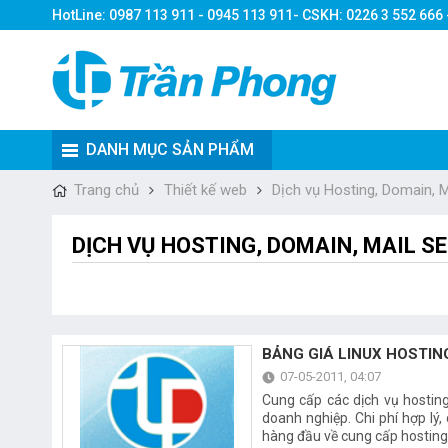
HotLine: 0987 113 911 - 0945 113 911- CSKH: 0226 3 552 666
DANH MỤC SẢN PHẨM
Trang chủ
Thiết kế web
Dịch vụ Hosting, Domain, Ma
DỊCH VỤ HOSTING, DOMAIN, MAIL SE
BẢNG GIÁ LINUX HOSTIN
07-05-2011, 04:07
Cung cấp các dịch vụ hostin
doanh nghiệp. Chi phí hợp lý
hàng đầu về cung cấp hosting