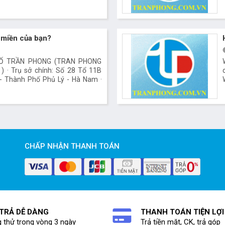
 miền của bạn?
SỐ TRẦN PHONG (TRAN PHONG
) · Trụ sở chính: Số 28 Tổ 11B
- Thành Phố Phủ Lý - Hà Nam ·
oom : Số 131 Quy Lưu - Thành
ện thoại : 0351 3 828 357 / 0351
1 3 828 357 · Email :
com.vn · Website :
n
CHẤP NHẬN THANH TOÁN
 TRẢ DỄ DÀNG
THANH TOÁN TIỆN LỢI
 thử trong vòng 3 ngày
Trả tiền mặt, CK, trả góp