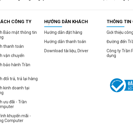
SÁCH CÔNG TY
HƯỚNG DẪN KHÁCH
THÔNG TIN
HÀNG
h Bảo mật thông tin
Hướng dẫn đặt hàng
Giới thiệu côn
ng
Hướng dẫn thanh toán
Đường đến Tr
h thanh toán
Download tài liệu, Driver
Công ty Trần 
ch vận chuyển
dụng
ch bảo hành Trần
 đổi trả, trả lại hàng
h kinh doanh tại
ng
h ưu đãi - Trần
omputer
ình khuyến mãi -
ng Computer