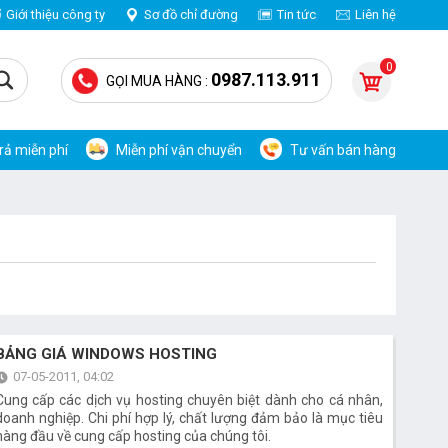
Giới thiệu công ty
Sơ đồ chỉ đường
Tin tức
Liên hệ
0
0987.113.911
GỌI MUA HÀNG :
trả miễn phí
Miễn phí vận chuyển
Tư vấn bán hàng
BẢNG GIÁ WINDOWS HOSTING
07-05-2011, 04:02
Cung cấp các dịch vụ hosting chuyên biệt dành cho cá nhân,
doanh nghiệp. Chi phí hợp lý, chất lượng đảm bảo là mục tiêu
hàng đầu về cung cấp hosting của chúng tôi.