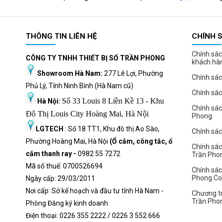
THÔNG TIN LIÊN HỆ
CHÍNH 
Chính sác
CÔNG TY TNHH THIẾT BỊ SỐ TRẦN PHONG
khách hà
Showroom Hà Nam:
277 Lê Lợi, Phường
Chính sác
Phủ Lý, Tỉnh Ninh Bình (Hà Nam cũ)
Chính sá
Số 33 Louis 8 Liền Kề 13 - Khu
Hà Nội:
Chính sá
Đô Thị Louis City Hoàng Mai, Hà Nội
Phong
LGTECH
: Số 18 TT1, Khu đô thị Ao Sào,
Chính sách
Phường Hoàng Mai, Hà Nội
(Ổ cắm, công tắc, ổ
Chính sác
cắm thanh ray -
0982 55 7272
Trần Pho
Mã số thuế: 0700526694
Chính sác
Phong C
Ngày cấp: 29/03/2011
Nơi cấp: Sở kế hoạch và đầu tư tỉnh Hà Nam -
Chương tr
Trần Pho
Phòng Đăng ký kinh doanh
Điện thoại: 0226 355 2222 / 0226 3 552 666