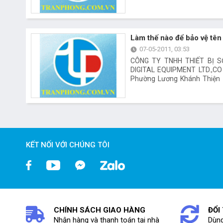
Làm thế nào để bảo vệ tên
07-05-2011, 03:53
CÔNG TY TNHH THIẾT BỊ 
DIGITAL EQUIPMENT LTD.,CO 
Phường Lương Khánh Thiện 
Văn phòng giao dịch/Showr
Phố Phủ Lý - Tỉnh Hà Nam · Đi
3 683 345 Fax : 035
info@tranphong.
http://www.tranphong.com.v
KẾT NỐI VỚI CHÚNG TÔI
CHÍNH SÁCH GIAO HÀNG
ĐỔI
Nhận hàng và thanh toán tại nhà
Dùng