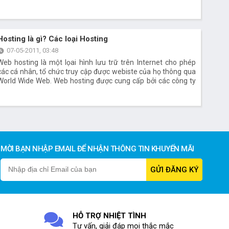
Hosting là gì? Các loại Hosting
07-05-2011, 03:48
Web hosting là một lọai hình lưu trữ trên Internet cho phép
các cá nhân, tổ chức truy cập được webiste của họ thông qua
World Wide Web. Web hosting được cung cấp bởi các công ty
gọi là Hosting Provider. Họ cung cấp các không gian khác nhau
trên cùng một máy chủ cho các cá nhân, tổ chức có nhu cầu
lưu trữ
MỜI BẠN NHẬP EMAIL ĐỂ NHẬN THÔNG TIN KHUYẾN MÃI
HỖ TRỢ NHIỆT TÌNH
Tư vấn, giải đáp mọi thắc mắc