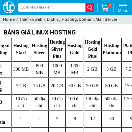
0
Menu
Home
Thiết kế web
Dịch vụ Hosting, Domain, Mail Server...
BẢNG GIÁ LINUX HOSTING
Hosting
Hosting
ng số
Hosting
Hosting
Hosting
Hosting
Pla
Silver
Gold
ting
Start
Silver
Gold
Platinum
P
Plus
Plus
g
800
1000
1200
300 MB
2 GB
3 GB
7,
g
MB
MB
MB
g
5 GB
15 GB
20 GB
30 GB
50 GB
80 GB
15
g
10 địa
50 địa
70 địa
100 địa
150 địa
500 địa
1.50
3
chỉ
chỉ
chỉ
chỉ
chỉ
chỉ
c
1
2
5
8
12
30
ain