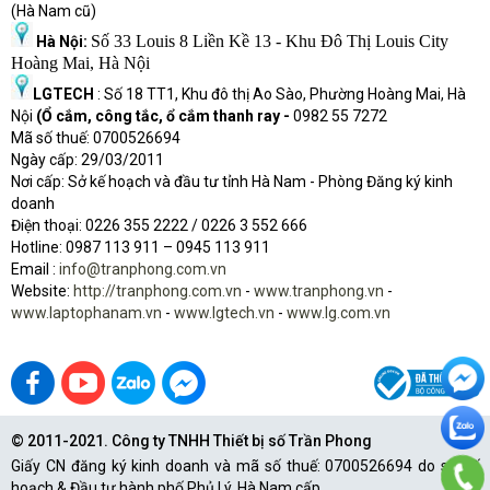
(Hà Nam cũ)
Số 33 Louis 8 Liền Kề 13 - Khu Đô Thị Louis City
Hà Nội:
Hoàng Mai, Hà Nội
LGTECH
: Số 18 TT1, Khu đô thị Ao Sào, Phường Hoàng Mai, Hà
Nội
(Ổ cắm, công tắc, ổ cắm thanh ray -
0982 55 7272
Mã số thuế: 0700526694
Ngày cấp: 29/03/2011
Nơi cấp: Sở kế hoạch và đầu tư tỉnh Hà Nam - Phòng Đăng ký kinh
doanh
Điện thoại: 0226 355 2222 / 0226 3 552 666
Hot
l
ine: 0987 113 911
– 0945 113 911
Email :
info@tranphong.com.vn
Website:
http://tranphong.com.vn
-
www.tranphong.vn
-
www.laptophanam.vn
-
www.lgtech.vn
-
www.lg.com.vn
© 2011-2021. Công ty TNHH Thiết bị số Trần Phong
Giấy CN đăng ký kinh doanh và mã số thuế: 0700526694 do sở Kế
hoạch & Đầu tư hành phố Phủ Lý, Hà Nam cấp