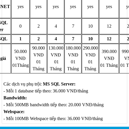
.NET
yes
yes
yes
yes
yes
yes
y
SQL
0
2
4
7
10
12
er
SQL
1
2
4
7
10
12
90.000
130.000
180.000
290.000
50.000
390.000
990
VNĐ
VNĐ
VNĐ
VNĐ
giá
VNĐ
VNĐ
V
01
01
01
01
01Tháng
01 Tháng
01 
Tháng
Tháng
Tháng
Tháng
Các dịch vụ phụ trội:
MS SQL Server:
- Mỗi 1 database tiếp theo: 36.000 VNĐ/tháng
Bandwidth:
- Mỗi 500MB bandwidth tiếp theo: 20.000 VNĐ/tháng
Webspace:
- Mỗi 100MB Webspace tiếp theo: 36.000 VNĐ/tháng