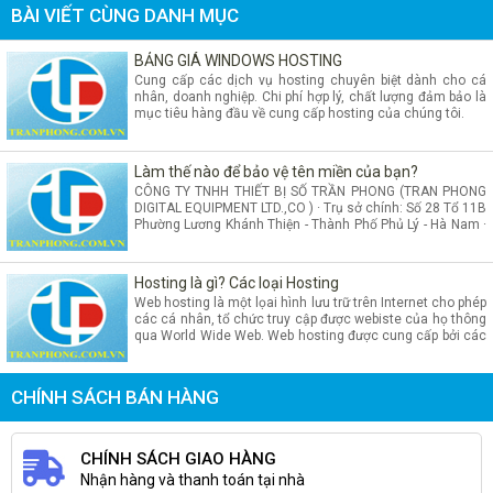
BÀI VIẾT CÙNG DANH MỤC
BẢNG GIÁ WINDOWS HOSTING
Cung cấp các dịch vụ hosting chuyên biệt dành cho cá
nhân, doanh nghiệp. Chi phí hợp lý, chất lượng đảm bảo là
mục tiêu hàng đầu về cung cấp hosting của chúng tôi.
Làm thế nào để bảo vệ tên miền của bạn?
CÔNG TY TNHH THIẾT BỊ SỐ TRẦN PHONG (TRAN PHONG
DIGITAL EQUIPMENT LTD.,CO ) · Trụ sở chính: Số 28 Tổ 11B
Phường Lương Khánh Thiện - Thành Phố Phủ Lý - Hà Nam ·
Văn phòng giao dịch/Showroom : Số 131 Quy Lưu - Thành
Phố Phủ Lý - Tỉnh Hà Nam · Điện thoại : 0351 3 828 357 /
0351 3 683 345 Fax : 0351 3 828 357 · Email :
Hosting là gì? Các loại Hosting
info@tranphong.com.vn · Website :
Web hosting là một lọai hình lưu trữ trên Internet cho phép
http://www.tranphong.com.vn
các cá nhân, tổ chức truy cập được webiste của họ thông
qua World Wide Web. Web hosting được cung cấp bởi các
công ty gọi là Hosting Provider. Họ cung cấp các không
gian khác nhau trên cùng một máy chủ cho các cá nhân,
tổ chức có nhu cầu lưu trữ
CHÍNH SÁCH BÁN HÀNG
CHÍNH SÁCH GIAO HÀNG
Nhận hàng và thanh toán tại nhà