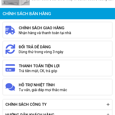
canon 6300Dn , hộp mực máy in canon 6300Dn chính
cài đặt máy in Canon 5300 , Driver canon 5300 win xp ,
hãng, giá rẻ
windows 7, driver máy in Canon 5300 Windows 8 - Công
ty máy tính Trần Phong chuyên cung cấp linh kiện máy
CHÍNH SÁCH BÁN HÀNG
tính, linh kiện máy in, sửa chữa máy in, đổ mực máy in ,
thay trống máy in , sửa máy in canon bị in mờ , kẹt giấy ,
không in được... cung cấp Cartridge máy in canon 5300 ,
hộp mực máy in canon 5300 chính hãng, giá rẻ
CHÍNH SÁCH GIAO HÀNG
Nhận hàng và thanh toán tại nhà
ĐỔI TRẢ DỄ DÀNG
Dùng thử trong vòng 3 ngày
THANH TOÁN TIỆN LỢI
Trả tiền mặt, CK, trả góp
HỖ TRỢ NHIỆT TÌNH
Tư vấn, giải đáp mọi thắc mắc
CHÍNH SÁCH CÔNG TY
HƯỚNG DẪN KHÁCH HÀNG