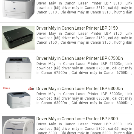
Driver Máy in Canon Laser Printer LBP 3310, Link
download (tải) driver máy in Canon 3310 , cài đặt máy in
Canon 3310 , Cài driver máy in Canon 3310 , hướng dẫn
cài đặt máy in Canon 3310 , Driver canon 3310 win xp ,
windows 7, driver máy in Canon 3310 Windows 8 - Công
ty máy tính Trần Phong chuyên cung cấp linh kiện máy
Driver Máy in Canon Laser Printer LBP 3150
tính, linh kiện máy in, sửa chữa máy in, đổ mực máy in ,
Driver Máy in Canon Laser Printer LBP 3150, Link
thay trống máy in , sửa máy in canon bị in mờ , kẹt giấy ,
download (tải) driver máy in Canon 3150 , cài đặt máy in
không in được... cung cấp Cartridge máy in canon 3310 ,
Canon 3150 , Cài driver máy in Canon 3150 , hướng dẫn
hộp mực máy in canon 3310 chính hãng, giá rẻ
cài đặt máy in Canon 3150 , Driver canon 3150 win xp ,
windows 7, driver máy in Canon 3150 Windows 8 - Công
ty máy tính Trần Phong chuyên cung cấp linh kiện máy
Driver Máy in Canon Laser Printer LBP 6750Dn
tính, linh kiện máy in, sửa chữa máy in, đổ mực máy in ,
Driver Máy in Canon Laser Printer LBP 6750Dn, Link
thay trống máy in , sửa máy in canon bị in mờ , kẹt giấy ,
download (tải) driver máy in Canon 6750Dn , cài đặt máy
không in được... cung cấp Cartridge máy in canon 3150 ,
in Canon 6750Dn , Cài driver máy in Canon 6750Dn ,
hộp mực máy in canon 3150 chính hãng, giá rẻ
hướng dẫn cài đặt máy in Canon 6750Dn , Driver canon
6750Dn win xp , windows 7, driver máy in Canon 6750Dn
Windows 8 - Công ty máy tính Trần Phong chuyên cung
Driver Máy in Canon Laser Printer LBP 6300Dn
cấp linh kiện máy tính, linh kiện máy in, sửa chữa máy in,
Driver Máy in Canon Laser Printer LBP 6300Dn, Link
đổ mực máy in , thay trống máy in , sửa máy in canon bị in
download (tải) driver máy in Canon 6300Dn , cài đặt máy
mờ , kẹt giấy , không in được... cung cấp Cartridge máy in
in Canon 6300Dn , Cài driver máy in Canon 6300Dn ,
canon 6750Dn , hộp mực máy in canon 6750Dn chính
hướng dẫn cài đặt máy in Canon 6300Dn , Driver canon
hãng, giá rẻ
6300Dn win xp , windows 7, driver máy in Canon 6300Dn
Windows 8 - Công ty máy tính Trần Phong chuyên cung
Driver Máy in Canon Laser Printer LBP 5300
cấp linh kiện máy tính, linh kiện máy in, sửa chữa máy in,
Driver Máy in Canon Laser Printer LBP 5300, Link
đổ mực máy in , thay trống máy in , sửa máy in canon bị in
download (tải) driver máy in Canon 5300 , cài đặt máy in
mờ , kẹt giấy , không in được... cung cấp Cartridge máy in
Canon 5300 , Cài driver máy in Canon 5300 , hướng dẫn