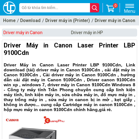
0
Menu
Home
Download
Driver máy in (Printer)
Driver máy in Canon
Driver máy in Canon
Driver máy in HP
Driver Máy in Canon Laser Printer LBP
9100Cdn
Driver Máy in Canon Laser Printer LBP 9100Cdn, Link
download (tải) driver máy in Canon 9100Cdn , cài đặt máy in
Canon 9100Cdn , Cài driver máy in Canon 9100Cdn , hướng
dẫn cài đặt máy in Canon 9100Cdn , Driver canon 9100Cdn
win xp , windows 7, driver máy in Canon 9100Cdn Windows 8
- Công ty máy tính Trần Phong chuyên cung cấp linh kiện
máy tính, linh kiện máy in, sửa chữa máy in, đổ mực máy in ,
thay trống máy in , sửa máy in canon bị in mờ , kẹt giấy ,
không in được... cung cấp Cartridge máy in canon 9100Cdn ,
hộp mực máy in canon 9100Cdn chính hãng,giá rẻ.