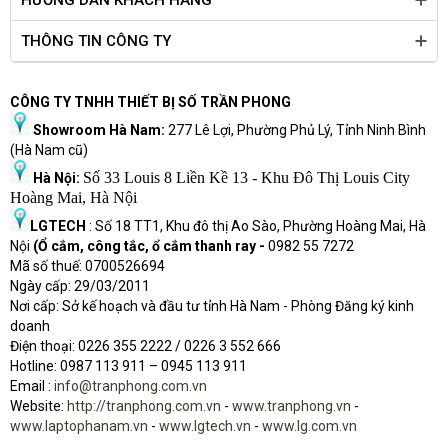
THÔNG TIN CÔNG TY
CÔNG TY TNHH THIẾT BỊ SỐ TRẦN PHONG
Showroom Hà Nam:
277 Lê Lợi, Phường Phủ Lý, Tỉnh Ninh Bình
(Hà Nam cũ)
Số 33 Louis 8 Liền Kề 13 - Khu Đô Thị Louis City
Hà Nội:
Hoàng Mai, Hà Nội
LGTECH
: Số 18 TT1, Khu đô thị Ao Sào, Phường Hoàng Mai, Hà
Nội
(Ổ cắm, công tắc, ổ cắm thanh ray -
0982 55 7272
Mã số thuế: 0700526694
Ngày cấp: 29/03/2011
Nơi cấp: Sở kế hoạch và đầu tư tỉnh Hà Nam - Phòng Đăng ký kinh
doanh
Điện thoại: 0226 355 2222 / 0226 3 552 666
Hot
l
ine: 0987 113 911
– 0945 113 911
Email :
info@tranphong.com.vn
Website:
http://tranphong.com.vn
-
www.tranphong.vn
-
www.laptophanam.vn
-
www.lgtech.vn
-
www.lg.com.vn