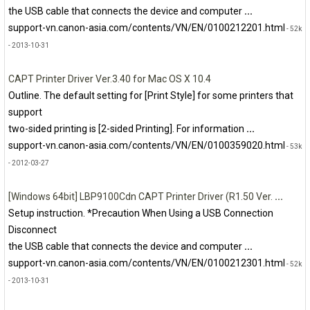
the USB cable that connects the device and computer
...
support-vn.canon-asia.com/contents/VN/EN/0100212201.html
- 52k
- 2013-10-31
CAPT Printer Driver Ver.3.40 for Mac OS X 10.4
Outline. The default setting for [Print Style] for some printers that
support
two-sided printing is [2-sided Printing]. For information
...
support-vn.canon-asia.com/contents/VN/EN/0100359020.html
- 53k
- 2012-03-27
[Windows 64bit] LBP9100Cdn CAPT Printer Driver (R1.50 Ver.
...
Setup instruction. *Precaution When Using a USB Connection
Disconnect
the USB cable that connects the device and computer
...
support-vn.canon-asia.com/contents/VN/EN/0100212301.html
- 52k
- 2013-10-31