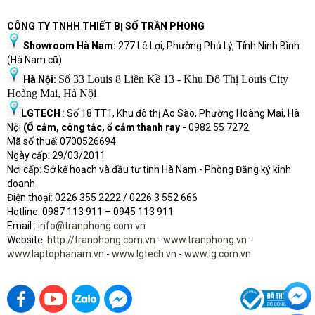
CÔNG TY TNHH THIẾT BỊ SỐ TRẦN PHONG
Showroom Hà Nam:
277 Lê Lợi, Phường Phủ Lý, Tỉnh Ninh Bình
(Hà Nam cũ)
Số 33 Louis 8 Liền Kề 13 - Khu Đô Thị Louis City
Hà Nội:
Hoàng Mai, Hà Nội
LGTECH
: Số 18 TT1, Khu đô thị Ao Sào, Phường Hoàng Mai, Hà
Nội
(Ổ cắm, công tắc, ổ cắm thanh ray -
0982 55 7272
Mã số thuế: 0700526694
Ngày cấp: 29/03/2011
Nơi cấp: Sở kế hoạch và đầu tư tỉnh Hà Nam - Phòng Đăng ký kinh
doanh
Điện thoại: 0226 355 2222 / 0226 3 552 666
Hot
l
ine: 0987 113 911
– 0945 113 911
Email :
info@tranphong.com.vn
Website:
http://tranphong.com.vn
-
www.tranphong.vn
-
www.laptophanam.vn
-
www.lgtech.vn
-
www.lg.com.vn