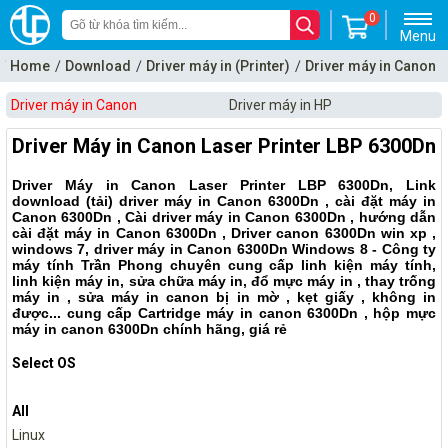
0
Menu
Home
Download
Driver máy in (Printer)
Driver máy in Canon
Driver máy in Canon
Driver máy in HP
Driver Máy in Canon Laser Printer LBP 6300Dn
Driver Máy in Canon Laser Printer LBP 6300Dn, Link
download (tải) driver máy in Canon 6300Dn , cài đặt máy in
Canon 6300Dn , Cài driver máy in Canon 6300Dn , hướng dẫn
cài đặt máy in Canon 6300Dn , Driver canon 6300Dn win xp ,
windows 7, driver máy in Canon 6300Dn Windows 8 - Công ty
máy tính Trần Phong chuyên cung cấp linh kiện máy tính,
linh kiện máy in, sửa chữa máy in, đổ mực máy in , thay trống
máy in , sửa máy in canon bị in mờ , kẹt giấy , không in
được... cung cấp Cartridge máy in canon 6300Dn , hộp mực
máy in canon 6300Dn chính hãng, giá rẻ
Select OS
All
Linux