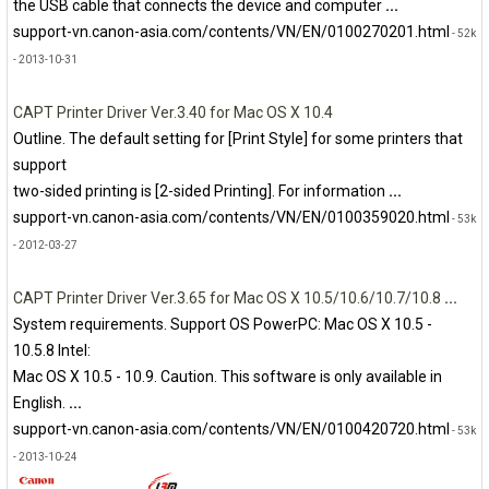
the USB cable that connects the device and computer
...
support-vn.canon-asia.com/contents/VN/EN/0100270201.html
- 52k
- 2013-10-31
CAPT Printer Driver Ver.3.40 for Mac OS X 10.4
Outline. The default setting for [Print Style] for some printers that
support
two-sided printing is [2-sided Printing]. For information
...
support-vn.canon-asia.com/contents/VN/EN/0100359020.html
- 53k
- 2012-03-27
CAPT Printer Driver Ver.3.65 for Mac OS X 10.5/10.6/10.7/10.8
...
System requirements. Support OS PowerPC: Mac OS X 10.5 -
10.5.8 Intel:
Mac OS X 10.5 - 10.9. Caution. This software is only available in
English.
...
support-vn.canon-asia.com/contents/VN/EN/0100420720.html
- 53k
- 2013-10-24