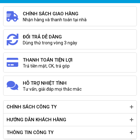
thay trống máy in , sửa máy in canon bị in mờ , kẹt giấy ,
không in được... cung cấp Cartridge máy in canon 5300 ,
hộp mực máy in canon 5300 chính hãng, giá rẻ
CHÍNH SÁCH GIAO HÀNG
Nhận hàng và thanh toán tại nhà
ĐỔI TRẢ DỄ DÀNG
Dùng thử trong vòng 3 ngày
THANH TOÁN TIỆN LỢI
Trả tiền mặt, CK, trả góp
HỖ TRỢ NHIỆT TÌNH
Tư vấn, giải đáp mọi thắc mắc
CHÍNH SÁCH CÔNG TY
HƯỚNG DẪN KHÁCH HÀNG
THÔNG TIN CÔNG TY