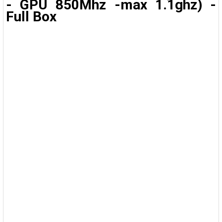
- GPU 850Mhz -max 1.1ghz) -
Full Box