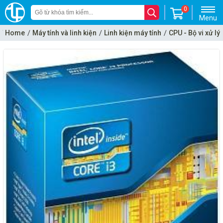
0
Menu
Home
Máy tính và linh kiện
Linh kiện máy tính
CPU - Bộ vi xử lý