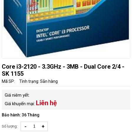
Core i3-2120 - 3.3GHz - 3MB - Dual Core 2/4 -
SK 1155
Mã SP:
Tình trạng: Sẵn hàng
Giá niêm yết:
Liên hệ
Giá khuyến mại:
Bảo hành: 36 Tháng
-
+
Số lượng: