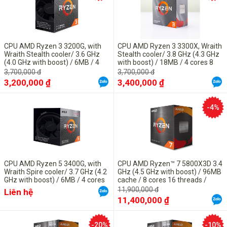
CPU AMD Ryzen 3 3200G, with
CPU AMD Ryzen 3 3300X, Wraith
Wraith Stealth cooler/ 3.6 GHz
Stealth cooler/ 3.8 GHz (4.3 GHz
(4.0 GHz with boost) / 6MB / 4
with boost) / 18MB / 4 cores 8
cores 4 threads / Radeon Vega 8
threads / 65W / Socket AM4
3,700,000 đ
3,700,000 đ
/ 65W / Socket AM4
3,200,000 ₫
3,400,000 ₫
-4%
CPU AMD Ryzen 5 3400G, with
CPU AMD Ryzen™ 7 5800X3D 3.4
Wraith Spire cooler/ 3.7 GHz (4.2
GHz (4.5 GHz with boost) / 96MB
GHz with boost) / 6MB / 4 cores
cache / 8 cores 16 threads /
8 threads / Radeon Vega 11 /
socket AM4 / 105 W)
11,900,000 đ
Liên hệ
65W / Socket AM4
11,400,000 ₫
-20%
-10%