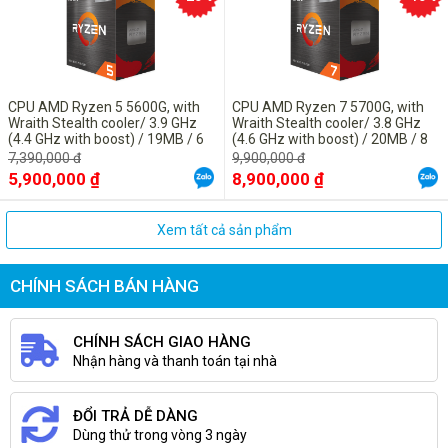
CPU AMD Ryzen 5 5600G, with
CPU AMD Ryzen 7 5700G, with
Wraith Stealth cooler/ 3.9 GHz
Wraith Stealth cooler/ 3.8 GHz
(4.4 GHz with boost) / 19MB / 6
(4.6 GHz with boost) / 20MB / 8
cores 12 threads / Radeon
cores 16 threads / Radeon
7,390,000 đ
9,900,000 đ
Graphics / 65W / Socket AM4
Graphics / 65W / Socket AM4
5,900,000 ₫
8,900,000 ₫
Xem tất cả sản phẩm
CHÍNH SÁCH BÁN HÀNG
CHÍNH SÁCH GIAO HÀNG
Nhận hàng và thanh toán tại nhà
ĐỔI TRẢ DỄ DÀNG
Dùng thử trong vòng 3 ngày