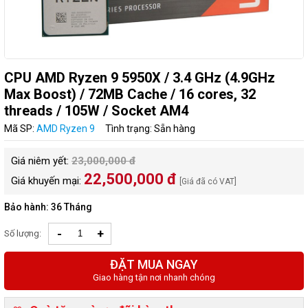
CPU AMD Ryzen 9 5950X / 3.4 GHz (4.9GHz
Max Boost) / 72MB Cache / 16 cores, 32
threads / 105W / Socket AM4
Mã SP:
AMD Ryzen 9
Tình trạng: Sẵn hàng
Giá niêm yết:
23,000,000 đ
22,500,000 đ
Giá khuyến mại:
[Giá đã có VAT]
Bảo hành: 36 Tháng
-
+
Số lượng:
ĐẶT MUA NGAY
Giao hàng tận nơi nhanh chóng