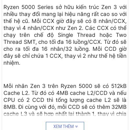
Ryzen 5000 Series sở hữu kiến trúc Zen 3 với
nhiều thay đổi mang lại hiệu năng rất cao so với
thế hệ cũ. Mỗi CCX giờ đây sẽ có 8 nhân/CCX,
thay vì 4 nhân/CCX như Zen 2. Các CCX có thể
chạy trên chế độ Single Thread hoặc Two
Thread SMT, cho tối đa 16 luồng/CCX. Từ đó sẽ
cho ra tối đa 16 nhân/32 luồng. Mỗi CCD giờ
đây sẽ chỉ chứa 1 CCX, thay vì 2 như thế hệ tiền
nhiệm.
Mỗi nhân Zen 3 trên Ryzen 5000 sẽ có 512kB
Cache L2. Từ đó có 4MB cache L2/CCD và nếu
CPU có 2 CCD thì tổng lượng cache L2 sẽ là
8MB. Đi cùng với đó, mỗi CCD sẽ có thêm 32MB
cache L3 và sẽ hợp nhất lại thành 1, thay vì chia
làm đôi như thế hệ trước.
XEM THÊM