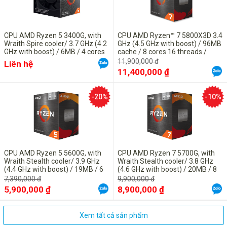
CPU AMD Ryzen 5 3400G, with
CPU AMD Ryzen™ 7 5800X3D 3.4
Wraith Spire cooler/ 3.7 GHz (4.2
GHz (4.5 GHz with boost) / 96MB
GHz with boost) / 6MB / 4 cores
cache / 8 cores 16 threads /
8 threads / Radeon Vega 11 /
socket AM4 / 105 W)
11,900,000 đ
Liên hệ
65W / Socket AM4
11,400,000 ₫
-20%
-10%
CPU AMD Ryzen 5 5600G, with
CPU AMD Ryzen 7 5700G, with
Wraith Stealth cooler/ 3.9 GHz
Wraith Stealth cooler/ 3.8 GHz
(4.4 GHz with boost) / 19MB / 6
(4.6 GHz with boost) / 20MB / 8
cores 12 threads / Radeon
cores 16 threads / Radeon
7,390,000 đ
9,900,000 đ
Graphics / 65W / Socket AM4
Graphics / 65W / Socket AM4
5,900,000 ₫
8,900,000 ₫
Xem tất cả sản phẩm