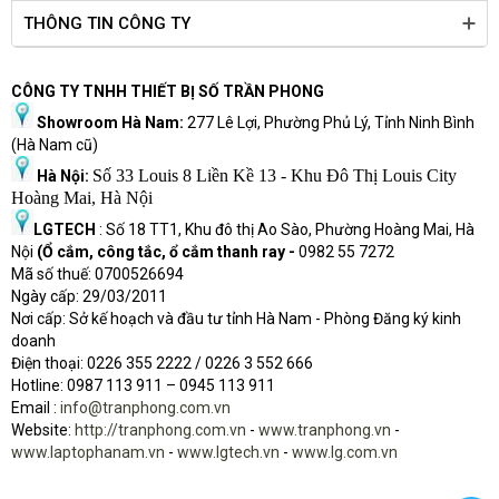
THÔNG TIN CÔNG TY
CÔNG TY TNHH THIẾT BỊ SỐ TRẦN PHONG
Showroom Hà Nam:
277 Lê Lợi, Phường Phủ Lý, Tỉnh Ninh Bình
(Hà Nam cũ)
Số 33 Louis 8 Liền Kề 13 - Khu Đô Thị Louis City
Hà Nội:
Hoàng Mai, Hà Nội
LGTECH
: Số 18 TT1, Khu đô thị Ao Sào, Phường Hoàng Mai, Hà
Nội
(Ổ cắm, công tắc, ổ cắm thanh ray -
0982 55 7272
Mã số thuế: 0700526694
Ngày cấp: 29/03/2011
Nơi cấp: Sở kế hoạch và đầu tư tỉnh Hà Nam - Phòng Đăng ký kinh
doanh
Điện thoại: 0226 355 2222 / 0226 3 552 666
Hot
l
ine: 0987 113 911
– 0945 113 911
Email :
info@tranphong.com.vn
Website:
http://tranphong.com.vn
-
www.tranphong.vn
-
www.laptophanam.vn
-
www.lgtech.vn
-
www.lg.com.vn