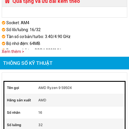
Quà tặng và ưu đãi kèm theo
Socket: AM4
Số lõi/luồng: 16/32
Tần số cơ bản/turbo: 3.40/4.90 GHz
Bộ nhớ đệm: 64MB
Bus ram hỗ trợ: DDR4 3200MHz
Xem thêm >
Mức tiêu thụ điện: 105W
THÔNG SỐ KỸ THUẬT
Tên gọi
AMD Ryzen 9 5950X
Hãng sản xuất
AMD
Số nhân
16
Số luồng
32