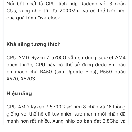
Nổi bật nhất là GPU tích hợp Radeon với 8 nhân
CUs, xung nhịp tối đa 2000Mhz và có thể hơn nữa
qua quá trình Overclock
Khả năng tương thích
CPU AMD Ryzen 7 5700G vẫn sử dụng socket AM4
quen thuộc, CPU này có thế sử đụng được với các
bo mạch chủ B450 (sau Update Bios), B550 hoặc
X570, X570S.
Hiệu năng
CPU AMD Ryzen 7 5700G sở hữu 8 nhân và 16 luồng
giống với thế hệ cũ tuy nhiên sức mạnh mỗi nhân đã
mạnh hơn rất nhiều. Xung nhịp cơ bản đạt 3.8Ghz và
tối đa lên đến 4.6Ghz. Nếu có một chút kiến thức về