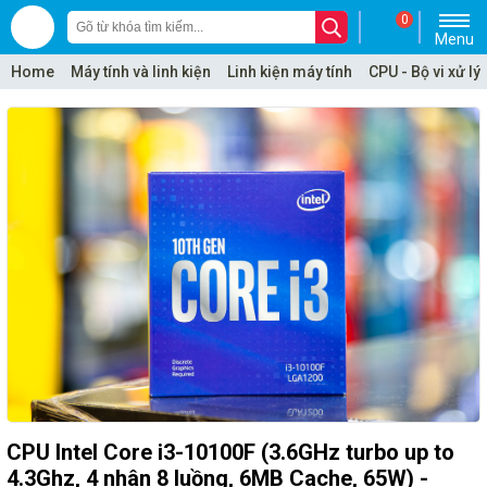
0
Menu
Home
Máy tính và linh kiện
Linh kiện máy tính
CPU - Bộ vi xử lý
CPU Intel Core i3-10100F (3.6GHz turbo up to
4.3Ghz, 4 nhân 8 luồng, 6MB Cache, 65W) -