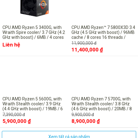
CPU AMD Ryzen 5 3400G, with
CPU AMD Ryzen™ 7 5800X3D 3.4
Wraith Spire cooler/ 3.7 GHz (4.2
GHz (4.5 GHz with boost) / 96MB
GHz with boost) / 6MB / 4 cores
cache / 8 cores 16 threads /
8 threads / Radeon Vega 11 /
socket AM4 / 105 W)
11,900,000 đ
Liên hệ
65W / Socket AM4
11,400,000 ₫
-20%
-10%
CPU AMD Ryzen 5 5600G, with
CPU AMD Ryzen 7 5700G, with
Wraith Stealth cooler/ 3.9 GHz
Wraith Stealth cooler/ 3.8 GHz
(4.4 GHz with boost) / 19MB / 6
(4.6 GHz with boost) / 20MB / 8
cores 12 threads / Radeon
cores 16 threads / Radeon
7,390,000 đ
9,900,000 đ
Graphics / 65W / Socket AM4
Graphics / 65W / Socket AM4
5,900,000 ₫
8,900,000 ₫
Xem tất cả sản phẩm