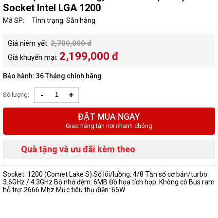
Socket Intel LGA 1200
Mã SP:
Tình trạng: Sẵn hàng
Giá niêm yết:
2,700,000 đ
2,199,000 đ
Giá khuyến mại:
Bảo hành: 36 Tháng chính hãng
-
+
Số lượng:
ĐẶT MUA NGAY
Giao hàng tận nơi nhanh chóng
Quà tặng và ưu đãi kèm theo
Socket: 1200 (Comet Lake S) Số lõi/luồng: 4/8 Tần số cơ bản/turbo:
3.6GHz / 4.3GHz Bộ nhớ đệm: 6MB Đồ họa tích hợp: Không có Bus ram
hỗ trợ: 2666 Mhz Mức tiêu thụ điện: 65W