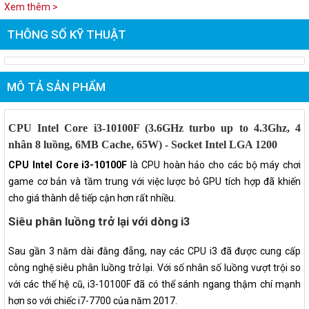
Xem thêm >
THÔNG SỐ KỸ THUẬT
MÔ TẢ SẢN PHẨM
CPU Intel Core i3-10100F (3.6GHz turbo up to 4.3Ghz, 4
nhân 8 luồng, 6MB Cache, 65W) - Socket Intel LGA 1200
CPU Intel Core i3-10100F
là CPU hoàn hảo cho các bộ máy chơi
game cơ bản và tầm trung với việc lược bỏ GPU tích hợp đã khiến
cho giá thành dễ tiếp cận hơn rất nhiều.
Siêu phân luồng trở lại với dòng i3
Sau gần 3 năm dài đằng đẵng, nay các CPU i3 đã được cung cấp
công nghệ siêu phân luồng trở lại. Với số nhân số luồng vượt trội so
với các thế hệ cũ, i3-10100F đã có thể sánh ngang thậm chí mạnh
hơn so với chiếc i7-7700 của năm 2017.