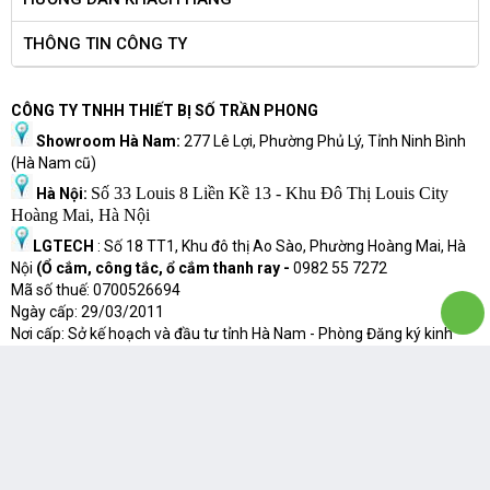
THÔNG TIN CÔNG TY
CÔNG TY TNHH THIẾT BỊ SỐ TRẦN PHONG
Showroom Hà Nam:
277 Lê Lợi, Phường Phủ Lý, Tỉnh Ninh Bình
(Hà Nam cũ)
Số 33 Louis 8 Liền Kề 13 - Khu Đô Thị Louis City
Hà Nội:
Hoàng Mai, Hà Nội
LGTECH
: Số 18 TT1, Khu đô thị Ao Sào, Phường Hoàng Mai, Hà
Nội
(Ổ cắm, công tắc, ổ cắm thanh ray -
0982 55 7272
Mã số thuế: 0700526694
Ngày cấp: 29/03/2011
Nơi cấp: Sở kế hoạch và đầu tư tỉnh Hà Nam - Phòng Đăng ký kinh
doanh
Điện thoại: 0226 355 2222 / 0226 3 552 666
Hot
l
ine: 0987 113 911
– 0945 113 911
Email :
info@tranphong.com.vn
Website:
http://tranphong.com.vn
-
www.tranphong.vn
-
www.laptophanam.vn
-
www.lgtech.vn
-
www.lg.com.vn