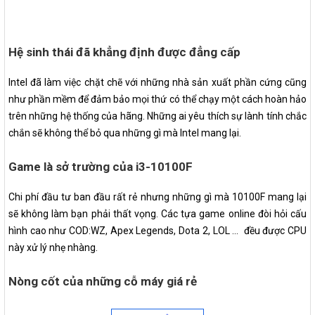
Hệ sinh thái đã khẳng định được đẳng cấp
Intel đã làm việc chặt chẽ với những nhà sản xuất phần cứng cũng
như phần mềm để đảm bảo mọi thứ có thể chạy một cách hoàn hảo
trên những hệ thống của hãng. Những ai yêu thích sự lành tính chắc
chắn sẽ không thể bỏ qua những gì mà Intel mang lại.
Game là sở trường của i3-10100F
Chi phí đầu tư ban đầu rất rẻ nhưng những gì mà 10100F mang lại
sẽ không làm bạn phải thất vọng. Các tựa game online đòi hỏi cấu
hình cao như COD:WZ, Apex Legends, Dota 2, LOL ... đều được CPU
này xử lý nhẹ nhàng.
Nòng cốt của những cỗ máy giá rẻ
Không yêu cầu bo mạch chủ phải quá đắt tiền, i3-10100F có thể