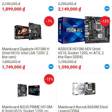
2,190,000 đ
2,390,000 đ
1,899,000 ₫
2,149,000 ₫
-7%
-12%
Mainboard Gigabyte H510M-H
ASROCK H510M-HDV (Intel
(Intel H510/ Intel LGA 1200/ 2
H510, Socket 1200, m-ATX, 2
khe ram)
khe Ram DDR4)
1,890,000 đ
1,799,000 đ
1,749,000 ₫
1,590,000 ₫
-13%
Mainboard ASUS PRIME H510M-
Mainboard Asrock B660M Steel
K (Intel H510, Socket 1200, m-
Legend DDR4