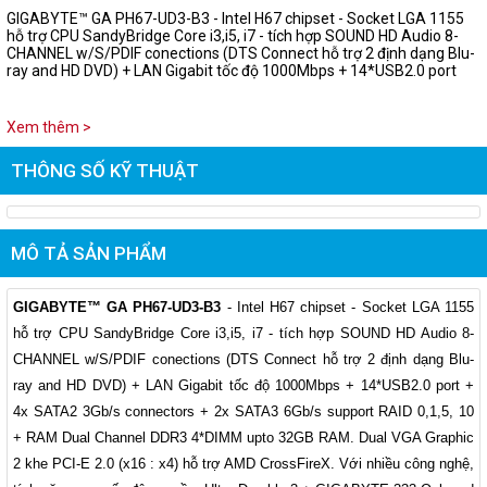
GIGABYTE™ GA PH67-UD3-B3 - Intel H67 chipset - Socket LGA 1155
hỗ trợ CPU SandyBridge Core i3,i5, i7 - tích hợp SOUND HD Audio 8-
CHANNEL w/S/PDIF conections (DTS Connect hỗ trợ 2 định dạng Blu-
ray and HD DVD) + LAN Gigabit tốc độ 1000Mbps + 14*USB2.0 port
Xem thêm >
THÔNG SỐ KỸ THUẬT
MÔ TẢ SẢN PHẨM
GIGABYTE™ GA PH67-UD3-B3
- Intel H67 chipset - Socket LGA 1155
hỗ trợ CPU SandyBridge Core i3,i5, i7 - tích hợp SOUND HD Audio 8-
CHANNEL w/S/PDIF conections (DTS Connect hỗ trợ 2 định dạng Blu-
ray and HD DVD) + LAN Gigabit tốc độ 1000Mbps + 14*USB2.0 port +
4x SATA2 3Gb/s connectors + 2x SATA3 6Gb/s support RAID 0,1,5, 10
+ RAM Dual Channel DDR3 4*DIMM upto 32GB RAM. Dual VGA Graphic
2 khe PCI-E 2.0 (x16 : x4) hỗ trợ AMD CrossFireX. Với nhiều công nghệ,