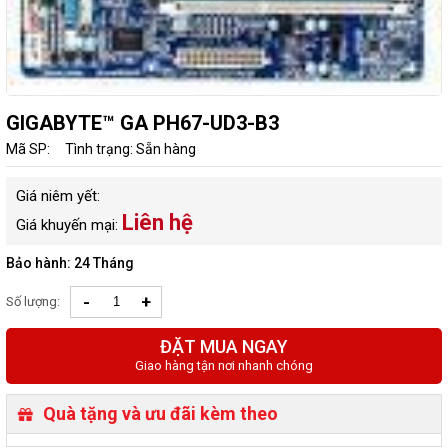
GIGABYTE™ GA PH67-UD3-B3
Mã SP:
Tình trạng: Sẵn hàng
Giá niêm yết:
Liên hệ
Giá khuyến mại:
Bảo hành: 24 Tháng
-
+
Số lượng:
ĐẶT MUA NGAY
Giao hàng tận nơi nhanh chóng
Quà tặng và ưu đãi kèm theo