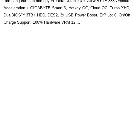
tính năng cao cấp độc quyền: Ultra Durable 3 + GIGABYTE 333 Onboard
Acceleration + GIGABYTE Smart 6, Hotkey OC, Cloud OC, Turbo XHD,
DualBIOS™ 3TB+ HDD, DES2, 3x USB Power Boost, ErP Lot 6, On/Off
Charge Support, 100% Hardware VRM 12,...