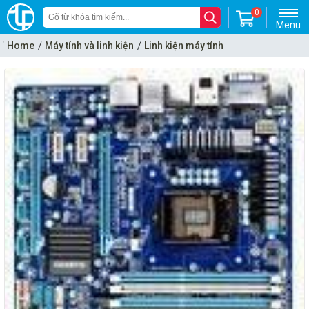
0
Menu
Home
Máy tính và linh kiện
Linh kiện máy tính
Mainboard - Bo mạch chủ