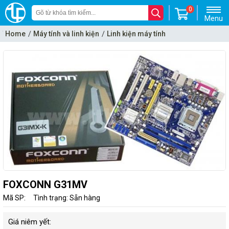
0
Menu
Home
Máy tính và linh kiện
Linh kiện máy tính
Mainboard - Bo mạch chủ
FOXCONN G31MV
Mã SP:
Tình trạng: Sẵn hàng
Giá niêm yết: