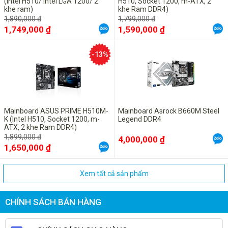
(Intel H510/ Intel LGA 1200/ 2
H510, Socket 1200, m-ATX, 2
khe ram)
khe Ram DDR4)
1,890,000 đ
1,799,000 đ
1,749,000 ₫
1,590,000 ₫
-13%
Mainboard ASUS PRIME H510M-
Mainboard Asrock B660M Steel
K (Intel H510, Socket 1200, m-
Legend DDR4
ATX, 2 khe Ram DDR4)
1,899,000 đ
4,000,000 ₫
1,650,000 ₫
Xem tất cả sản phẩm
CHÍNH SÁCH BÁN HÀNG