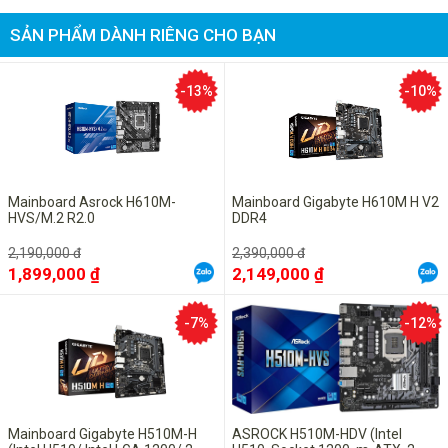
SẢN PHẨM DÀNH RIÊNG CHO BẠN
-13%
-10%
Mainboard Asrock H610M-
Mainboard Gigabyte H610M H V2
HVS/M.2 R2.0
DDR4
2,190,000 đ
2,390,000 đ
1,899,000 ₫
2,149,000 ₫
-7%
-12%
Mainboard Gigabyte H510M-H
ASROCK H510M-HDV (Intel