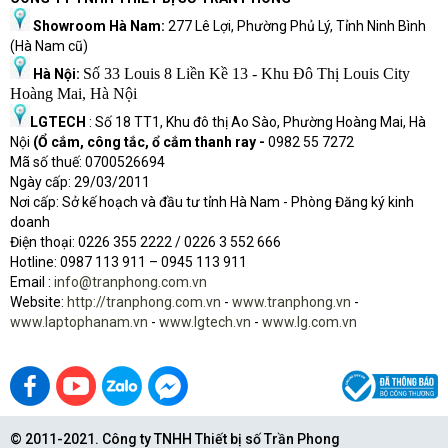
Showroom Hà Nam:
277 Lê Lợi, Phường Phủ Lý, Tỉnh Ninh Bình
(Hà Nam cũ)
Số 33 Louis 8 Liền Kề 13 - Khu Đô Thị Louis City
Hà Nội:
Hoàng Mai, Hà Nội
LGTECH
: Số 18 TT1, Khu đô thị Ao Sào, Phường Hoàng Mai, Hà
Nội
(Ổ cắm, công tắc, ổ cắm thanh ray -
0982 55 7272
Mã số thuế: 0700526694
Ngày cấp: 29/03/2011
Nơi cấp: Sở kế hoạch và đầu tư tỉnh Hà Nam - Phòng Đăng ký kinh
doanh
Điện thoại: 0226 355 2222 / 0226 3 552 666
Hot
l
ine: 0987 113 911
– 0945 113 911
Email :
info@tranphong.com.vn
Website:
http://tranphong.com.vn
-
www.tranphong.vn
-
www.laptophanam.vn
-
www.lgtech.vn
-
www.lg.com.vn
© 2011-2021. Công ty TNHH Thiết bị số Trần Phong