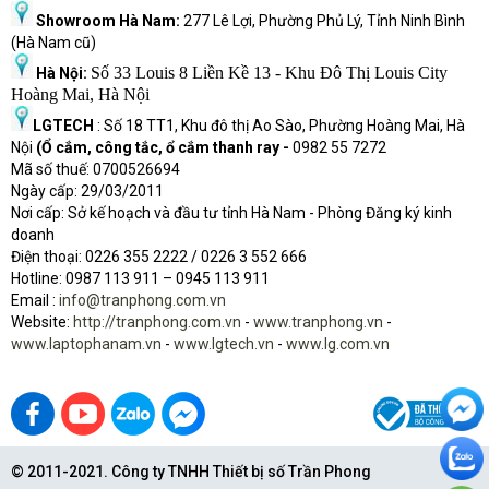
Showroom Hà Nam:
277 Lê Lợi, Phường Phủ Lý, Tỉnh Ninh Bình
(Hà Nam cũ)
Số 33 Louis 8 Liền Kề 13 - Khu Đô Thị Louis City
Hà Nội:
Hoàng Mai, Hà Nội
LGTECH
: Số 18 TT1, Khu đô thị Ao Sào, Phường Hoàng Mai, Hà
Nội
(Ổ cắm, công tắc, ổ cắm thanh ray -
0982 55 7272
Mã số thuế: 0700526694
Ngày cấp: 29/03/2011
Nơi cấp: Sở kế hoạch và đầu tư tỉnh Hà Nam - Phòng Đăng ký kinh
doanh
Điện thoại: 0226 355 2222 / 0226 3 552 666
Hot
l
ine: 0987 113 911
– 0945 113 911
Email :
info@tranphong.com.vn
Website:
http://tranphong.com.vn
-
www.tranphong.vn
-
www.laptophanam.vn
-
www.lgtech.vn
-
www.lg.com.vn
© 2011-2021. Công ty TNHH Thiết bị số Trần Phong