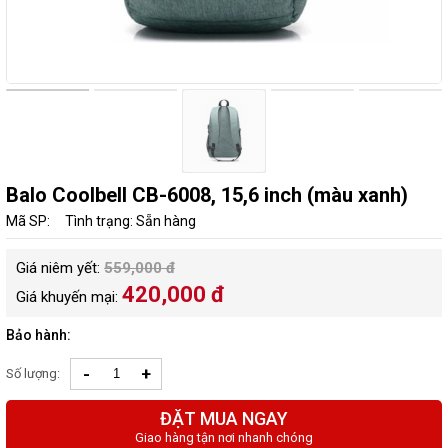
Balo Coolbell CB-6008, 15,6 inch (màu xanh)
Mã SP:
Tình trạng: Sẵn hàng
Giá niêm yết:
559,000 đ
420,000 đ
Giá khuyến mại:
Bảo hành:
-
+
Số lượng:
ĐẶT MUA NGAY
Giao hàng tận nơi nhanh chóng