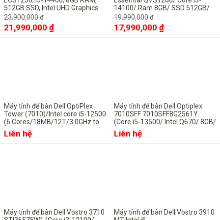
ECS1250, i5-14400, 8GB RAM,
Essential QVS1260/ Core i3-
512GB SSD, Intel UHD Graphics
14100/ Ram 8GB/ SSD 512GB/
730, ax+BT, KB, M, McAfee LS,
Intel Graphics/ KB, M/ ax+BT/
23,900,000 đ
19,990,000 đ
Win 11 Home, 1Y WTY
KYHD/ Win 11
21,990,000 ₫
17,990,000 ₫
Máy tính để bàn Dell OptiPlex
Máy tính để bàn Dell Optiplex
Tower (7010)/Intel core i5-12500
7010SFF 7010SFF8G2561Y
(6 Cores/18MB/12T/3.0GHz to
(Core i5-13500/ Intel Q670/ 8GB/
4.6GHz/65W)| 8GB (1x8GB)
256GB SSD/ Intel UHD Graphics
Liên hệ
Liên hệ
DDR4| M.2 2230 512 GB PCIe
770/ Ubuntu/ 1 Year)
NVMe | Intel UHD Graphics/ USB
Mouse & Keyboard | Power 1
Máy tính để bàn Dell Vostro 3710
Máy tính để bàn Dell Vostro 3910