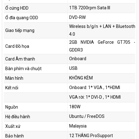
1TB 7200rpm Sata III
Ổ cứng HDD
DVD-RW
Ổ đĩa quang ODD
Wireless b/g/n + LAN + Bluetooth
Giao tiếp mạng
4.0
2GB NVIDIA GeForce GT705 -
Card Đồ họa
GDDR3
Onboard
Card Âm thanh
USB
Bàn phím và chuột
KHÔNG KÈM
Màn hình
Onboard: 1* VGA , 1*HDMI
Kết nối
VGA rời: 1* DVI-D , 1* HDMI
180W
Nguồn
Ubuntu / FreeDOS
Hệ điều hành
Malaysia
Xuất xứ
12 THÁNG ProSupport
Bảo hành