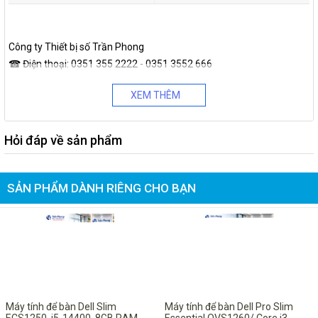
Công ty Thiết bị số Trần Phong
☎
Điện thoại: 0351 355 2222 - 0351 3552 666
💻
Di động: 0987 113 911 (Zalo,Viber - Mr.Hạnh) - 0945 113 911
XEM THÊM
🏣
131 Quy Lưu, Phủ Lý, Hà Nam (Đối điện Cổng trường Cao đẳng
phát thanh truyền hình I)
Website:
www.tranphong.com.vn
-
www.laptophanam.com
Hỏi đáp về sản phẩm
Fanpage:
https://www.facebook.com/tranphong.com.vn
SẢN PHẨM DÀNH RIÊNG CHO BẠN
-8%
-10%
Máy tính để bàn Dell Slim
Máy tính để bàn Dell Pro Slim