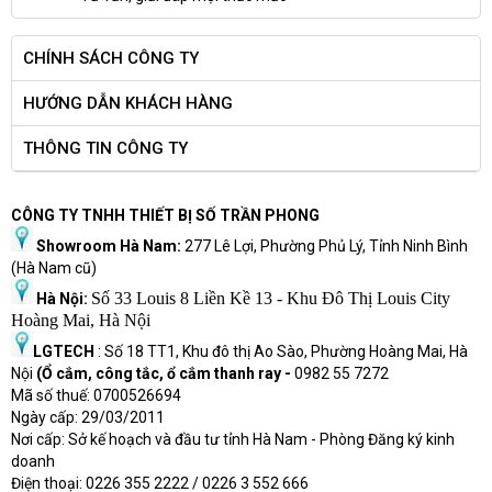
CHÍNH SÁCH CÔNG TY
HƯỚNG DẪN KHÁCH HÀNG
THÔNG TIN CÔNG TY
CÔNG TY TNHH THIẾT BỊ SỐ TRẦN PHONG
Showroom Hà Nam:
277 Lê Lợi, Phường Phủ Lý, Tỉnh Ninh Bình
(Hà Nam cũ)
Số 33 Louis 8 Liền Kề 13 - Khu Đô Thị Louis City
Hà Nội:
Hoàng Mai, Hà Nội
LGTECH
: Số 18 TT1, Khu đô thị Ao Sào, Phường Hoàng Mai, Hà
Nội
(Ổ cắm, công tắc, ổ cắm thanh ray -
0982 55 7272
Mã số thuế: 0700526694
Ngày cấp: 29/03/2011
Nơi cấp: Sở kế hoạch và đầu tư tỉnh Hà Nam - Phòng Đăng ký kinh
doanh
Điện thoại: 0226 355 2222 / 0226 3 552 666