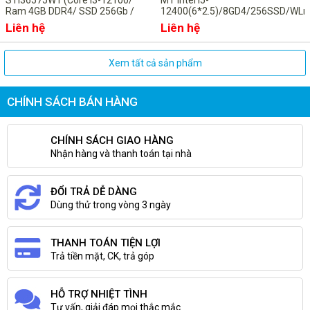
STI36575W1 (Core i3-12100/
MT Intel i5-
Ram 4GB DDR4/ SSD 256Gb /
12400(6*2.5)/8GD4/256SSD/WL
Non DVD/ Wifi + Bluetooth /
HOME ST/ProSup/ĐEN, USB
Liên hệ
Liên hệ
Windows 11 Home/ Office Home
Keyboard & Mouse (9M2DD1)
and Student 2021)
Xem tất cả sản phẩm
CHÍNH SÁCH BÁN HÀNG
CHÍNH SÁCH GIAO HÀNG
Nhận hàng và thanh toán tại nhà
ĐỔI TRẢ DỄ DÀNG
Dùng thử trong vòng 3 ngày
THANH TOÁN TIỆN LỢI
Trả tiền mặt, CK, trả góp
HỖ TRỢ NHIỆT TÌNH
Tư vấn, giải đáp mọi thắc mắc