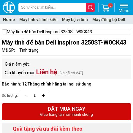
0
Menu
Home
Máy tính và linh kiện
Máy bộ vi tính
Máy đồng bộ Dell
Máy tính để bàn Dell Inspiron 3250ST-W0CK43
Mã SP:
Tình trạng:
Giá niêm yết:
Liên hệ
Giá khuyến mại:
[Giá đã có VAT]
Bảo hành: 12 Tháng chính hãng tại nơi sử dụng
-
+
Số lượng:
ĐẶT MUA NGAY
Giao hàng tận nơi nhanh chóng
Quà tặng và ưu đãi kèm theo