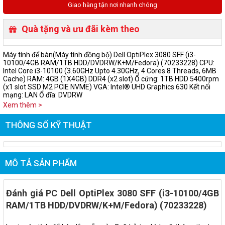
Giao hàng tận nơi nhanh chóng
Quà tặng và ưu đãi kèm theo
Máy tính để bàn(Máy tính đồng bộ) Dell OptiPlex 3080 SFF (i3-
10100/4GB RAM/1TB HDD/DVDRW/K+M/Fedora) (70233228) CPU:
Intel Core i3-10100 (3.60GHz Upto 4.30GHz, 4 Cores 8 Threads, 6MB
Cache) RAM: 4GB (1X4GB) DDR4 (x2 slot) Ổ cứng: 1TB HDD 5400rpm
(x1 slot SSD M2 PCIE NVME) VGA: Intel® UHD Graphics 630 Kết nối
mạng: LAN Ổ đĩa: DVDRW
Xem thêm >
THÔNG SỐ KỸ THUẬT
MÔ TẢ SẢN PHẨM
Đánh giá PC Dell OptiPlex 3080 SFF (i3-10100/4GB
RAM/1TB HDD/DVDRW/K+M/Fedora) (70233228)