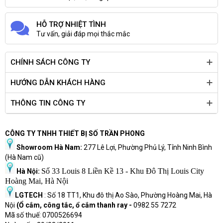
HỖ TRỢ NHIỆT TÌNH
Tư vấn, giải đáp mọi thắc mắc
CHÍNH SÁCH CÔNG TY
1. Nút nguồn | 2. Ổ quang DVD (Tuỳ chọn) | 3. Jack âm thanh 3.5mm
| 4. USB 2.0 Type-A (trước) (2) | 5. USB 3.2 Gen 1 Type-A (trước) (2) |
HƯỚNG DẪN KHÁCH HÀNG
6. Jack âm thanh 3.5mm | 7. HDMI 1.4b | 8. DisplayPort 1.4 | 9. USB
3.2 Gen1 Type-A (sau) (2) | 10. USB 2.0 USB 2.0 Type-A (sau) (2) |
THÔNG TIN CÔNG TY
11. RJ-45 port 10/100/1000 Mbps | 12. Ốc vặn | 13. Cổng xuất hình
tuỳ chọn: DP 1.4/HDMI 2.0b/VGA | 14. Cổng Serial/PS2 tuỳ chọn | 15.
CÔNG TY TNHH THIẾT BỊ SỐ TRẦN PHONG
Khe chờ cho Wireless Antenna | 16. PCIe x 1 Slot | 17. PCIe x 16 Slot |
18. Chỗ cắm dây nguồn | 19. Ốc vặn | 20. Đèn báo hiệu nguồn
Showroom Hà Nam:
277 Lê Lợi, Phường Phủ Lý, Tỉnh Ninh Bình
(Hà Nam cũ)
Cỡ thường
Số 33 Louis 8 Liền Kề 13 - Khu Đô Thị Louis City
Hà Nội:
Hoàng Mai, Hà Nội
LGTECH
: Số 18 TT1, Khu đô thị Ao Sào, Phường Hoàng Mai, Hà
Nội
(Ổ cắm, công tắc, ổ cắm thanh ray -
0982 55 7272
Mã số thuế: 0700526694