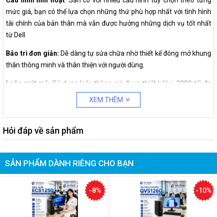
Cấu hình linh hoạt
: Sẵn có với nhiều cấu hình tuỳ chọn theo từng
mức giá, bạn có thể lựa chọn những thứ phù hợp nhất với tình hình
tài chính của bản thân mà vẫn được hưởng những dịch vụ tốt nhất
từ Dell
Bảo trì đơn giản:
Dễ dàng tự sửa chữa nhờ thiết kế đóng mở khung
thân thông minh và thân thiện với người dùng.
Luôn mát mẻ:
Sử dụng kiểu thông gió được thiết kế lại, 3080 tối đa
hóa lượng khí nạp vào để giữ cho nhiệt độ hệ thống của bạn giảm
XEM THÊM
xuống tối đa.
Năng suất vượt trội
Hỏi đáp về sản phẩm
Nâng cao hiệu suất nhờ trí tuệ nhân tạo của Dell:
Với Dell
SẢN PHẨM DÀNH RIÊNG CHO BẠN
Optimizer ExpressResponse được hỗ trợ bởi AI, hệ thống của bạn sẽ
liên tục học hỏi và thích ứng với cách bạn làm việc để tối ưu hóa hiệu
suất của 5 ứng dụng hay dùng nhất của bạn.
-8%
-10%
Sức mạnh phục vụ công việc:
Được xây dựng với kiến trúc Intel®
Thế hệ thứ 10, hỗ trợ bộ vi xử lý từ Celeron đến Core i5 mang đến