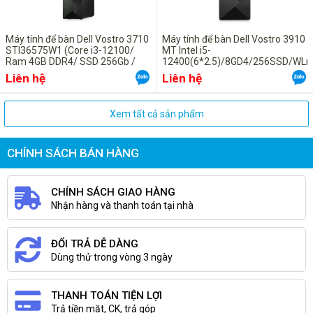
nâng tầm trải nghiệm của các nhân viên văn phòng trên toàn thế
giới và đảm bảo các giải pháp CNTT phải mang tính chủ động, giúp
Máy tính để bàn Dell Vostro 3710
Máy tính để bàn Dell Vostro 3910
công cấp sự thoải mái đồng thời đơn giản hóa phương pháp triển
STI36575W1 (Core i3-12100/
MT Intel i5-
Ram 4GB DDR4/ SSD 256Gb /
12400(6*2.5)/8GD4/256SSD/WL
khai, bảo mật, quản lý.
Non DVD/ Wifi + Bluetooth /
HOME ST/ProSup/ĐEN, USB
Liên hệ
Liên hệ
Windows 11 Home/ Office Home
Keyboard & Mouse (9M2DD1)
and Student 2021)
Các cổng kết nối
Xem tất cả sản phẩm
Cỡ nhỏ
CHÍNH SÁCH BÁN HÀNG
CHÍNH SÁCH GIAO HÀNG
Nhận hàng và thanh toán tại nhà
ĐỔI TRẢ DỄ DÀNG
Dùng thử trong vòng 3 ngày
THANH TOÁN TIỆN LỢI
Trả tiền mặt, CK, trả góp