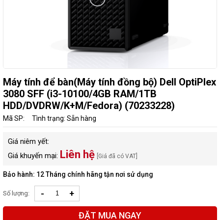
Máy tính để bàn(Máy tính đồng bộ) Dell OptiPlex
3080 SFF (i3-10100/4GB RAM/1TB
HDD/DVDRW/K+M/Fedora) (70233228)
Mã SP:
Tình trạng: Sẵn hàng
Giá niêm yết:
Liên hệ
Giá khuyến mại:
[Giá đã có VAT]
Bảo hành: 12 Tháng chính hãng tận nơi sử dụng
-
+
Số lượng:
ĐẶT MUA NGAY