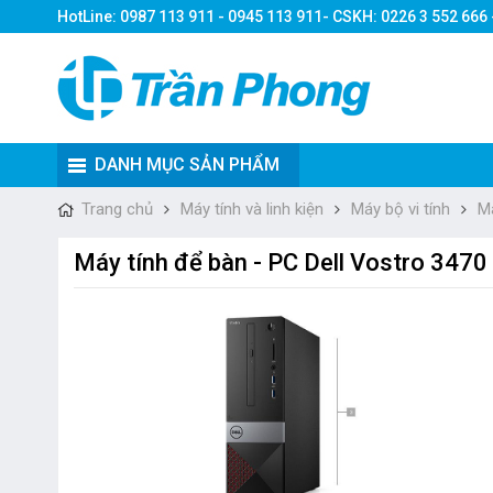
HotLine: 0987 113 911 - 0945 113 911- CSKH: 0226 3 552 666
DANH MỤC SẢN PHẨM
Trang chủ
Máy tính và linh kiện
Máy bộ vi tính
M
Máy tính để bàn - PC Dell Vostro