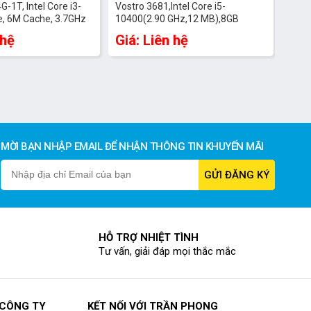
-1T, Intel Core i3-
Vostro 3681,Intel Core i5-
, 6M Cache, 3.7GHz
10400(2.90 GHz,12 MB),8GB
GB, 1TB , Chuột, Bàn
RAM,1TB
 hệ
Giá: Liên hệ
indows 11 Microsoft
HDD,DVDRW,WL+BT,Mouse,Keyboard,Win
and Student 2021
10 Home,McAfeeMDS,1Yr,
(D15S002)
MỜI BẠN NHẬP EMAIL ĐỂ NHẬN THÔNG TIN KHUYẾN MÃI
HỖ TRỢ NHIỆT TÌNH
Tư vấn, giải đáp mọi thắc mắc
 CÔNG TY
KẾT NỐI VỚI TRẦN PHONG