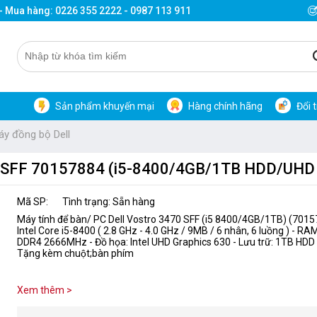
 - Mua hàng: 0226 355 2222 - 0987 113 911
Sản phẩm khuyến mại
Hàng chính hãng
Đổi 
áy đồng bộ Dell
 3470 SFF 70157884 (i5-8400/4GB/1TB HDD/UH
Mã SP:
Tình trạng: Sẵn hàng
Máy tính để bàn/ PC Dell Vostro 3470 SFF (i5 8400/4GB/1TB) (7015
Intel Core i5-8400 ( 2.8 GHz - 4.0 GHz / 9MB / 6 nhân, 6 luồng ) - RA
DDR4 2666MHz - Đồ họa: Intel UHD Graphics 630 - Lưu trữ: 1TB HD
Tặng kèm chuột;bàn phím
Xem thêm >