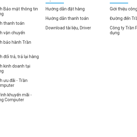
HÀNG
h Bảo mật thông tin
Hướng dẫn đặt hàng
Giới thiệu côn
ng
Hướng dẫn thanh toán
Đường đến Tr
h thanh toán
Download tài liệu, Driver
Công ty Trần 
ch vận chuyển
dụng
ch bảo hành Trần
 đổi trả, trả lại hàng
h kinh doanh tại
ng
h ưu đãi - Trần
omputer
ình khuyến mãi -
ng Computer