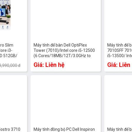
ing 5.1 surround sound
Pro Slim
Máy tính để bàn Dell OptiPlex
Máy tính để b
ore i3-
Tower (7010)/Intel core i5-12500
7010SFF 701
D 512GB/
(6 Cores/18MB/12T/3.0GHz to
i5-13500/ In
/ ax+BT/
4.6GHz/65W)| 8GB (1x8GB) DDR4|
SSD/ Intel U
Giá: Liên hệ
Giá: Liên
9,990,000 đ
M.2 2230 512 GB PCIe NVMe | Intel
Ubuntu/ 1 Ye
UHD Graphics/ USB Mouse &
Keyboard | Power 1
Vostro 3710
Máy tính đồng bộ PC Dell Inspiron
Máy tính để b