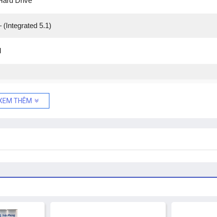
Hard Drive
 (Integrated 5.1)
d
XEM THÊM
-10%