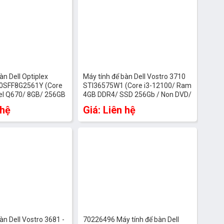
àn Dell Optiplex
Máy tính để bàn Dell Vostro 3710
0SFF8G2561Y (Core
STI36575W1 (Core i3-12100/ Ram
tel Q670/ 8GB/ 256GB
4GB DDR4/ SSD 256Gb / Non DVD/
HD Graphics 770/
Wifi + Bluetooth / Windows 11
 hệ
Giá: Liên hệ
ar)
Home/ Office Home and Student
2021)
àn Dell Vostro 3681 -
70226496 Máy tính để bàn Dell