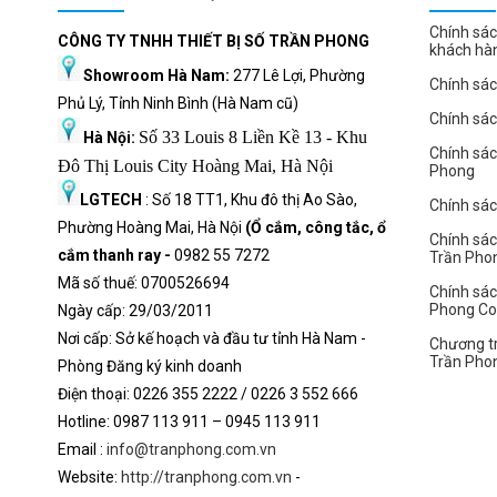
Chính sác
CÔNG TY TNHH THIẾT BỊ SỐ TRẦN PHONG
khách hà
Showroom Hà Nam:
277 Lê Lợi, Phường
Chính sác
Phủ Lý, Tỉnh Ninh Bình (Hà Nam cũ)
Chính sá
Số 33 Louis 8 Liền Kề 13 - Khu
Hà Nội:
Chính sá
Đô Thị Louis City Hoàng Mai, Hà Nội
Phong
LGTECH
: Số 18 TT1, Khu đô thị Ao Sào,
Chính sách
Phường Hoàng Mai, Hà Nội
(Ổ cắm, công tắc, ổ
Chính sác
cắm thanh ray -
0982 55 7272
Trần Pho
Mã số thuế: 0700526694
Chính sác
Phong C
Ngày cấp: 29/03/2011
Nơi cấp: Sở kế hoạch và đầu tư tỉnh Hà Nam -
Chương tr
Trần Pho
Phòng Đăng ký kinh doanh
Điện thoại: 0226 355 2222 / 0226 3 552 666
Hot
l
ine: 0987 113 911
– 0945 113 911
Email :
info@tranphong.com.vn
Website:
http://tranphong.com.vn
-