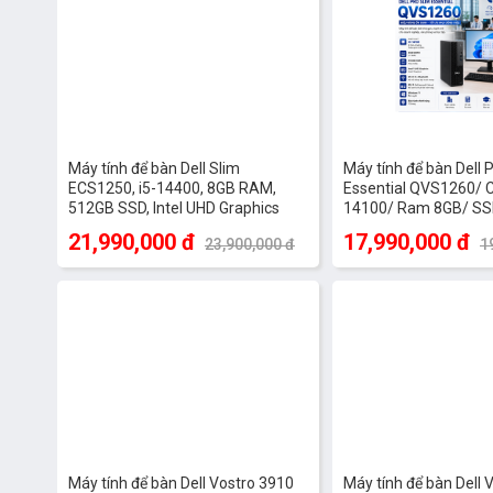
- HDMI
- VGA
- 3-stack audio jacks support
Cổng M.2
01 x M.2 SATA 2280
Máy tính để bàn Dell Slim
Máy tính để bàn Dell 
ECS1250, i5-14400, 8GB RAM,
Essential QVS1260/ C
512GB SSD, Intel UHD Graphics
Bàn phím & chuột
Có
14100/ Ram 8GB/ SS
730, ax+BT, KB, M, McAfee LS, Win
Intel Graphics/ KB, M
21,990,000 đ
17,990,000 đ
23,900,000 đ
1
11 Home, 1Y WTY
KYHD/ Win 11
Hệ điều hành
Ubuntu
Kích thước
92.6 x 290 x 293 mm
Trọng lượng
4.8kg
Máy tính để bàn Dell Vostro 3910
Máy tính để bàn Dell 