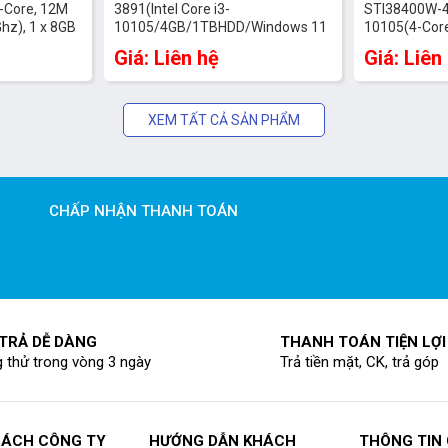
4-Core, 12M
3891(Intel Core i3-
STI38400W-4G
hz), 1 x 8GB
10105/4GB/1TBHDD/Windows 11
10105(4-Core
 256Gb M2
Home SL 64-bit + Office 2021
to 4.4GHz), 4
Giá: Liên hệ
Giá: Liên
+ BT, Win11
Home & Student/WiFi 802.11ax)
Phím,Wifi, W
tudent 2021,
Office Home 
XEM TẤT CẢ SẢN PHẨM
CHẤP NHẬN THANH TOÁN
 TRẢ DỄ DÀNG
THANH TOÁN TIỆN LỢI
 thử trong vòng 3 ngày
Trả tiền mặt, CK, trả góp
SÁCH CÔNG TY
HƯỚNG DẪN KHÁCH
THÔNG TIN