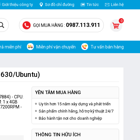
Giới thiệu công ty
Sơ đồ chỉ đường
Tin tức
Liên hệ
0
0987.113.911
GỌI MUA HÀNG :
trả miễn phí
Miễn phí vận chuyển
Tư vấn bán hàng
D 630/Ubuntu)
YÊN TÂM MUA HÀNG
7884) - CPU:
M: 1 x 4GB
Uy tín hơn 15 năm xây dựng và phát triển
D 7200RPM -
Sản phẩm chính hãng, hỗ trợ kỹ thuật 24/7
Bảo hành tận nơi cho doanh nghiệp
THÔNG TIN HỮU ÍCH