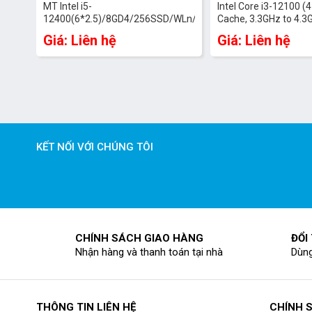
MT Intel i5-
Intel Core i3-12100 (
12400(6*2.5)/8GD4/256SSD/WLn/BT/KB/M/W11SL+OFICE
Cache, 3.3GHz to 4.3G
HOME ST/ProSup/ĐEN, USB
DDR4, 3200MHz, SSD
Giá: Liên hệ
Giá: Liên hệ
Keyboard & Mouse (9M2DD1)
NVMe, Non DVD, Wifi 
SL,Office Home and S
1 year
KẾT NỐI VỚI CHÚNG TÔI
CHÍNH SÁCH GIAO HÀNG
ĐỔI
Nhận hàng và thanh toán tại nhà
Dùng
THÔNG TIN LIÊN HỆ
CHÍNH 