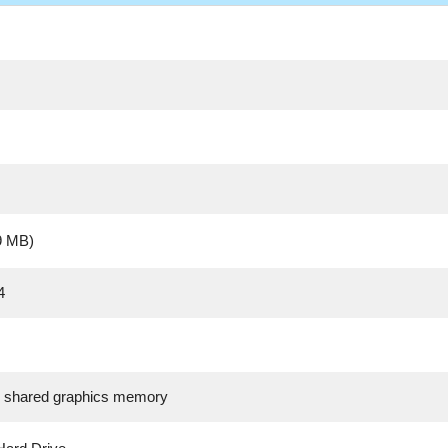
,9 MB)
4
h shared graphics memory