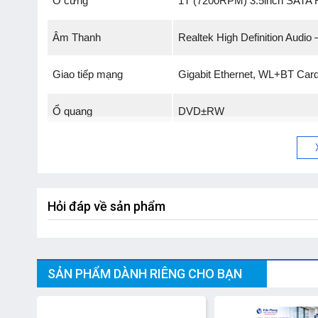
Ổ cứng
1T (7200RPM) 3.5inch SATA 
Âm Thanh
Realtek High Definition Audio –
Giao tiếp mạng
Gigabit Ethernet
,
WL+BT Car
Ổ quang
DVD±RW
Front IO ports:
- 2 x USB 3.1 Gen 1 Type-A
- Universalaudio jack
Hỏi đáp về sản phẩm
- 5:1 Media cardreader
Rear IO ports:
Cổng kết nối
SẢN PHẨM DÀNH RIÊNG CHO BẠN
- 4 x USB 2.0
- Gigabit Ethernet
-8%