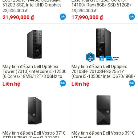
ECS1250, i5-14400, 8GB RAM,
Essential QVS1260/ Core i3-
512GB SSD, Intel UHD Graphics
14100/ Ram 8GB/ SSD 512GB/
730, ax+BT, KB, M, McAfee LS,
Intel Graphics/ KB, M/ ax+BT/
23,900,000 đ
19,990,000 đ
Win 11 Home, 1Y WTY
KYHD/ Win 11
21,990,000 ₫
17,990,000 ₫
Máy tính để bàn Dell OptiPlex
Máy tính để bàn Dell Optiplex
Tower (7010)/Intel core i5-12500
7010SFF 7010SFF8G2561Y
(6 Cores/18MB/12T/3.0GHz to
(Core i5-13500/ Intel Q670/ 8GB/
4.6GHz/65W)| 8GB (1x8GB)
256GB SSD/ Intel UHD Graphics
Liên hệ
Liên hệ
DDR4| M.2 2230 512 GB PCIe
770/ Ubuntu/ 1 Year)
NVMe | Intel UHD Graphics/ USB
Mouse & Keyboard | Power 1
Máy tính để bàn Dell Vostro 3710
Máy tính để bàn Dell Vostro 3910