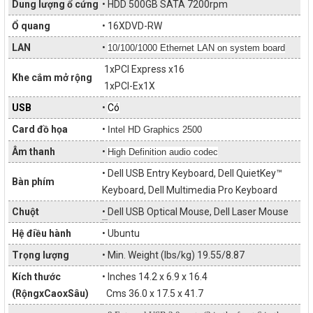
Dung lượng ổ cứng
• HDD 500GB SATA 7200rpm
Ổ quang
• 16XDVD-RW
LAN
•
10/100/1000 Ethernet LAN on system board
1x
PCI Express x16
Khe cắm mở rộng
1xPCI-Ex1X
USB
•
Có
Card đồ họa
•
Intel HD Graphics 2500
Âm thanh
•
High Definition audio codec
• Dell USB Entry Keyboard, Dell QuietKey™
Bàn phím
Keyboard, Dell Multimedia Pro Keyboard
Chuột
•
Dell USB Optical Mouse, Dell Laser Mouse
Hệ điều hành
• Ubuntu
Trọng lượng
• Min. Weight (lbs/kg) 19.55/8.87
Kích thước
• Inches 14.2 x 6.9 x 16.4
(RộngxCaoxSâu)
Cms 36.0 x 17.5 x 41.7