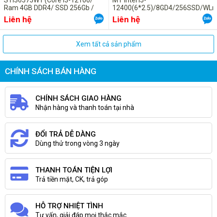
STI36575W1 (Core i3-12100/
MT Intel i5-
Ram 4GB DDR4/ SSD 256Gb /
12400(6*2.5)/8GD4/256SSD/WL
Non DVD/ Wifi + Bluetooth /
HOME ST/ProSup/ĐEN, USB
Liên hệ
Liên hệ
Windows 11 Home/ Office Home
Keyboard & Mouse (9M2DD1)
and Student 2021)
Xem tất cả sản phẩm
CHÍNH SÁCH BÁN HÀNG
CHÍNH SÁCH GIAO HÀNG
Nhận hàng và thanh toán tại nhà
ĐỔI TRẢ DỄ DÀNG
Dùng thử trong vòng 3 ngày
THANH TOÁN TIỆN LỢI
Trả tiền mặt, CK, trả góp
HỖ TRỢ NHIỆT TÌNH
Tư vấn, giải đáp mọi thắc mắc