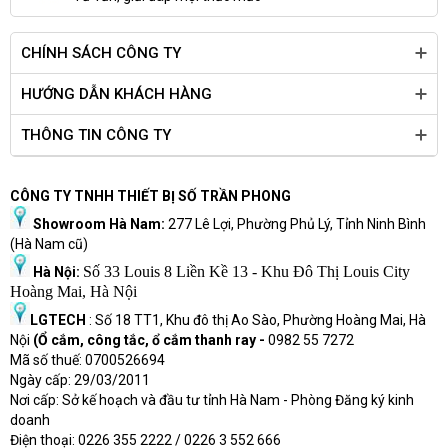
CHÍNH SÁCH CÔNG TY
HƯỚNG DẪN KHÁCH HÀNG
THÔNG TIN CÔNG TY
CÔNG TY TNHH THIẾT BỊ SỐ TRẦN PHONG
Showroom Hà Nam:
277 Lê Lợi, Phường Phủ Lý, Tỉnh Ninh Bình
(Hà Nam cũ)
Số 33 Louis 8 Liền Kề 13 - Khu Đô Thị Louis City
Hà Nội:
Hoàng Mai, Hà Nội
LGTECH
: Số 18 TT1, Khu đô thị Ao Sào, Phường Hoàng Mai, Hà
Nội
(Ổ cắm, công tắc, ổ cắm thanh ray -
0982 55 7272
Mã số thuế: 0700526694
Ngày cấp: 29/03/2011
Nơi cấp: Sở kế hoạch và đầu tư tỉnh Hà Nam - Phòng Đăng ký kinh
doanh
Điện thoại: 0226 355 2222 / 0226 3 552 666