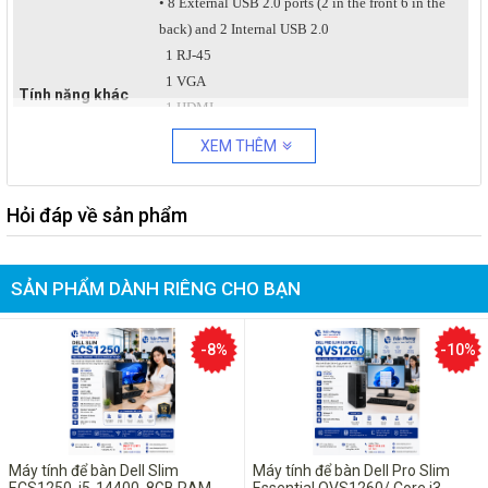
• 8 External USB 2.0 ports (2 in the front 6 in the
back) and 2 Internal USB 2.0
1 RJ-45
1 VGA
Tính năng khác
1 HDMI
Front Panel Mic-in
XEM THÊM
Headphone out
Back Panel Mic-in/Line-in, Line-out
Hỏi đáp về sản phẩm
• Standard 265W PSU or optional 265W up to
Nguồn cung cấp
90% Efficient PSU; Energy Star 5.0 compliant,
SẢN PHẨM DÀNH RIÊNG CHO BẠN
Active PFC
-8%
-10%
Máy tính để bàn Dell Slim
Máy tính để bàn Dell Pro Slim