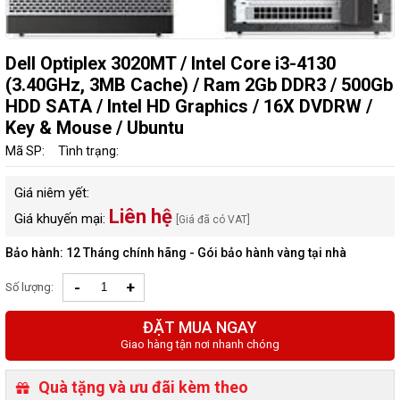
Dell Optiplex 3020MT / Intel Core i3-4130
(3.40GHz, 3MB Cache) / Ram 2Gb DDR3 / 500Gb
HDD SATA / Intel HD Graphics / 16X DVDRW /
Key & Mouse / Ubuntu
Mã SP:
Tình trạng:
Giá niêm yết:
Liên hệ
Giá khuyến mại:
[Giá đã có VAT]
Bảo hành: 12 Tháng chính hãng - Gói bảo hành vàng tại nhà
-
+
Số lượng:
ĐẶT MUA NGAY
Giao hàng tận nơi nhanh chóng
Quà tặng và ưu đãi kèm theo