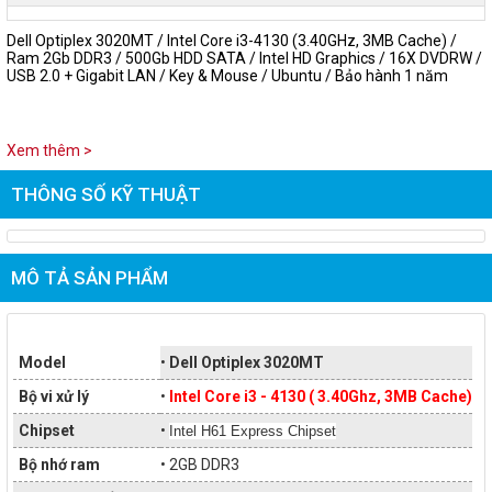
Dell Optiplex 3020MT / Intel Core i3-4130 (3.40GHz, 3MB Cache) /
Ram 2Gb DDR3 / 500Gb HDD SATA / Intel HD Graphics / 16X DVDRW /
USB 2.0 + Gigabit LAN / Key & Mouse / Ubuntu / Bảo hành 1 năm
Xem thêm >
THÔNG SỐ KỸ THUẬT
MÔ TẢ SẢN PHẨM
Model
•
Dell Optiplex 3020MT
Bộ vi xử lý
•
Intel Core i3 - 4130 ( 3.40Ghz, 3MB Cache)
Chipset
•
Intel H61 Express Chipset
Bộ nhớ ram
• 2GB DDR3