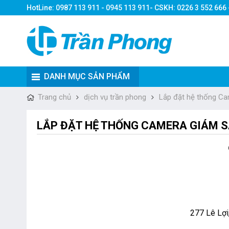
HotLine: 0987 113 911 - 0945 113 911- CSKH: 0226 3 552 666
DANH MỤC SẢN PHẨM
Trang chủ
dịch vụ trần phong
Lắp đặt hệ thống Ca
LẮP ĐẶT HỆ THỐNG CAMERA GIÁM 
277 Lê Lợi