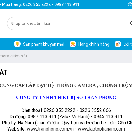
 - Mua hàng: 0226 355 2222 - 0987 113 911
Sản phẩm khuyến mại
Hàng chính hãng
Đổi 
mera giám sát
SÁT
CUNG CẤP LẮP ĐẶT HỆ THỐNG CAMERA , CHỐNG TRỘ
CÔNG TY TNHH THIẾT BỊ SỐ TRẦN PHONG
Điện thoại: 0226 355 2222 - 0226 3552 666
Di động: 0987 113 911 (Zalo- Mr.Hạnh) - 0945 113 911
, Phủ Lý, Hà Nam (Giao đường Quy Lưu và Đường Lê Lợi - Gần C
Website:
www.tranphong.com.vn
-
www.laptophanam.com