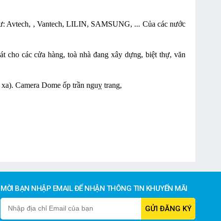
 như: Avtech, , Vantech, LILIN, SAMSUNG, ... Của các nước
 cho các cửa hàng, toà nhà đang xây dựng, biệt thự, văn
à xa). Camera Dome ốp trần nguỵ trang,
MỜI BẠN NHẬP EMAIL ĐỂ NHẬN THÔNG TIN KHUYẾN MÃI