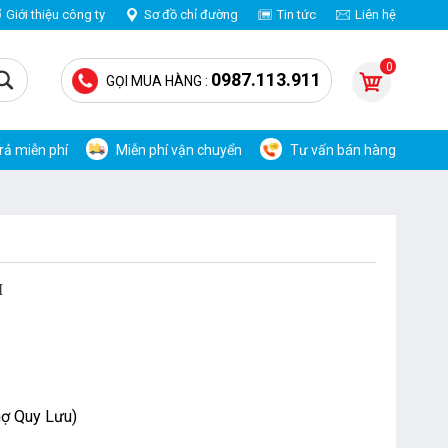
Giới thiệu công ty
Sơ đồ chỉ đường
Tin tức
Liên hệ
0
0987.113.911
GỌI MUA HÀNG :
trả miễn phí
Miễn phí vận chuyển
Tư vấn bán hàng
M
hợ Quy Lưu)