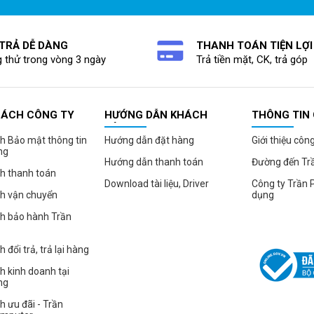
 TRẢ DỄ DÀNG
THANH TOÁN TIỆN LỢI
 thử trong vòng 3 ngày
Trả tiền mặt, CK, trả góp
SÁCH CÔNG TY
HƯỚNG DẪN KHÁCH
THÔNG TIN
HÀNG
h Bảo mật thông tin
Hướng dẫn đặt hàng
Giới thiệu côn
ng
Hướng dẫn thanh toán
Đường đến Tr
h thanh toán
Download tài liệu, Driver
Công ty Trần 
ch vận chuyển
dụng
ch bảo hành Trần
 đổi trả, trả lại hàng
h kinh doanh tại
ng
h ưu đãi - Trần