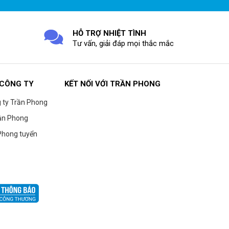
HỖ TRỢ NHIỆT TÌNH
Tư vấn, giải đáp mọi thắc mắc
 CÔNG TY
KẾT NỐI VỚI TRẦN PHONG
g ty Trần Phong
ần Phong
Phong tuyển