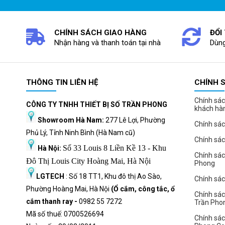
CHÍNH SÁCH GIAO HÀNG
ĐỔI
Nhận hàng và thanh toán tại nhà
Dùng
THÔNG TIN LIÊN HỆ
CHÍNH 
Chính sác
CÔNG TY TNHH THIẾT BỊ SỐ TRẦN PHONG
khách hà
Showroom Hà Nam:
277 Lê Lợi, Phường
Chính sác
Phủ Lý, Tỉnh Ninh Bình (Hà Nam cũ)
Chính sá
Số 33 Louis 8 Liền Kề 13 - Khu
Hà Nội:
Chính sá
Đô Thị Louis City Hoàng Mai, Hà Nội
Phong
LGTECH
: Số 18 TT1, Khu đô thị Ao Sào,
Chính sách
Phường Hoàng Mai, Hà Nội
(Ổ cắm, công tắc, ổ
Chính sác
cắm thanh ray -
0982 55 7272
Trần Pho
Mã số thuế: 0700526694
Chính sác