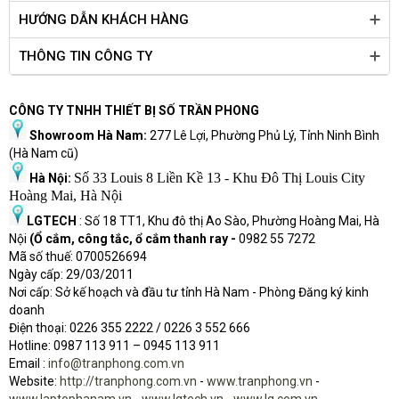
HƯỚNG DẪN KHÁCH HÀNG
THÔNG TIN CÔNG TY
CÔNG TY TNHH THIẾT BỊ SỐ TRẦN PHONG
Showroom Hà Nam:
277 Lê Lợi, Phường Phủ Lý, Tỉnh Ninh Bình
(Hà Nam cũ)
Số 33 Louis 8 Liền Kề 13 - Khu Đô Thị Louis City
Hà Nội:
Hoàng Mai, Hà Nội
LGTECH
: Số 18 TT1, Khu đô thị Ao Sào, Phường Hoàng Mai, Hà
Nội
(Ổ cắm, công tắc, ổ cắm thanh ray -
0982 55 7272
Mã số thuế: 0700526694
Ngày cấp: 29/03/2011
Nơi cấp: Sở kế hoạch và đầu tư tỉnh Hà Nam - Phòng Đăng ký kinh
doanh
Điện thoại: 0226 355 2222 / 0226 3 552 666
Hot
l
ine: 0987 113 911
– 0945 113 911
Email :
info@tranphong.com.vn
Website:
http://tranphong.com.vn
-
www.tranphong.vn
-