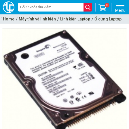
0
Menu
Home
Máy tính và linh kiện
Linh kiện Laptop
Ổ cứng Laptop