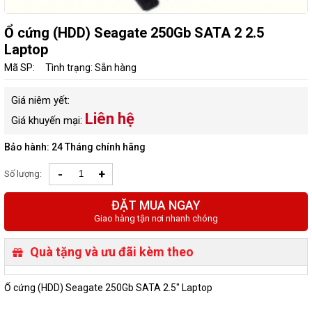
Ổ cứng (HDD) Seagate 250Gb SATA 2 2.5
Laptop
Mã SP:
Tình trạng: Sẵn hàng
Giá niêm yết:
Liên hệ
Giá khuyến mại:
Bảo hành: 24 Tháng chính hãng
-
+
Số lượng:
ĐẶT MUA NGAY
Giao hàng tận nơi nhanh chóng
Quà tặng và ưu đãi kèm theo
Ổ cứng (HDD) Seagate 250Gb SATA 2.5" Laptop