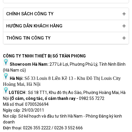
CHÍNH SÁCH CÔNG TY
HƯỚNG DẪN KHÁCH HÀNG
THÔNG TIN CÔNG TY
CÔNG TY TNHH THIẾT BỊ SỐ TRẦN PHONG
Showroom Hà Nam:
277 Lê Lợi, Phường Phủ Lý, Tỉnh Ninh Bình
(Hà Nam cũ)
Số 33 Louis 8 Liền Kề 13 - Khu Đô Thị Louis City
Hà Nội:
Hoàng Mai, Hà Nội
LGTECH
: Số 18 TT1, Khu đô thị Ao Sào, Phường Hoàng Mai, Hà
Nội
(Ổ cắm, công tắc, ổ cắm thanh ray -
0982 55 7272
Mã số thuế: 0700526694
Ngày cấp: 29/03/2011
Nơi cấp: Sở kế hoạch và đầu tư tỉnh Hà Nam - Phòng Đăng ký kinh
doanh
Điện thoại: 0226 355 2222 / 0226 3 552 666