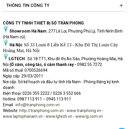
THÔNG TIN CÔNG TY
CÔNG TY TNHH THIẾT BỊ SỐ TRẦN PHONG
Showroom Hà Nam:
277 Lê Lợi, Phường Phủ Lý, Tỉnh Ninh Bình
(Hà Nam cũ)
Số 33 Louis 8 Liền Kề 13 - Khu Đô Thị Louis City
Hà Nội:
Hoàng Mai, Hà Nội
LGTECH
: Số 18 TT1, Khu đô thị Ao Sào, Phường Hoàng Mai, Hà
Nội
(Ổ cắm, công tắc, ổ cắm thanh ray -
0982 55 7272
Mã số thuế: 0700526694
Ngày cấp: 29/03/2011
Nơi cấp: Sở kế hoạch và đầu tư tỉnh Hà Nam - Phòng Đăng ký kinh
doanh
Điện thoại: 0226 355 2222 / 0226 3 552 666
Hot
l
ine: 0987 113 911
– 0945 113 911
Email :
info@tranphong.com.vn
Website:
http://tranphong.com.vn
-
www.tranphong.vn
-
www.laptophanam.vn
-
www.lgtech.vn
-
www.lg.com.vn