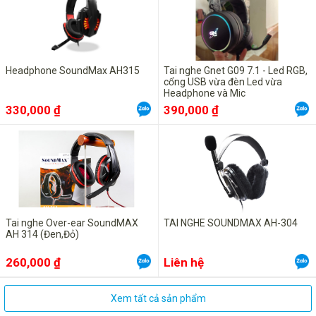
Headphone SoundMax AH315
Tai nghe Gnet G09 7.1 - Led RGB,
cổng USB vừa đèn Led vừa
Headphone và Mic
330,000 ₫
390,000 ₫
Tai nghe Over-ear SoundMAX
TAI NGHE SOUNDMAX AH-304
AH 314 (Đen,Đỏ)
260,000 ₫
Liên hệ
Xem tất cả sản phẩm