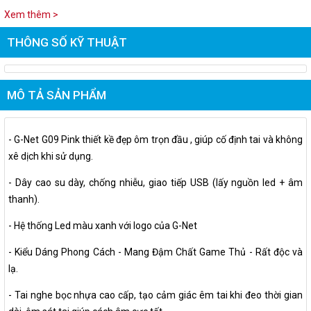
Xem thêm >
THÔNG SỐ KỸ THUẬT
MÔ TẢ SẢN PHẨM
- G-Net G09 Pink thiết kề đẹp ôm trọn đầu , giúp cố định tai và không
xê dịch khi sử dụng.
- Dây cao su dày, chống nhiễu, giao tiếp USB (lấy nguồn led + âm
thanh).
- Hệ thống Led màu xanh với logo của G-Net
- Kiểu Dáng Phong Cách - Mang Đậm Chất Game Thủ - Rất độc và
lạ.
- Tai nghe bọc nhựa cao cấp, tạo cảm giác êm tai khi đeo thời gian