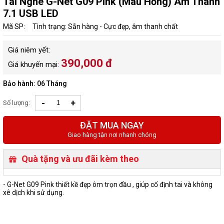
Tai Nghe G-Net G09 Pink (Màu Hồng) Âm Thanh
7.1 USB LED
Mã SP:
Tình trạng: Sẵn hàng - Cực đẹp, âm thanh chất
Giá niêm yết:
390,000 đ
Giá khuyến mại:
Bảo hành: 06 Tháng
-
+
Số lượng:
ĐẶT MUA NGAY
Giao hàng tận nơi nhanh chóng
Quà tặng và ưu đãi kèm theo
- G-Net G09 Pink thiết kề đẹp ôm trọn đầu , giúp cố định tai và không
xê dịch khi sử dụng.