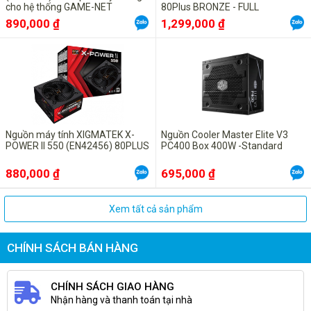
cho hệ thống GAME-NET
80Plus BRONZE - FULL
MODULAR
890,000 ₫
1,299,000 ₫
Nguồn máy tính XIGMATEK X-
Nguồn Cooler Master Elite V3
POWER II 550 (EN42456) 80PLUS
PC400 Box 400W -Standard
880,000 ₫
695,000 ₫
Xem tất cả sản phẩm
CHÍNH SÁCH BÁN HÀNG
CHÍNH SÁCH GIAO HÀNG
Nhận hàng và thanh toán tại nhà