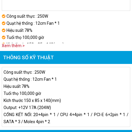
Công suất thực : 250W
Quạt hệ thống : 12cm Fan * 1
Hiệu suất 78%
Tuổi thọ 100,000 giờ
Kích thước 150 x 85 x 140(mm)
Xem thêm >
Output: +12V 17A (204W)
THÔNG SỐ KỸ THUẬT
CỔNG KẾT NỐI: 20+4pin * 1 / CPU 4+4pin * 1 / PCI-E 6+2pin * 1 /
SATA * 3 / Molex 4pin * 2
Công suất thực : 250W
Quạt hệ thống : 12cm Fan * 1
Hiệu suất 78%
Tuổi thọ 100,000 giờ
Kích thước 150 x 85 x 140(mm)
Output: +12V 17A (204W)
CỔNG KẾT NỐI: 20+4pin * 1 / CPU 4+4pin * 1 / PCI-E 6+2pin * 1 /
SATA * 3 / Molex 4pin * 2