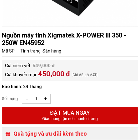
Nguồn máy tính Xigmatek X-POWER III 350 -
250W EN45952
Mã SP:
Tình trạng: Sẵn hàng
Giá niêm yết:
549,000 đ
450,000 đ
Giá khuyến mại:
[Giá đã có VAT]
Bảo hành: 24 Tháng
-
+
Số lượng:
ĐẶT MUA NGAY
Giao hàng tận nơi nhanh chóng
Quà tặng và ưu đãi kèm theo