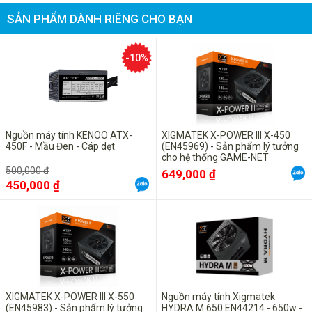
SẢN PHẨM DÀNH RIÊNG CHO BẠN
-10%
Nguồn máy tính KENOO ATX-
XIGMATEK X-POWER III X-450
450F - Mầu Đen - Cáp dẹt
(EN45969) - Sản phẩm lý tưởng
cho hệ thống GAME-NET
500,000 đ
649,000 ₫
450,000 ₫
XIGMATEK X-POWER III X-550
Nguồn máy tính Xigmatek
(EN45983) - Sản phẩm lý tưởng
HYDRA M 650 EN44214 - 650w -