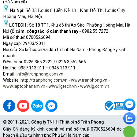
(Hà Nam cũ)
Số 33 Louis 8 Liền Kề 13 - Khu Đô Thị Louis City
Hà Nội:
Hoàng Mai, Hà Nội
LGTECH
: Số 18 TT1, Khu đô thị Ao Sào, Phường Hoàng Mai, Hà
Nội
(Ổ cắm, công tắc, ổ cắm thanh ray -
0982 55 7272
Mã số thuế: 0700526694
Ngày cấp: 29/03/2011
Nơi cấp: Sở kế hoạch và đầu tư tỉnh Hà Nam - Phòng Đăng ký kinh
doanh
Điện thoại: 0226 355 2222 / 0226 3 552 666
Hot
l
ine: 0987 113 911
– 0945 113 911
Email :
info@tranphong.com.vn
Website:
http://tranphong.com.vn
-
www.tranphong.vn
-
www.laptophanam.vn
-
www.lgtech.vn
-
www.lg.com.vn
© 2011-2021. Công ty TNHH Thiết bị số Trần Phong
Giấy CN đăng ký kinh doanh và mã số thuế: 0700526694 do sở Kế
hoạch & Đầu tư hành phố Phủ Lý, Hà Nam cấp