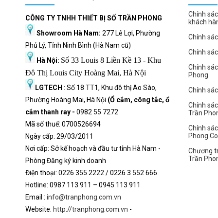
Chính sác
CÔNG TY TNHH THIẾT BỊ SỐ TRẦN PHONG
khách hà
Showroom Hà Nam:
277 Lê Lợi, Phường
Chính sác
Phủ Lý, Tỉnh Ninh Bình (Hà Nam cũ)
Chính sá
Số 33 Louis 8 Liền Kề 13 - Khu
Hà Nội:
Chính sá
Đô Thị Louis City Hoàng Mai, Hà Nội
Phong
LGTECH
: Số 18 TT1, Khu đô thị Ao Sào,
Chính sách
Phường Hoàng Mai, Hà Nội
(Ổ cắm, công tắc, ổ
Chính sác
cắm thanh ray -
0982 55 7272
Trần Pho
Mã số thuế: 0700526694
Chính sác
Phong C
Ngày cấp: 29/03/2011
Nơi cấp: Sở kế hoạch và đầu tư tỉnh Hà Nam -
Chương tr
Trần Pho
Phòng Đăng ký kinh doanh
Điện thoại: 0226 355 2222 / 0226 3 552 666
Hot
l
ine: 0987 113 911
– 0945 113 911
Email :
info@tranphong.com.vn
Website:
http://tranphong.com.vn
-