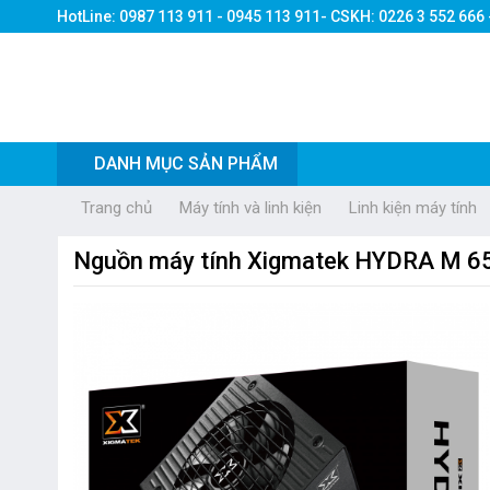
HotLine: 0987 113 911 - 0945 113 911- CSKH: 0226 3 552 666
DANH MỤC SẢN PHẨM
Trang chủ
Máy tính và linh kiện
Linh kiện máy tính
Nguồn máy tính Xigmatek HYDRA M 6