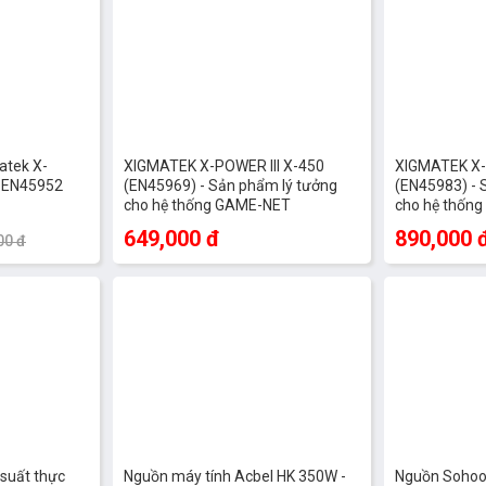
atek X-
XIGMATEK X-POWER III X-450
XIGMATEK X-
W EN45952
(EN45969) - Sản phẩm lý tưởng
(EN45983) - 
cho hệ thống GAME-NET
cho hệ thốn
649,000 đ
890,000 
00 đ
 suất thực
Nguồn máy tính Acbel HK 350W -
Nguồn Sohoo