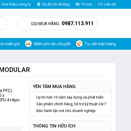
Giới thiệu công ty
Sơ đồ chỉ đường
Tin tức
Liên hệ
0
0987.113.911
GỌI MUA HÀNG :
trả miễn phí
Miễn phí vận chuyển
Tư vấn bán hàng
L MODULAR
YÊN TÂM MUA HÀNG
ve PFC)
5 x
Uy tín hơn 15 năm xây dựng và phát triển
CPU 4+4pin
Sản phẩm chính hãng, hỗ trợ kỹ thuật 24/7
Bảo hành tận nơi cho doanh nghiệp
THÔNG TIN HỮU ÍCH