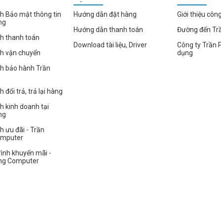
HÀNG
h Bảo mật thông tin
Hướng dẫn đặt hàng
Giới thiệu côn
ng
Hướng dẫn thanh toán
Đường đến Tr
h thanh toán
Download tài liệu, Driver
Công ty Trần 
ch vận chuyển
dụng
ch bảo hành Trần
 đổi trả, trả lại hàng
h kinh doanh tại
ng
h ưu đãi - Trần
omputer
ình khuyến mãi -
ng Computer