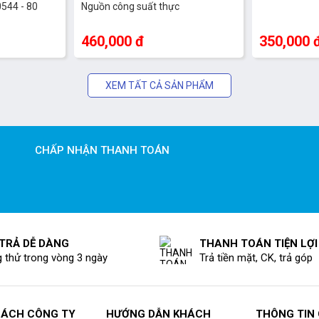
544 - 80
Nguồn công suất thực
460,000 đ
350,000 
XEM TẤT CẢ SẢN PHẨM
CHẤP NHẬN THANH TOÁN
 TRẢ DỄ DÀNG
THANH TOÁN TIỆN LỢI
 thử trong vòng 3 ngày
Trả tiền mặt, CK, trả góp
SÁCH CÔNG TY
HƯỚNG DẪN KHÁCH
THÔNG TIN