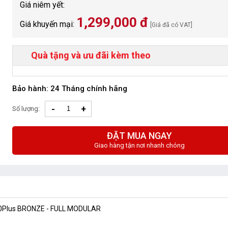
Giá niêm yết:
1,299,000 đ
Giá khuyến mại:
[Giá đã có VAT]
Quà tặng và ưu đãi kèm theo
Bảo hành: 24 Tháng chính hãng
-
+
Số lượng:
ĐẶT MUA NGAY
Giao hàng tận nơi nhanh chóng
80Plus BRONZE - FULL MODULAR