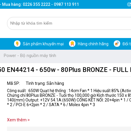
 - Mua hàng: 0226 355 2222 - 0987 113 911
Sản phẩm khuyến mại
Hàng chính hãng
Đổi 
Power - Bộ nguồn máy tính
50 EN44214 - 650w - 80Plus BRONZE - FUL
Mã SP:
Tình trạng: Sẵn hàng
Công suất : 650W Quạt hệ thống : 14cm Fan * 1 Hiệu suất 85% (Acti
Chứng chỉ 80Plus BRONZE - Tuổi thọ 100,000 giờ Kích thước 150 x 8
140(mm) Output: +12V 54.1A (650W) CỔNG KẾT NỐI: 20+4pin * 1 / 
* 2 / PCI-E 6+2pin * 2 / SATA * 6 / Molex 4pin * 3
Xem thêm >