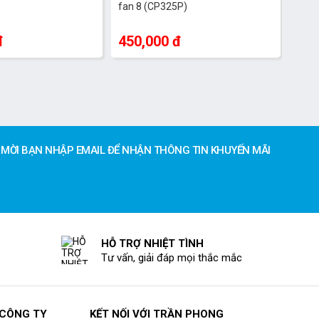
fan 8 (CP325P)
đ
450,000 đ
MỜI BẠN NHẬP EMAIL ĐỂ NHẬN THÔNG TIN KHUYẾN MÃI
HỖ TRỢ NHIỆT TÌNH
Tư vấn, giải đáp mọi thắc mắc
 CÔNG TY
KẾT NỐI VỚI TRẦN PHONG