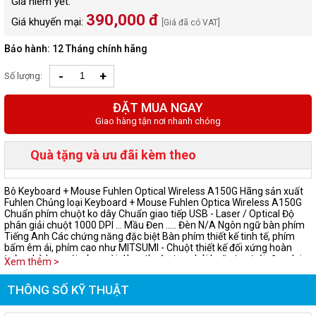
Giá niêm yết:
390,000 đ
Giá khuyến mại:
[Giá đã có VAT]
Bảo hành: 12 Tháng chính hãng
-
+
Số lượng:
ĐẶT MUA NGAY
Giao hàng tận nơi nhanh chóng
Quà tặng và ưu đãi kèm theo
Bô Keyboard + Mouse Fuhlen Optical Wireless A150G Hãng sản xuất
Fuhlen Chủng loại Keyboard + Mouse Fuhlen Optica Wireless A150G
Chuẩn phím chuột ko dây Chuẩn giao tiếp USB - Laser / Optical Độ
phân giải chuột 1000 DPI ... Mầu Đen ….. Đèn N/A Ngôn ngữ bàn phím
Tiếng Anh Các chứng năng đặc biệt Bàn phím thiết kế tinh tế, phím
bấm êm ái, phím cao như MITSUMI - Chuột thiết kế đối xứng hoàn
toàn phù hợp với cả người dùng thuận tay phải hoặc tay trái, đem lại
Xem thêm >
cảm giác thoải mái khi sử dụng. - Độ phân giải 1000DPI, chạy được
trên nhiều mặt phẳng, con trỏ không bị rung, tự động điều chỉnh kênh
THÔNG SỐ KỸ THUẬT
thu sóng, tránh nhiễu, khoảng cách hoạt động 10m. -Công nghệ tiết
kiệm năng lượng. - Tuổi thọ pin: 12 tháng,sử dụng 1 pin Alkaline - Màu:
Black - Kích thước bàn phím: 451*123*19mm - Trọng lượng: 406.5g -