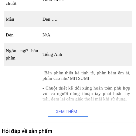
chuột
Mầu
Đen …..
Đèn
N/A
Ngôn ngữ bàn
Tiếng Anh
phím
B
à
n ph
í
m thi
ế
t k
ế
tinh t
ế
, ph
í
m b
ấ
m
ê
m
á
i,
ph
í
m cao nh
ư
MITSUMI
- Chu
ộ
t thi
ế
t k
ế
đố
i x
ứ
ng ho
à
n to
à
n ph
ù
h
ợ
p
v
ớ
i c
ả
ng
ườ
i d
ù
ng thu
ậ
n tay ph
ả
i ho
ặ
c tay
tr
á
i,
đ
em l
ạ
i c
ả
m gi
á
c tho
ả
i m
á
i khi s
ử
d
ụ
ng.
-
Độ
ph
â
n gi
ả
i 1000DPI, ch
ạ
y
đượ
c tr
ê
n
XEM THÊM
nhi
ề
u m
ặ
t ph
ẳ
ng, con tr
ỏ
kh
ô
ng b
ị
rung, t
ự
độ
ng
đ
i
ề
u ch
ỉ
nh k
ê
nh thu s
ó
ng, tr
á
nh nhi
ễ
u,
kho
ả
ng c
á
ch ho
ạ
t
độ
ng 10m.
Hỏi đáp về sản phẩm
Các chứng năng
-C
ô
ng ngh
ệ
ti
ế
t ki
ệ
m n
ă
ng l
ượ
ng.