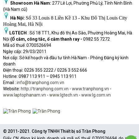
Showroom Hà Nam:
277 Lê Lợi, Phường Phủ Lý, Tỉnh Ninh Bình
(Hà Nam cũ)
Số 33 Louis 8 Liền Kề 13 - Khu Đô Thị Louis City
Hà Nội:
Hoàng Mai, Hà Nội
LGTECH
: Số 18 TT1, Khu đô thị Ao Sào, Phường Hoàng Mai, Hà
Nội
(Ổ cắm, công tắc, ổ cắm thanh ray -
0982 55 7272
Mã số thuế: 0700526694
Ngày cấp: 29/03/2011
Nơi cấp: Sở kế hoạch và đầu tư tỉnh Hà Nam - Phòng Đăng ký kinh
doanh
Điện thoại: 0226 355 2222 / 0226 3 552 666
Hot
l
ine: 0987 113 911
– 0945 113 911
Email :
info@tranphong.com.vn
Website:
http://tranphong.com.vn
-
www.tranphong.vn
-
www.laptophanam.vn
-
www.lgtech.vn
-
www.lg.com.vn
© 2011-2021. Công ty TNHH Thiết bị số Trần Phong
Giấy CN đăng ký kinh doanh và mã số thuế: 0700526694 do sở Kế