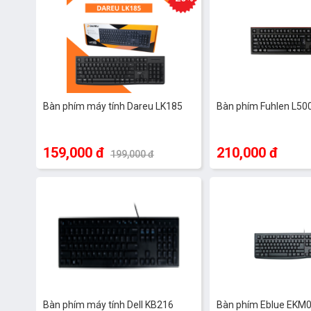
Ngoài ra, khi nhấn không hề gây tiếng động ồn ào nhờ thiết
trong văn phòng hoặc các không gian làm việc nhỏ.
Bàn phím Logitech K120 sử dụng kết nối có dây với tốc độ truy
Tổng kết
Bàn phím máy tính Dareu LK185
Bàn phím Fuhlen L50
Với thiết kế mỏng manh, bạn có thể đem bàn phím Logitech K
cổ điển đi kèm những trải nghiệm thoải mái đáp ứng vừa đủ c
chế độ bảo hành tận 3 năm mà hiếm nhà sản xuất nào mạnh d
159,000 đ
210,000 đ
199,000 đ
luôn ưu tiên chọn Logitech thay vì các hãng khác như Mitsumi, 
phẩm bàn phím mà bạn không thể bỏ qua trong phân khúc giá
Bàn phím máy tính Dell KB216
Bàn phím Eblue EKM