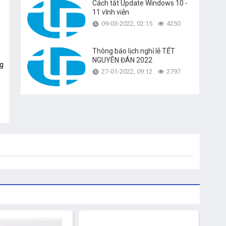
Cách tắt Update Windows 10 -
11 vĩnh viễn
09-03-2022, 02:15
4250
Thông báo lịch nghỉ lễ TẾT
NGUYÊN ĐÁN 2022
ng
27-01-2022, 09:12
2797
ài
e,
ào
ác