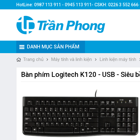
HotLine: 0987 113 911 - 0945 113 911- CSKH: 0226 3 552 666
DANH MỤC SẢN PHẨM
Trang chủ
Máy tính và linh kiện
Linh kiện máy tính
Bàn phím Logitech K120 - USB - Siêu 