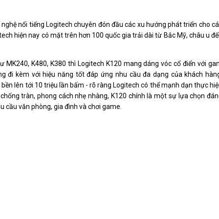
ng nghệ nổi tiếng Logitech chuyên đón đầu các xu hướng phát triển cho c
ech hiện nay có mặt trên hơn 100 quốc gia trải dài từ Bắc Mỹ, châu u đ
ư MK240, K480, K380 thì Logitech K120 mang dáng vóc cổ điển với g
ng đi kèm với hiệu năng tốt đáp ứng nhu cầu đa dạng của khách hàn
ền lên tới 10 triệu lần bấm - rõ ràng Logitech có thể mạnh dạn thực hi
, chống tràn, phong cách nhẹ nhàng, K120 chính là một sự lựa chọn đá
u cầu văn phòng, gia đình và chơi game.