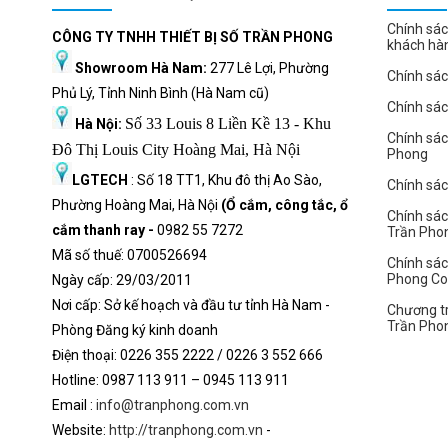
Chính sác
CÔNG TY TNHH THIẾT BỊ SỐ TRẦN PHONG
khách hà
Showroom Hà Nam:
277 Lê Lợi, Phường
Chính sác
Phủ Lý, Tỉnh Ninh Bình (Hà Nam cũ)
Chính sá
Số 33 Louis 8 Liền Kề 13 - Khu
Hà Nội:
Chính sá
Đô Thị Louis City Hoàng Mai, Hà Nội
Phong
LGTECH
: Số 18 TT1, Khu đô thị Ao Sào,
Chính sách
Phường Hoàng Mai, Hà Nội
(Ổ cắm, công tắc, ổ
Chính sác
cắm thanh ray -
0982 55 7272
Trần Pho
Mã số thuế: 0700526694
Chính sác
Phong C
Ngày cấp: 29/03/2011
Nơi cấp: Sở kế hoạch và đầu tư tỉnh Hà Nam -
Chương tr
Trần Pho
Phòng Đăng ký kinh doanh
Điện thoại: 0226 355 2222 / 0226 3 552 666
Hot
l
ine: 0987 113 911
– 0945 113 911
Email :
info@tranphong.com.vn
Website:
http://tranphong.com.vn
-