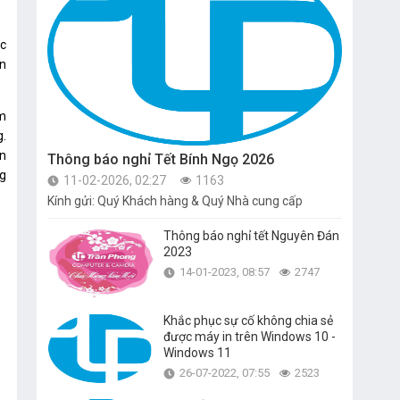
ác
ến
am
g.
ện
Thông báo nghỉ Tết Bính Ngọ 2026
ng
11-02-2026, 02:27
1163
Kính gửi: Quý Khách hàng & Quý Nhà cung cấp
Thông báo nghỉ tết Nguyên Đán
2023
14-01-2023, 08:57
2747
Khắc phục sự cố không chia sẻ
được máy in trên Windows 10 -
Windows 11
26-07-2022, 07:55
2523