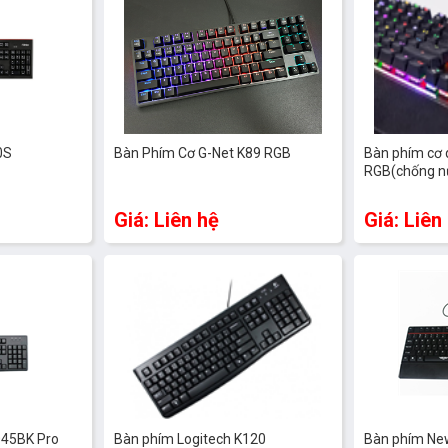
 kế độ cao phím thấp - hạn chế ảnh hưởng những người xung quanh nhất 
ền dữ liệu nhanh và chính xác.
0S
Bàn Phím Cơ G-Net K89 RGB
Bàn phím cơ
120 theo khắp mọi nơi mà không cảm thấy nhức mỏi. Sở hữu một thiết 
RGB(chống n
ác nhu cầu cơ bản chắc chắn không bao giờ là thừa. Đặc biệt phải kể đ
ạn khai triển như Logitech - đây là một điểm cộng khiến người sử dụ
Giá: Liên hệ
Giá: Liên
Fuhlen,... Với tuổi thọ cao ở một mức giá quá hời thì đây chính là một s
 rẻ dưới 200.000đ.
045BK Pro
Bàn phím Logitech K120
Bàn phím Ne