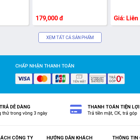
179,000 đ
Giá: Liên
XEM TẤT CẢ SẢN PHẨM
CHẤP NHẬN THANH TOÁN
 TRẢ DỄ DÀNG
THANH TOÁN TIỆN LỢI
 thử trong vòng 3 ngày
Trả tiền mặt, CK, trả góp
SÁCH CÔNG TY
HƯỚNG DẪN KHÁCH
THÔNG TIN