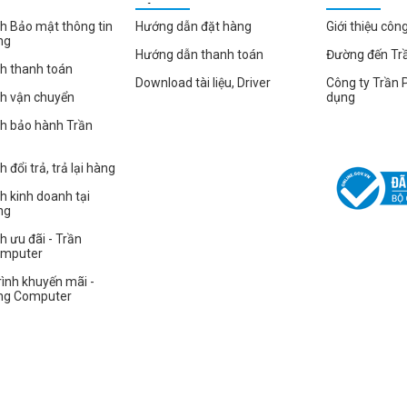
HÀNG
h Bảo mật thông tin
Hướng dẫn đặt hàng
Giới thiệu côn
ng
Hướng dẫn thanh toán
Đường đến Tr
h thanh toán
Download tài liệu, Driver
Công ty Trần 
ch vận chuyển
dụng
ch bảo hành Trần
 đổi trả, trả lại hàng
h kinh doanh tại
ng
h ưu đãi - Trần
omputer
ình khuyến mãi -
ng Computer