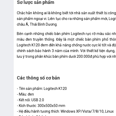
Sơ lược sản phẩm
Chắc hẳn không ai là không biết tới nhà sản xuất thiết bị cô
sản phẩm ngoại vi. Liên tục cho ra những sản phẩm mới, Logit
châu Á, Thái Bình Dương.
Bên cạnh những chiếc bàn phím Logitech rực rỡ màu sắc nh
màu đen truyền thống. Đây là một chiếc bàn phím phổ thô
Logitech K120 đem đến khả năng chống nước cực kì tốt và độ b
chính sách bảo hành 3 năm của mình. Với thiết kế tiện dụng
lưu ý trong phân khúc bàn phím dưới 200.000đ phù hợp với nh
Các thông số cơ bản
- Tên sản phẩm: Logitech K120
- Màu: đen
- Kết nối: USB 2.0
- Kích thước: 300x500x50 mm
- Hệ điều hành tương thích: Windows XP/Vista/7/8/10, Linux