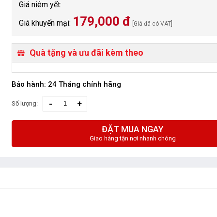
Giá niêm yết:
179,000 đ
Giá khuyến mại:
[Giá đã có VAT]
Quà tặng và ưu đãi kèm theo
Bảo hành: 24 Tháng chính hãng
-
+
Số lượng:
ĐẶT MUA NGAY
Giao hàng tận nơi nhanh chóng