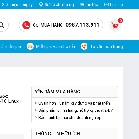
Giới thiệu công ty
Sơ đồ chỉ đường
Tin tức
Liên hệ
0
0987.113.911
GỌI MUA HÀNG :
trả miễn phí
Miễn phí vận chuyển
Tư vấn bán hàng
YÊN TÂM MUA HÀNG
hước:
10, Linux -
Uy tín hơn 15 năm xây dựng và phát triển
Sản phẩm chính hãng, hỗ trợ kỹ thuật 24/7
Bảo hành tận nơi cho doanh nghiệp
THÔNG TIN HỮU ÍCH