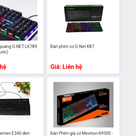
là
 quang G-NET LK789
Bàn phím cơ G-Net K87
kế
ước)
ến
ng
 hệ
Giá: Liên hệ
ản
wmen E340 đen
Bàn Phím giả cơ Meetion K9300 -