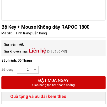
Bộ Key + Mouse Không dây RAPOO 1800
Mã SP:
Tình trạng: Sẵn hàng
Giá niêm yết:
Liên hệ
Giá khuyến mại:
[Giá đã có VAT]
Bảo hành: 06 Tháng
-
+
Số lượng:
ĐẶT MUA NGAY
Giao hàng tận nơi nhanh chóng
Quà tặng và ưu đãi kèm theo