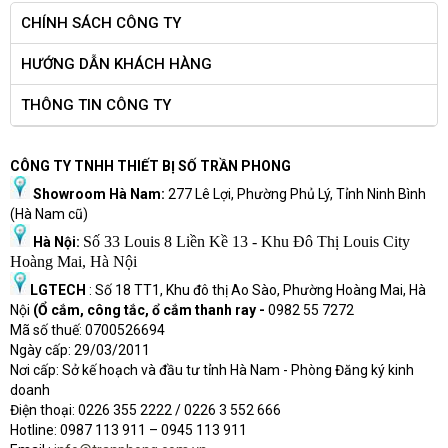
CHÍNH SÁCH CÔNG TY
HƯỚNG DẪN KHÁCH HÀNG
THÔNG TIN CÔNG TY
CÔNG TY TNHH THIẾT BỊ SỐ TRẦN PHONG
Showroom Hà Nam:
277 Lê Lợi, Phường Phủ Lý, Tỉnh Ninh Bình
(Hà Nam cũ)
Số 33 Louis 8 Liền Kề 13 - Khu Đô Thị Louis City
Hà Nội:
Hoàng Mai, Hà Nội
LGTECH
: Số 18 TT1, Khu đô thị Ao Sào, Phường Hoàng Mai, Hà
Nội
(Ổ cắm, công tắc, ổ cắm thanh ray -
0982 55 7272
Mã số thuế: 0700526694
Ngày cấp: 29/03/2011
Nơi cấp: Sở kế hoạch và đầu tư tỉnh Hà Nam - Phòng Đăng ký kinh
doanh
Điện thoại: 0226 355 2222 / 0226 3 552 666
Hot
l
ine: 0987 113 911
– 0945 113 911