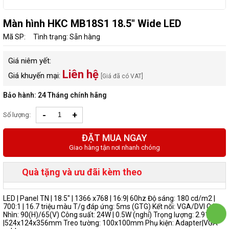
Màn hình HKC MB18S1 18.5" Wide LED
Mã SP:
Tình trạng: Sẵn hàng
Giá niêm yết:
Liên hệ
Giá khuyến mại:
[Giá đã có VAT]
Bảo hành: 24 Tháng chính hãng
-
+
Số lượng:
ĐẶT MUA NGAY
Giao hàng tận nơi nhanh chóng
Quà tặng và ưu đãi kèm theo
LED | Panel TN | 18.5" | 1366 x768 | 16:9| 60hz Độ sáng: 180 cd/m2 |
700:1 | 16.7 triệu màu T/g đáp ứng: 5ms (GTG) Kết nối: VGA/DVI Góc
Nhìn: 90(H)/65(V) Công suất: 24W | 0.5W (nghỉ) Trọng lượng: 2.91kg
|524x124x356mm Treo tường: 100x100mm Phụ kiện: Adapter|VGA