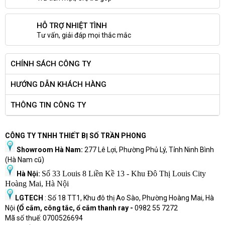
HỖ TRỢ NHIỆT TÌNH
Tư vấn, giải đáp mọi thắc mắc
CHÍNH SÁCH CÔNG TY
HƯỚNG DẪN KHÁCH HÀNG
THÔNG TIN CÔNG TY
CÔNG TY TNHH THIẾT BỊ SỐ TRẦN PHONG
Showroom Hà Nam:
277 Lê Lợi, Phường Phủ Lý, Tỉnh Ninh Bình
(Hà Nam cũ)
Số 33 Louis 8 Liền Kề 13 - Khu Đô Thị Louis City
Hà Nội:
Hoàng Mai, Hà Nội
LGTECH
: Số 18 TT1, Khu đô thị Ao Sào, Phường Hoàng Mai, Hà
Nội
(Ổ cắm, công tắc, ổ cắm thanh ray -
0982 55 7272
Mã số thuế: 0700526694