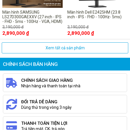
Màn hình SAMSUNG
Màn hình Dell E2425HM (23.8
LS27D300GAEXXV (27 inch - IPS
inch - IPS - FHD - 100Hz- 5ms)
- FHD - 5ms - 100Hz - VGA, HDMI)
3,190,000 đ
3,190,000 đ
2,890,000 ₫
2,890,000 ₫
Xem tất cả sản phẩm
CHÍNH SÁCH BÁN HÀNG
CHÍNH SÁCH GIAO HÀNG
Nhận hàng và thanh toán tại nhà
ĐỔI TRẢ DỄ DÀNG
Dùng thử trong vòng 3 ngày
THANH TOÁN TIỆN LỢI
Trả tiền mặt, CK, trả góp