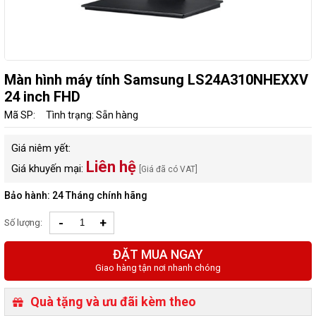
Màn hình máy tính Samsung LS24A310NHEXXV
24 inch FHD
Mã SP:
Tình trạng: Sẵn hàng
Giá niêm yết:
Liên hệ
Giá khuyến mại:
[Giá đã có VAT]
Bảo hành: 24 Tháng chính hãng
-
+
Số lượng:
ĐẶT MUA NGAY
Giao hàng tận nơi nhanh chóng
Quà tặng và ưu đãi kèm theo