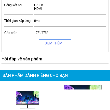
Cổng kết nối
D-Sub
HDMI
Thời gian đáp ứng
9ms
Góc nhìn
178°/178°
XEM THÊM
Flicker Free
Tính năng
Eye Saver Mode
Hỏi đáp về sản phẩm
Mức tiêu thụ nguồn (Tối đa): 25W
Điện năng tiêu thụ
Mức tiêu thụ nguồn (DPMS): Less than 0.3 W
Mức tiêu thụ nguồn (Chế độ Tắt):Less than 0.3 W
SẢN PHẨM DÀNH RIÊNG CHO BẠN
565.3 x 335.0 x 53.7 mm (Không chân đế)
Kích thước
565.3 x 430.0 x 180.8 mm (Gồm chân đế)
-13%
-9%
2.4 kg (Không chân đế)
Cân nặng
2.8 kg (Gồm chân đế)