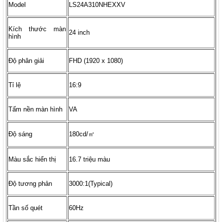
Model
LS24A310NHEXXV
Kích thước màn
24 inch
hình
Độ phân giải
FHD (1920 x 1080)
Tỉ lệ
16:9
Tấm nền màn hình
VA
Độ sáng
180cd/㎡
Màu sắc hiển thị
16.7 triệu màu
Độ tương phản
3000:1(Typical)
Tần số quét
60Hz