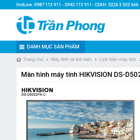
HotLine: 0987 113 911 - 0945 113 911- CSKH: 0226 3 552 666
DANH MỤC SẢN PHẨM
Trang chủ
Máy tính và linh kiện
Linh kiện máy tính
Màn hình máy tính HIKVISION DS-D5022