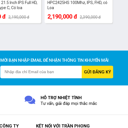
1.5 Inch IPS Full HD,
HPC2425HS 100Mhz, IPS, FHD, có
ype C, Có loa
Loa
0 đ
2,190,000 đ
2,190,000 đ
2,390,000 đ
MỜI BẠN NHẬP EMAIL ĐỂ NHẬN THÔNG TIN KHUYẾN MÃI
HỖ TRỢ NHIỆT TÌNH
Tư vấn, giải đáp mọi thắc mắc
 CÔNG TY
KẾT NỐI VỚI TRẦN PHONG