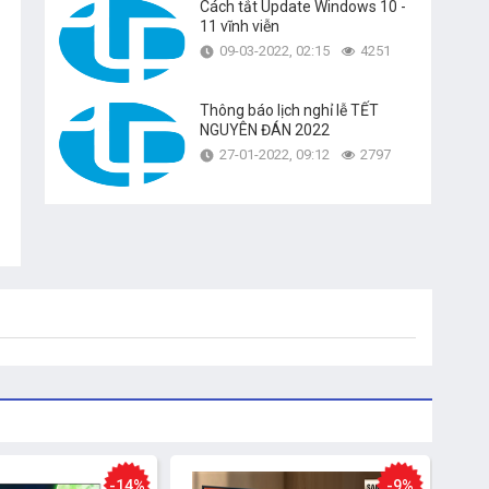
Cách tắt Update Windows 10 -
11 vĩnh viễn
09-03-2022, 02:15
4251
Thông báo lịch nghỉ lễ TẾT
NGUYÊN ĐÁN 2022
27-01-2022, 09:12
2797
-14%
-9%