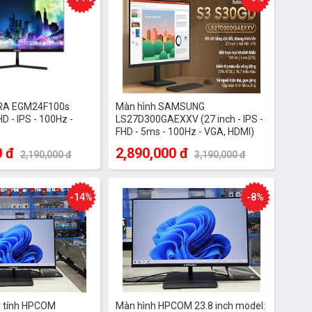
DRA EGM24F100s
Màn hình SAMSUNG
HD - IPS - 100Hz -
LS27D300GAEXXV (27 inch - IPS -
FHD - 5ms - 100Hz - VGA, HDMI)
0 đ
2,890,000 đ
2,190,000 đ
3,190,000 đ
-14%
-8%
y tính HPCOM
Màn hình HPCOM 23.8 inch model: