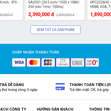
inch - IPS -
GA2501 (24.5 inch/ 1920 x 1080/
HPC2226HS - 2
250 nits/ 1ms/ 100Hz)
HDMI, VGA, T
2,390,000 đ
1,890,00
90,000 đ
2,890,000 đ
XEM TẤT CẢ SẢN PHẨM
CHẤP NHẬN THANH TOÁN
 TRẢ DỄ DÀNG
THANH TOÁN TIỆN LỢI
 thử trong vòng 3 ngày
Trả tiền mặt, CK, trả góp
SÁCH CÔNG TY
HƯỚNG DẪN KHÁCH
THÔNG TIN