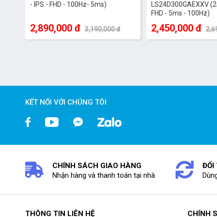
- IPS - FHD - 100Hz- 5ms)
LS24D300GAEXXV (24 
FHD - 5ms - 100Hz)
2,890,000 đ
2,450,000 đ
3,190,000 đ
2,6
KẾT NỐI VỚI CHÚNG TÔI
CHÍNH SÁCH GIAO HÀNG
ĐỔI
Nhận hàng và thanh toán tại nhà
Dùng
THÔNG TIN LIÊN HỆ
CHÍNH 