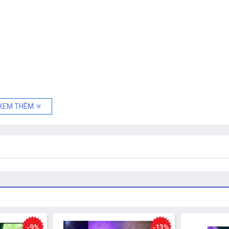
XEM THÊM
n × 1
-9%
-13%