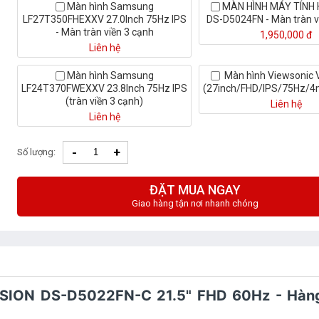
Màn hình Samsung
MÀN HÌNH MÁY TÍNH 
LF27T350FHEXXV 27.0Inch 75Hz IPS
DS-D5024FN - Màn tràn vi
- Màn tràn viền 3 cạnh
1,950,000 đ
Liên hệ
Màn hình Samsung
Màn hình Viewsonic
LF24T370FWEXXV 23.8Inch 75Hz IPS
(27inch/FHD/IPS/75Hz/4
(tràn viền 3 cạnh)
Liên hệ
Liên hệ
-
+
Số lượng:
ĐẶT MUA NGAY
Giao hàng tận nơi nhanh chóng
VISION DS-D5022FN-C 21.5" FHD 60Hz - Hàn