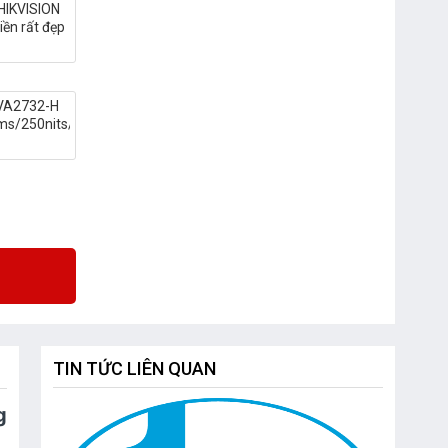
HIKVISION
ền rất đẹp
 VA2732-H
ms/250nits/HDMI+VGA)
TIN TỨC LIÊN QUAN
g