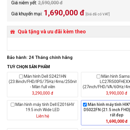
Giá niêm yết:
2,590,000 đ
1,690,000 đ
Giá khuyến mại:
[Giá đã có VAT]
Quà tặng và ưu đãi kèm theo
Bảo hành: 24 Tháng chính hãng
TUỲ CHỌN SẢN PHẨM
Màn hình Dell S2421HN
Màn hình Sams
(23.8inch/FHD/IPS/75Hz/4ms/250nits/HDMI+Audio)
LC27R500FHEX
- Màn full viền
(27inch/FHD/VA/60Hz/4
3,290,000 đ
3,990,000 đ
Màn hình máy tính Dell E2016HV
Màn hình máy tính HIK
19.5 inch Wide LED
D5022FN (21.5 inch FHD) 
rất đẹp
Liên hệ
1,690,000 đ