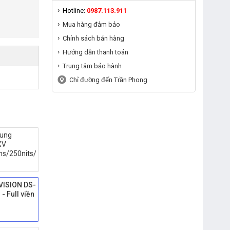
Hotline:
0987.113.911
Mua hàng đảm bảo
Chính sách bán hàng
Hướng dẫn thanh toán
Trung tâm bảo hành
Chỉ đường đến Trần Phong
ung
XV
ms/250nits/HDMI+Dsub+Audio/Cong)
VISION DS-
- Full viền