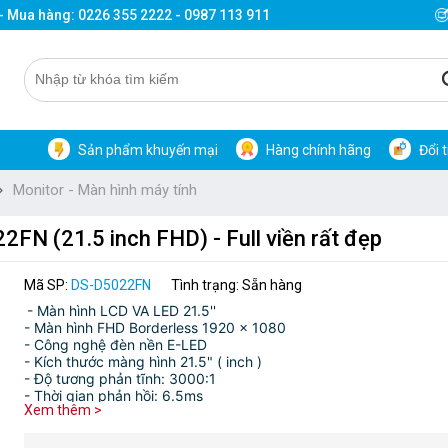
 - Mua hàng: 0226 355 2222 - 0987 113 911
Sản phẩm khuyến mại
Hàng chính hãng
Đổi 
Monitor - Màn hình máy tính
FN (21.5 inch FHD) - Full viền rất đẹp
Mã SP:
DS-D5022FN
Tình trạng: Sẵn hàng
- Màn hình LCD VA LED 21.5''
- Màn hình FHD Borderless 1920 x 1080
- Công nghệ đèn nền E-LED
- Kích thước màng hình 21.5" ( inch )
- Độ tương phản tĩnh: 3000:1
- Thời gian phản hồi: 6.5ms
Xem thêm >