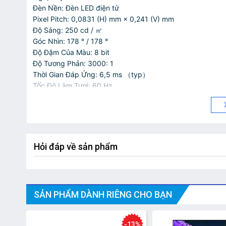
Đèn Nền: Đèn LED điện tử
Pixel Pitch: 0,0831 (H) mm × 0,241 (V) mm
Độ Sáng: 250 cd / ㎡
Góc Nhìn: 178 ° / 178 °
Độ Đậm Của Màu: 8 bit
Độ Tương Phản: 3000: 1
Thời Gian Đáp Ứng: 6,5 ms （typ）
Tốc Độ Làm Tươi: 60 Hz
Sương Mù: 25%
Độ Tin Cậy: 7 × 16 H
Gam Màu: 72%
Giao Diện
Hỏi đáp về sản phẩm
Đầu Vào Video & Âm Thanh: HDMI 1.4 × 1, VGA × 1, Audio I
Sức Mạnh
Nguồn Cấp: 100-240 VAC, 50/60 Hz
Sự Tiêu Thụ Năng Lượng: ≤ 22 W
SẢN PHẨM DÀNH RIÊNG CHO BẠN
Tiêu Thụ Ở Chế Độ Chờ: ≤ 0,5 W
Môi Trường Làm Việc
-13%