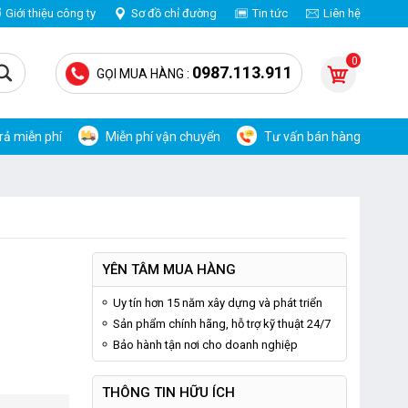
Giới thiệu công ty
Sơ đồ chỉ đường
Tin tức
Liên hệ
0
0987.113.911
GỌI MUA HÀNG :
trả miễn phí
Miễn phí vận chuyển
Tư vấn bán hàng
YÊN TÂM MUA HÀNG
Uy tín hơn 15 năm xây dựng và phát triển
Sản phẩm chính hãng, hỗ trợ kỹ thuật 24/7
Bảo hành tận nơi cho doanh nghiệp
THÔNG TIN HỮU ÍCH