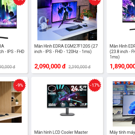
RA
Màn Hình EDRA EGM27F120S (27
Màn Hình E
h - IPS - FHD
inch - IPS - FHD - 120Hz - 1ms)
(23.8 inch - F
1ms)
2,090,000 đ
1,890,00
90,000 đ
2,390,000 đ
-9%
-17%
Màn hình LCD Cooler Master
Máy tính má