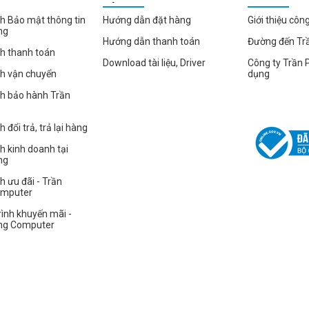
HÀNG
h Bảo mật thông tin
Hướng dẫn đặt hàng
Giới thiệu côn
ng
Hướng dẫn thanh toán
Đường đến Tr
h thanh toán
Download tài liệu, Driver
Công ty Trần 
ch vận chuyển
dụng
ch bảo hành Trần
 đổi trả, trả lại hàng
h kinh doanh tại
ng
h ưu đãi - Trần
omputer
ình khuyến mãi -
ng Computer