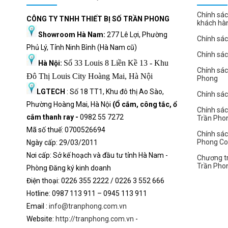
Chính sác
CÔNG TY TNHH THIẾT BỊ SỐ TRẦN PHONG
khách hà
Showroom Hà Nam:
277 Lê Lợi, Phường
Chính sác
Phủ Lý, Tỉnh Ninh Bình (Hà Nam cũ)
Chính sá
Số 33 Louis 8 Liền Kề 13 - Khu
Hà Nội:
Chính sá
Đô Thị Louis City Hoàng Mai, Hà Nội
Phong
LGTECH
: Số 18 TT1, Khu đô thị Ao Sào,
Chính sách
Phường Hoàng Mai, Hà Nội
(Ổ cắm, công tắc, ổ
Chính sác
cắm thanh ray -
0982 55 7272
Trần Pho
Mã số thuế: 0700526694
Chính sác
Phong C
Ngày cấp: 29/03/2011
Nơi cấp: Sở kế hoạch và đầu tư tỉnh Hà Nam -
Chương tr
Trần Pho
Phòng Đăng ký kinh doanh
Điện thoại: 0226 355 2222 / 0226 3 552 666
Hot
l
ine: 0987 113 911
– 0945 113 911
Email :
info@tranphong.com.vn
Website:
http://tranphong.com.vn
-