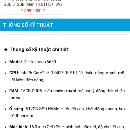
SSD 512GB, Màn 14.0 FHD+, Win
11, Vỏ Nhôm, Bạc Xanh
22,990,000 đ
THÔNG SỐ KỸ THUẬT
🔹 Thông số kỹ thuật chi tiết:
Model:
Dell Inspiron 5630
CPU:
Intel® Core™ i5-1340P (thế hệ 13, hiệu năng mạnh mẽ,
tiết kiệm điện năng)
RAM:
16GB DDR5 – đa nhiệm mượt mà, xử lý đồng thời nhiều
tác vụ
Ổ cứng:
512GB SSD NVMe – tốc độ cao, khởi động nhanh, lưu
trữ thoải mái
Màn hình:
16.0 inch QHD 2K – hình ảnh sắc nét, độ chi tiết cao,