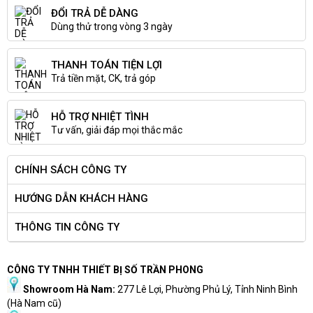
Bàn phím của Dell Inspiron 5630 có thiết kế khá đơn giản
ĐỔI TRẢ DỄ DÀNG
và chắc chắn. Bàn phím có kích thước chuẩn và cách bố trí
Dùng thử trong vòng 3 ngày
các phím cũng khá thông minh, giúp người dùng dễ dàng
sử dụng và không gặp khó khăn khi đánh máy.
THANH TOÁN TIỆN LỢI
Trả tiền mặt, CK, trả góp
HỖ TRỢ NHIỆT TÌNH
Tư vấn, giải đáp mọi thắc mắc
CHÍNH SÁCH CÔNG TY
HƯỚNG DẪN KHÁCH HÀNG
THÔNG TIN CÔNG TY
CÔNG TY TNHH THIẾT BỊ SỐ TRẦN PHONG
Showroom Hà Nam:
277 Lê Lợi, Phường Phủ Lý, Tỉnh Ninh Bình
(Hà Nam cũ)