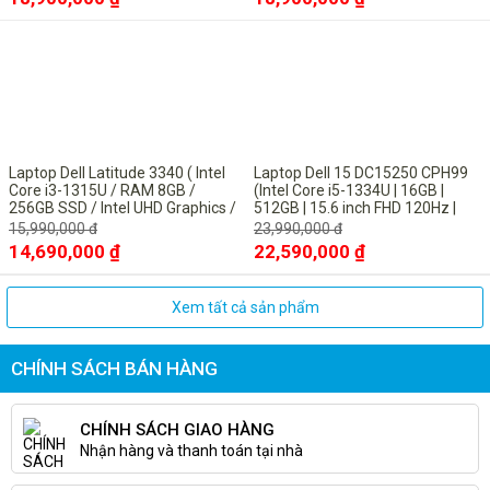
dịu mắt giúp người dùng sử dụng máy nhiều tiếng mà
không lo tới các hiện tượng mỏi mắt.
-8%
-6%
Laptop Dell Latitude 3340 ( Intel
Laptop Dell 15 DC15250 CPH99
Core i3-1315U / RAM 8GB /
(Intel Core i5-1334U | 16GB |
256GB SSD / Intel UHD Graphics /
512GB | 15.6 inch FHD 120Hz |
13.3inch FHD / Win11 Pro/ Titan
Win 11 | Microsoft Office Home
15,990,000 đ
23,990,000 đ
Gray
2024 + Microsoft 365 basic bản
14,690,000 ₫
22,590,000 ₫
quyền vĩnh viễn| Bạc)
Xem tất cả sản phẩm
CHÍNH SÁCH BÁN HÀNG
CHÍNH SÁCH GIAO HÀNG
Bàn phím và touchpad
Nhận hàng và thanh toán tại nhà