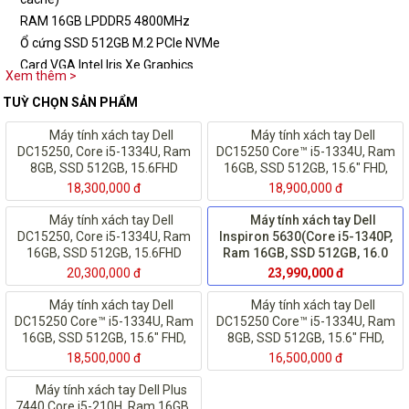
RAM 16GB LPDDR5 4800MHz
Ổ cứng SSD 512GB M.2 PCIe NVMe
Card VGA Intel Iris Xe Graphics
Xem thêm >
Màn hình 16'' QHD 2K
TUỲ CHỌN SẢN PHẨM
Webcam : HD camera
Máy tính xách tay Dell
Máy tính xách tay Dell
DC15250, Core i5-1334U, Ram
DC15250 Core™ i5-1334U, Ram
8GB, SSD 512GB, 15.6FHD
16GB, SSD 512GB, 15.6" FHD,
120Hz, Win 11, Bạc
Windows 11, Black, Cảm ứng
18,300,000 đ
18,900,000 đ
Máy tính xách tay Dell
Máy tính xách tay Dell
DC15250, Core i5-1334U, Ram
Inspiron 5630(Core i5-1340P,
16GB, SSD 512GB, 15.6FHD
Ram 16GB, SSD 512GB, 16.0
120Hz, Win 11, Bạc
inch QHD 2K, Win 11, Vỏ Nhôm,
20,300,000 đ
23,990,000 đ
Màu Bạc)
Máy tính xách tay Dell
Máy tính xách tay Dell
DC15250 Core™ i5-1334U, Ram
DC15250 Core™ i5-1334U, Ram
16GB, SSD 512GB, 15.6" FHD,
8GB, SSD 512GB, 15.6" FHD,
Windows 11, Black, Cảm ứng
Windows 11, Black, Cảm ứng
18,500,000 đ
16,500,000 đ
Máy tính xách tay Dell Plus
7440 Core i5-210H, Ram 16GB,