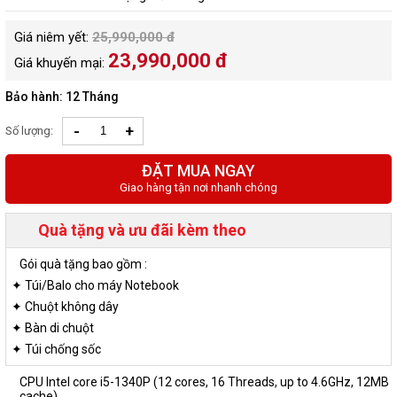
Giá niêm yết:
25,990,000 đ
23,990,000 đ
Giá khuyến mại:
Bảo hành: 12 Tháng
-
+
Số lượng:
ĐẶT MUA NGAY
Giao hàng tận nơi nhanh chóng
Quà tặng và ưu đãi kèm theo
Gói quà tặng bao gồm :
✦ Túi/Balo cho máy Notebook
✦ Chuột không dây
✦ Bàn di chuột
✦ Túi chống sốc
CPU Intel core i5-1340P (12 cores, 16 Threads, up to 4.6GHz, 12MB
cache)