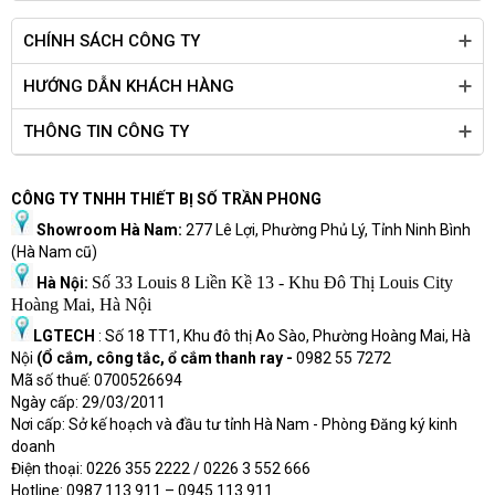
CHÍNH SÁCH CÔNG TY
HƯỚNG DẪN KHÁCH HÀNG
THÔNG TIN CÔNG TY
CÔNG TY TNHH THIẾT BỊ SỐ TRẦN PHONG
Showroom Hà Nam:
277 Lê Lợi, Phường Phủ Lý, Tỉnh Ninh Bình
(Hà Nam cũ)
Số 33 Louis 8 Liền Kề 13 - Khu Đô Thị Louis City
Hà Nội:
Hoàng Mai, Hà Nội
LGTECH
: Số 18 TT1, Khu đô thị Ao Sào, Phường Hoàng Mai, Hà
Nội
(Ổ cắm, công tắc, ổ cắm thanh ray -
0982 55 7272
Mã số thuế: 0700526694
Ngày cấp: 29/03/2011
Nơi cấp: Sở kế hoạch và đầu tư tỉnh Hà Nam - Phòng Đăng ký kinh
doanh
Điện thoại: 0226 355 2222 / 0226 3 552 666
Hot
l
ine: 0987 113 911
– 0945 113 911