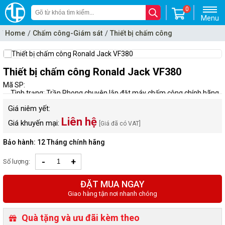
0
Menu
Home
Chấm công-Giám sát
Thiết bị chấm công
Thiết bị chấm công Ronald Jack VF380
Mã SP:
Tình trạng: Trần Phong chuyên lắp đặt máy chấm công chính hãng
Giá niêm yết:
Liên hệ
Giá khuyến mại:
[Giá đã có VAT]
Bảo hành: 12 Tháng chính hãng
-
+
Số lượng:
ĐẶT MUA NGAY
Giao hàng tận nơi nhanh chóng
Quà tặng và ưu đãi kèm theo