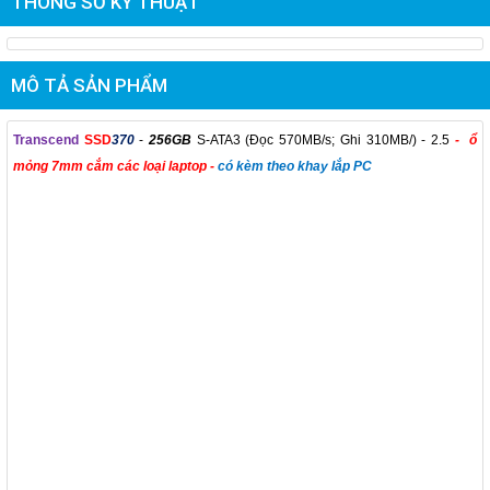
THÔNG SỐ KỸ THUẬT
MÔ TẢ SẢN PHẨM
Transcend
SSD
370
-
256GB
S-ATA3 (Đọc 570MB/s; Ghi 310MB/) - 2.5
-
ổ
mỏng 7mm cắm các loại laptop -
có kèm theo khay lắp PC