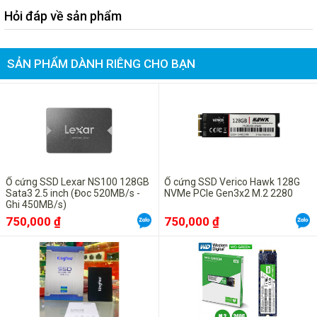
Hỏi đáp về sản phẩm
SẢN PHẨM DÀNH RIÊNG CHO BẠN
Ổ cứng SSD Lexar NS100 128GB
Ổ cứng SSD Verico Hawk 128G
Sata3 2.5 inch (Đoc 520MB/s -
NVMe PCIe Gen3x2 M.2 2280
Ghi 450MB/s)
750,000 ₫
750,000 ₫