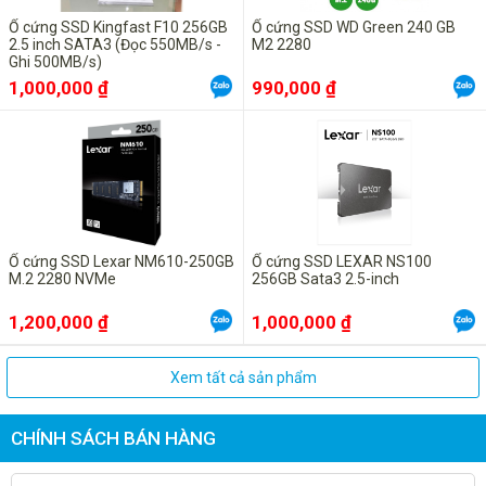
Ổ cứng SSD Kingfast F10 256GB
Ổ cứng SSD WD Green 240 GB
2.5 inch SATA3 (Đọc 550MB/s -
M2 2280
Ghi 500MB/s)
1,000,000 ₫
990,000 ₫
Ổ cứng SSD Lexar NM610-250GB
Ổ cứng SSD LEXAR NS100
M.2 2280 NVMe
256GB Sata3 2.5-inch
1,200,000 ₫
1,000,000 ₫
Xem tất cả sản phẩm
CHÍNH SÁCH BÁN HÀNG