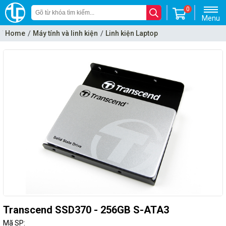
0
Menu
Home
Máy tính và linh kiện
Linh kiện Laptop
Ổ cứng thể rắn - SSD
Transcend SSD370 - 256GB S-ATA3
Mã SP: