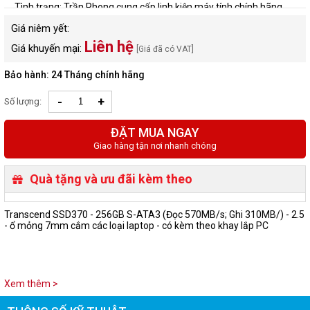
Tình trạng: Trần Phong cung cấp linh kiện máy tính chính hãng
Giá niêm yết:
Liên hệ
Giá khuyến mại:
[Giá đã có VAT]
Bảo hành: 24 Tháng chính hãng
-
+
Số lượng:
ĐẶT MUA NGAY
Giao hàng tận nơi nhanh chóng
Quà tặng và ưu đãi kèm theo
Transcend SSD370 - 256GB S-ATA3 (Đọc 570MB/s; Ghi 310MB/) - 2.5
- ổ mỏng 7mm cắm các loại laptop - có kèm theo khay lắp PC
Xem thêm >