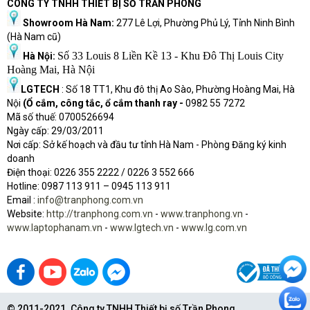
CÔNG TY TNHH THIẾT BỊ SỐ TRẦN PHONG
Showroom Hà Nam:
277 Lê Lợi, Phường Phủ Lý, Tỉnh Ninh Bình
(Hà Nam cũ)
Số 33 Louis 8 Liền Kề 13 - Khu Đô Thị Louis City
Hà Nội:
Hoàng Mai, Hà Nội
LGTECH
: Số 18 TT1, Khu đô thị Ao Sào, Phường Hoàng Mai, Hà
Nội
(Ổ cắm, công tắc, ổ cắm thanh ray -
0982 55 7272
Mã số thuế: 0700526694
Ngày cấp: 29/03/2011
Nơi cấp: Sở kế hoạch và đầu tư tỉnh Hà Nam - Phòng Đăng ký kinh
doanh
Điện thoại: 0226 355 2222 / 0226 3 552 666
Hot
l
ine: 0987 113 911
– 0945 113 911
Email :
info@tranphong.com.vn
Website:
http://tranphong.com.vn
-
www.tranphong.vn
-
www.laptophanam.vn
-
www.lgtech.vn
-
www.lg.com.vn
© 2011-2021. Công ty TNHH Thiết bị số Trần Phong