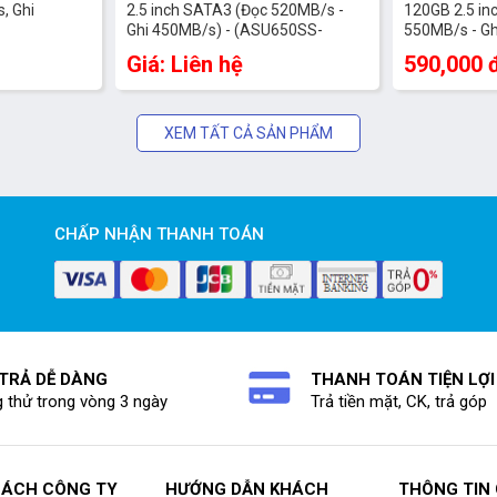
, Ghi
2.5 inch SATA3 (Đọc 520MB/s -
120GB 2.5 in
Ghi 450MB/s) - (ASU650SS-
550MB/s - G
240GT-R)
Giá: Liên hệ
590,000 
XEM TẤT CẢ SẢN PHẨM
CHẤP NHẬN THANH TOÁN
 TRẢ DỄ DÀNG
THANH TOÁN TIỆN LỢI
 thử trong vòng 3 ngày
Trả tiền mặt, CK, trả góp
SÁCH CÔNG TY
HƯỚNG DẪN KHÁCH
THÔNG TIN