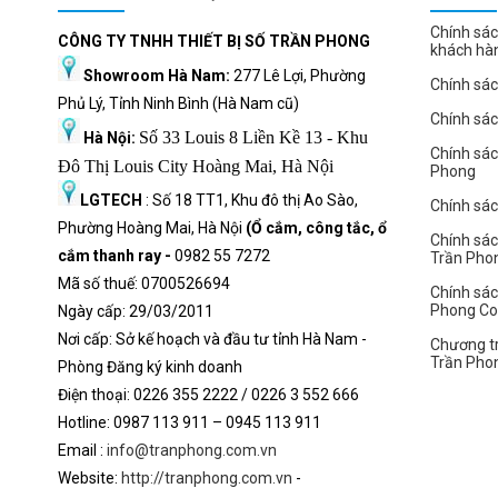
Chính sác
CÔNG TY TNHH THIẾT BỊ SỐ TRẦN PHONG
khách hà
Showroom Hà Nam:
277 Lê Lợi, Phường
Chính sác
Phủ Lý, Tỉnh Ninh Bình (Hà Nam cũ)
Chính sá
Số 33 Louis 8 Liền Kề 13 - Khu
Hà Nội:
Chính sá
Đô Thị Louis City Hoàng Mai, Hà Nội
Phong
LGTECH
: Số 18 TT1, Khu đô thị Ao Sào,
Chính sách
Phường Hoàng Mai, Hà Nội
(Ổ cắm, công tắc, ổ
Chính sác
cắm thanh ray -
0982 55 7272
Trần Pho
Mã số thuế: 0700526694
Chính sác
Phong C
Ngày cấp: 29/03/2011
Nơi cấp: Sở kế hoạch và đầu tư tỉnh Hà Nam -
Chương tr
Trần Pho
Phòng Đăng ký kinh doanh
Điện thoại: 0226 355 2222 / 0226 3 552 666
Hot
l
ine: 0987 113 911
– 0945 113 911
Email :
info@tranphong.com.vn
Website:
http://tranphong.com.vn
-