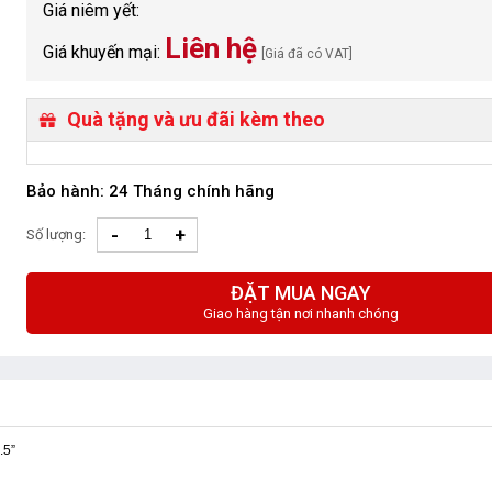
Giá niêm yết:
Liên hệ
Giá khuyến mại:
[Giá đã có VAT]
Quà tặng và ưu đãi kèm theo
Bảo hành: 24 Tháng chính hãng
-
+
Số lượng:
ĐẶT MUA NGAY
Giao hàng tận nơi nhanh chóng
.5”