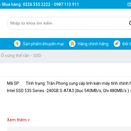
 - Mua hàng: 0226 355 2222 - 0987 113 911
Sản phẩm khuyến mại
Hàng chính hãng
Đổi 
Ổ cứng thể rắn - SSD
Mã SP:
Tình trạng: Trần Phong cung cấp linh kiện máy tính chính
Intel SSD 535 Series -240GB S-ATA3 (Đọc 540MB/s; Ghi 480MB/s ) -
Xem thêm >