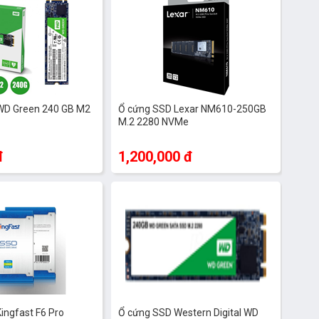
WD Green 240 GB M2
Ổ cứng SSD Lexar NM610-250GB
M.2 2280 NVMe
đ
1,200,000 đ
ingfast F6 Pro
Ổ cứng SSD Western Digital WD