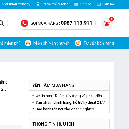
Giới thiệu công ty
Sơ đồ chỉ đường
Tin tức
Liên hệ
0
0987.113.911
GỌI MUA HÀNG :
trả miễn phí
Miễn phí vận chuyển
Tư vấn bán hàng
 hãng
YÊN TÂM MUA HÀNG
 2.5”
Uy tín hơn 15 năm xây dựng và phát triển
Sản phẩm chính hãng, hỗ trợ kỹ thuật 24/7
Bảo hành tận nơi cho doanh nghiệp
THÔNG TIN HỮU ÍCH