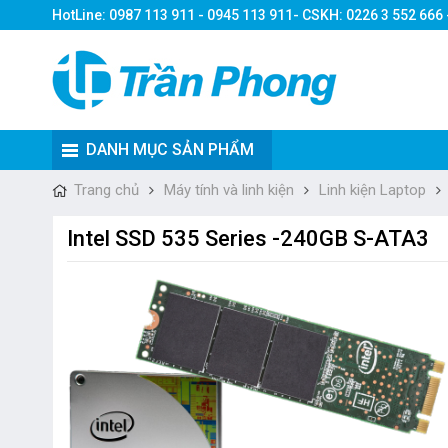
HotLine: 0987 113 911 - 0945 113 911- CSKH: 0226 3 552 666
DANH MỤC SẢN PHẨM
Trang chủ
Máy tính và linh kiện
Linh kiện Laptop
Intel SSD 535 Series -240GB S-ATA3