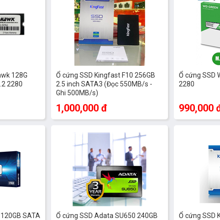
awk 128G
Ổ cứng SSD Kingfast F10 256GB
Ổ cứng SSD 
.2 2280
2.5 inch SATA3 (Đọc 550MB/s -
2280
Ghi 500MB/s)
1,000,000 đ
990,000 
e 120GB SATA
Ổ cứng SSD Adata SU650 240GB
Ổ cứng SSD K