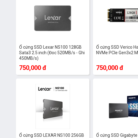
Ổ cứng SSD Lexar NS100 128GB
Ổ cứng SSD Verico H
Sata3 2.5 inch (Đoc 520MB/s - Ghi
NVMe PCIe Gen3x2 M
450MB/s)
750,000 đ
750,000 đ
Ổ cứng SSD LEXAR NS100 256GB
Ổ cứng SSD Gigabyt