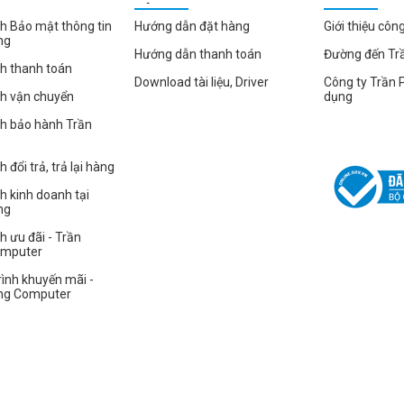
HÀNG
h Bảo mật thông tin
Hướng dẫn đặt hàng
Giới thiệu côn
ng
Hướng dẫn thanh toán
Đường đến Tr
h thanh toán
Download tài liệu, Driver
Công ty Trần 
ch vận chuyển
dụng
ch bảo hành Trần
 đổi trả, trả lại hàng
h kinh doanh tại
ng
h ưu đãi - Trần
omputer
ình khuyến mãi -
ng Computer