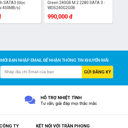
ch SATA3 (Đọc
Green 240GB M.2 2280 SATA 3 -
hi 450MB/s)
WDS240G2G0B
đ
990,000 đ
MỜI BẠN NHẬP EMAIL ĐỂ NHẬN THÔNG TIN KHUYẾN MÃI
HỖ TRỢ NHIỆT TÌNH
Tư vấn, giải đáp mọi thắc mắc
 CÔNG TY
KẾT NỐI VỚI TRẦN PHONG