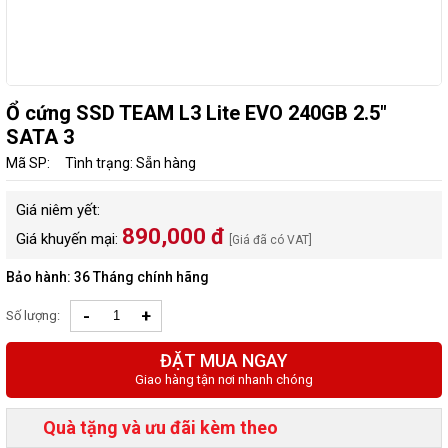
Ổ cứng SSD TEAM L3 Lite EVO 240GB 2.5"
SATA 3
Mã SP:
Tình trạng: Sẵn hàng
Giá niêm yết:
890,000 đ
Giá khuyến mại:
[Giá đã có VAT]
Bảo hành: 36 Tháng chính hãng
-
+
Số lượng:
ĐẶT MUA NGAY
Giao hàng tận nơi nhanh chóng
Quà tặng và ưu đãi kèm theo