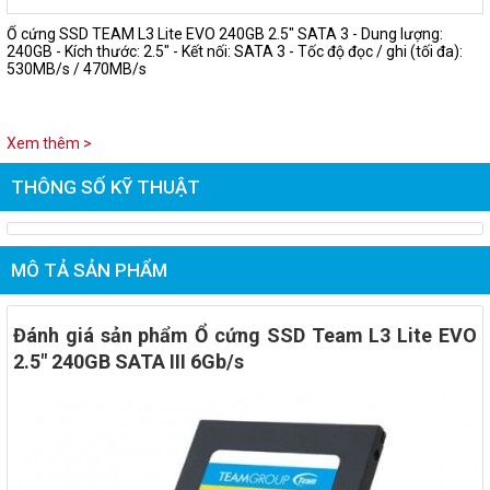
Ổ cứng SSD TEAM L3 Lite EVO 240GB 2.5" SATA 3 - Dung lượng:
240GB - Kích thước: 2.5" - Kết nối: SATA 3 - Tốc độ đọc / ghi (tối đa):
530MB/s / 470MB/s
Xem thêm >
THÔNG SỐ KỸ THUẬT
MÔ TẢ SẢN PHẨM
Đánh giá sản phẩm Ổ cứng SSD Team L3 Lite EVO
2.5" 240GB SATA III 6Gb/s