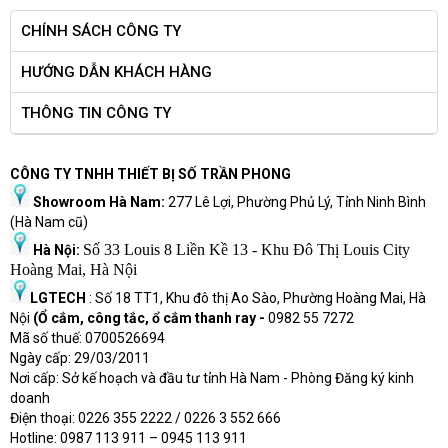
nhà sản xuất Team Group đã được kiểm chứng và có thời gian lên
CHÍNH SÁCH CÔNG TY
tới 1,500,000 giờ cho thấy sự bền bỉ của sản phẩm cực cao.
HƯỚNG DẪN KHÁCH HÀNG
THÔNG TIN CÔNG TY
CÔNG TY TNHH THIẾT BỊ SỐ TRẦN PHONG
Showroom Hà Nam:
277 Lê Lợi, Phường Phủ Lý, Tỉnh Ninh Bình
(Hà Nam cũ)
Số 33 Louis 8 Liền Kề 13 - Khu Đô Thị Louis City
Hà Nội:
Hoàng Mai, Hà Nội
LGTECH
: Số 18 TT1, Khu đô thị Ao Sào, Phường Hoàng Mai, Hà
Nội
(Ổ cắm, công tắc, ổ cắm thanh ray -
0982 55 7272
Mã số thuế: 0700526694
Ngày cấp: 29/03/2011
Nơi cấp: Sở kế hoạch và đầu tư tỉnh Hà Nam - Phòng Đăng ký kinh
doanh
Điện thoại: 0226 355 2222 / 0226 3 552 666
Hot
l
ine: 0987 113 911
– 0945 113 911