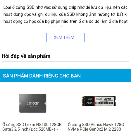
Loại ổ cứng SSD nhờ việc sử dụng chip nhớ để lưu dữ liệu, nên các
hoạt động đọc và ghi dữ liệu của SSD không ảnh hưởng tới bất kì
hoạt động cơ học của bộ phận nào trên ổ đĩa do đó làm ổ đĩa hoạt
động yên tĩnh hơn so với
HDD
, gần như không gây ra tiếng ồn, không
có độ trễ cơ học nên mang lại tốc độ truy cập cao hơn. Cùng với
XEM THÊM
những ưu điểm về âm thanh vận hành
ổ cứng SSD
còn có khả năng
giúp bạn khởi động hệ điều hành và đọc ghi file nhanh hơn rất nhiều
Hỏi đáp về sản phẩm
so với HDD
Ổ cứng SSD còn tiêu tốn ít điện năng hơn ổ HDD và có thể hoạt động
trong môi trường điện áp thấp hơn vì không sử dụng đầu đọc cơ học
SẢN PHẨM DÀNH RIÊNG CHO BẠN
giống như ổ HDD để truy cập vào dữ liệu. Kích thước nhỏ hơn, gọn
hơn ( ổ SSD thường là 2,5” ; ổ HDD thường là 3,5” ).
CHI TIẾT THÊM
Dung lượng lưu trữ:
240 GB
Giao diện kết nối:
Sata III 6Gbit/s
Ổ cứng SSD Lexar NS100 128GB
Ổ cứng SSD Verico Hawk 128G
Sata3 2.5 inch (Đoc 520MB/s -
NVMe PCIe Gen3x2 M.2 2280