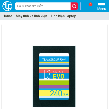
0
Menu
Home
Máy tính và linh kiện
Linh kiện Laptop
Ổ cứng thể rắn - SSD