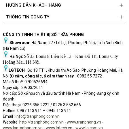
HƯỚNG DẪN KHÁCH HÀNG
THÔNG TIN CÔNG TY
CÔNG TY TNHH THIẾT BỊ SỐ TRẦN PHONG
Showroom Hà Nam:
277 Lê Lợi, Phường Phủ Lý, Tỉnh Ninh Bình
(Hà Nam cũ)
Số 33 Louis 8 Liền Kề 13 - Khu Đô Thị Louis City
Hà Nội:
Hoàng Mai, Hà Nội
LGTECH
: Số 18 TT1, Khu đô thị Ao Sào, Phường Hoàng Mai, Hà
Nội
(Ổ cắm, công tắc, ổ cắm thanh ray -
0982 55 7272
Mã số thuế: 0700526694
Ngày cấp: 29/03/2011
Nơi cấp: Sở kế hoạch và đầu tư tỉnh Hà Nam - Phòng Đăng ký kinh
doanh
Điện thoại: 0226 355 2222 / 0226 3 552 666
Hot
l
ine: 0987 113 911
– 0945 113 911
Email :
info@tranphong.com.vn
Website:
http://tranphong.com.vn
-
www.tranphong.vn
-
www.laptophanam.vn
-
www.lgtech.vn
-
www.lg.com.vn