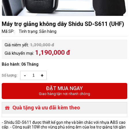
Máy trợ giảng không dây Shidu SD-S611 (UHF)
Mã SP:
Tình trạng: Sẵn hàng
Giá niêm yết:
1,390,000 đ
1,190,000 đ
Giá khuyến mại:
Bảo hành: 06 Tháng
-
+
Số lượng:
ĐẶT MUA NGAY
Giao hàng tận nơi nhanh chóng
Quà tặng và ưu đãi kèm theo
- Shidu SD-S611 được thiết kế gọn nhẹ và bền chắc với nhựa ABS cao
cấp. - Công suất 10W cho vùng phủ sóng âm của loa trợ giảng tới gần