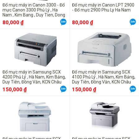
Đổ mực máy in Canon 1120
Đổ mực máy in Canon 3300 - Đổ
Đổ mực máy in Canon LPT 2900
Đổ mực máy in Canon MF 4350D
mực Canon 3300 Phủ Lý , Ha
- Đổ mực 2900 Phu Ly Ha Nam
Nam , Kim Bang , Duy Tien, Dong
Van, Binh Luc Ly Nhan
80,000 ₫
80,000 ₫
Đổ mực máy in Samsung SCX
Đổ mực máy in Samsung SCX
4200 Phủ Lý , Hà Nam, Kim Bảng,
4100 Phủ Lý , Hà Nam, Kim Bảng,
Duy Tiên, Đồng Văn, KCN Châu
Duy Tiên, Đồng Văn, KCN Châu
Sơn, Bình Lục , Lý Nhân
Sơn, Bình Lục , Lý Nhân
150,000 ₫
150,000 ₫