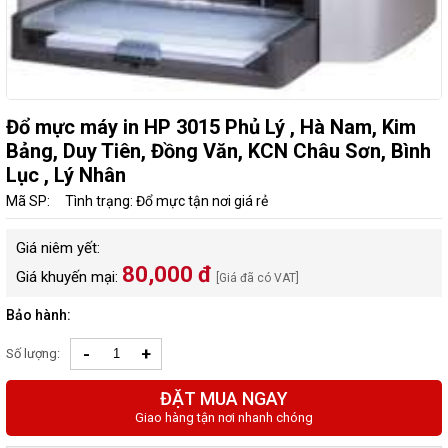
Đổ mực máy in HP 3015 Phủ Lý , Hà Nam, Kim
Bảng, Duy Tiên, Đồng Văn, KCN Châu Sơn, Bình
Lục , Lý Nhân
Mã SP:
Tình trạng: Đổ mực tận nơi giá rẻ
Giá niêm yết:
80,000 đ
Giá khuyến mại:
[Giá đã có VAT]
Bảo hành:
-
+
Số lượng:
ĐẶT MUA NGAY
Giao hàng tận nơi nhanh chóng