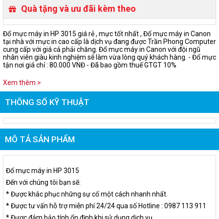
Quà tặng và ưu đãi kèm theo
Đổ mực máy in HP 3015 giá rẻ , mực tốt nhất , Đổ mực máy in Canon
tại nhà với mực in cao cấp là dịch vụ đang được Trần Phong Computer
cung cấp với giá cả phải chăng. Đổ mực máy in Canon với đội ngũ
nhân viên giàu kinh nghiệm sẽ làm vừa lòng quý khách hàng. - Đổ mực
tận nơi giá chỉ : 80.000 VNĐ - Đã bao gồm thuế GTGT 10%
Xem thêm >
THÔNG SỐ KỸ THUẬT
MÔ TẢ SẢN PHẨM
Đổ mực máy in HP 3015
Đến với chúng tôi bạn sẽ:
* Được khắc phục những sự cố một cách nhanh nhất.
* Được tư vấn hỗ trợ miễn phí 24/24 qua số Hotline : 0987 113 911
* Được đảm bảo tính ổn định khi sử dụng dịch vụ.