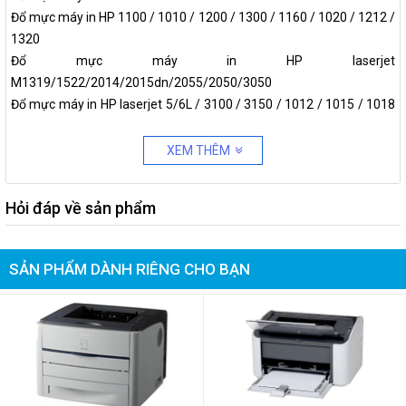
Đổ mực máy in HP 1100 / 1010 / 1200 / 1300 / 1160 / 1020 / 1212 /
1320
Đổ mực máy in HP laserjet
M1319/1522/2014/2015dn/2055/2050/3050
Đổ mực máy in HP laserjet 5/6L / 3100 / 3150 / 1012 / 1015 / 1018
/ 1022 / 3015 / all-in-one 3015 / 3020 / 3030 / 3052 ,
Đổ mực các dòng máy in đa năng
XEM THÊM
Đổ mực máy in HP laserjet P1005 / P1006
Đổ mực máy in HP laserjet P1505 / 1505n / M1522 / 1522n / mfp
Hỏi đáp về sản phẩm
1552ns
Đổ mực máy in HP laserjet 4000/N/TN
Đổ mực máy in HP laserjet 4000 / 4050
SẢN PHẨM DÀNH RIÊNG CHO BẠN
Đổ mực máy in HP laserjet 4100/N/TN
Đổ mực máy in HP laserjet 2400 series
Đổ mực máy in HP laserjet P3005 / 3035/D/N/DN
Đổ mực máy in HP laserjet 5000 / 5100 / 5200
Đổ mực máy in Canon 1210
Đổ mực máy in Canon 3050