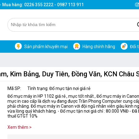
 - Mua hàng: 0226 355 2222 - 0987 113 911
Sản phẩm khuyến mại
Hàng chính hãng
Đổi 
m, Kim Bảng, Duy Tiên, Đồng Văn, KCN Châu S
Mã SP:
Tình trạng: Đổ mực tận nơi giá rẻ
Đổ mực máy in HP 1102 giá rẻ , mực tốt nhất , Đổ mực máy in Canon 
mực in cao cấp là dịch vụ đang được Trần Phong Computer cung cấp
phải chăng. Đổ mực máy in Canon với đội ngũ nhân viên giàu kinh n
vừa lòng quý khách hàng. - Đổ mực tận nơi giá chỉ : 80.000 VNĐ - Đ
thuế GTGT 10%
Xem thêm >