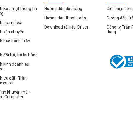
HÀNG
h Bảo mật thông tin
Hướng dẫn đặt hàng
Giới thiệu côn
ng
Hướng dẫn thanh toán
Đường đến Tr
h thanh toán
Download tài liệu, Driver
Công ty Trần 
ch vận chuyển
dụng
ch bảo hành Trần
 đổi trả, trả lại hàng
h kinh doanh tại
ng
h ưu đãi - Trần
omputer
ình khuyến mãi -
ng Computer