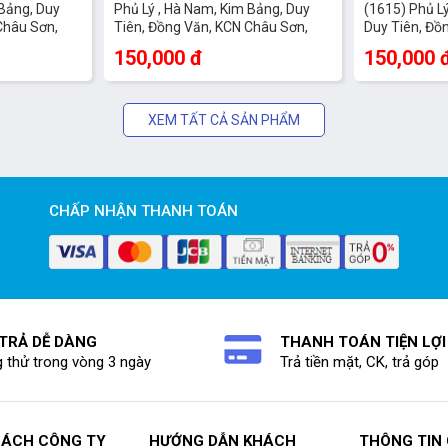
 Bảng, Duy
Phủ Lý , Hà Nam, Kim Bảng, Duy
(1615) Phủ L
Châu Sơn,
Tiên, Đồng Văn, KCN Châu Sơn,
Duy Tiên, Đồ
Bình Lục , Lý Nhân
Sơn, Bình Lục
150,000 đ
150,000 
XEM TẤT CẢ SẢN PHẨM
CHẤP NHẬN THANH TOÁN
 TRẢ DỄ DÀNG
THANH TOÁN TIỆN LỢI
 thử trong vòng 3 ngày
Trả tiền mặt, CK, trả góp
SÁCH CÔNG TY
HƯỚNG DẪN KHÁCH
THÔNG TIN