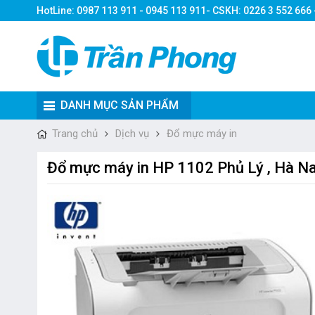
HotLine: 0987 113 911 - 0945 113 911- CSKH: 0226 3 552 666
DANH MỤC SẢN PHẨM
Trang chủ
Dịch vụ
Đổ mực máy in
Đổ mực máy in HP 1102 Phủ Lý , Hà Na