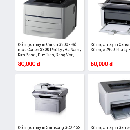
Đổ mực máy in Canon 3300 - Đổ
Đổ mực máy in Canon
mực Canon 3300 Phủ Lý , Ha Nam ,
Đổ mực 2900 Phu Ly
Kim Bang , Duy Tien, Dong Van,
Binh Luc Ly Nhan
80,000 đ
80,000 đ
Đổ mực máy in Samsung SCX 452
Đổ mực máy in Sams