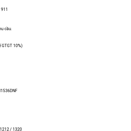
3 911
hu cầu.
uế GTGT 10%)
 M1536DNF
 1212 / 1320