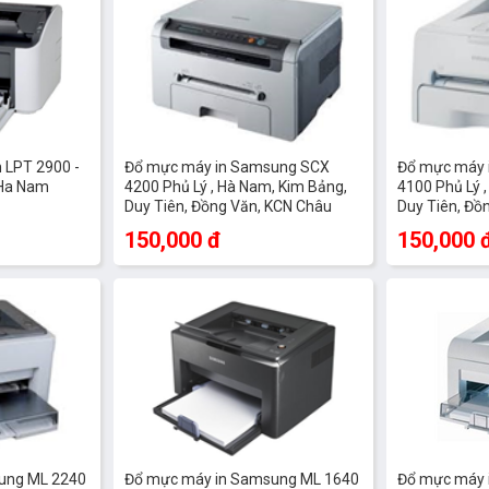
 LPT 2900 -
Đổ mực máy in Samsung SCX
Đổ mực máy 
 Ha Nam
4200 Phủ Lý , Hà Nam, Kim Bảng,
4100 Phủ Lý 
Duy Tiên, Đồng Văn, KCN Châu
Duy Tiên, Đồ
Sơn, Bình Lục , Lý Nhân
Sơn, Bình Lục
150,000 đ
150,000 
ung ML 2240
Đổ mực máy in Samsung ML 1640
Đổ mực máy 