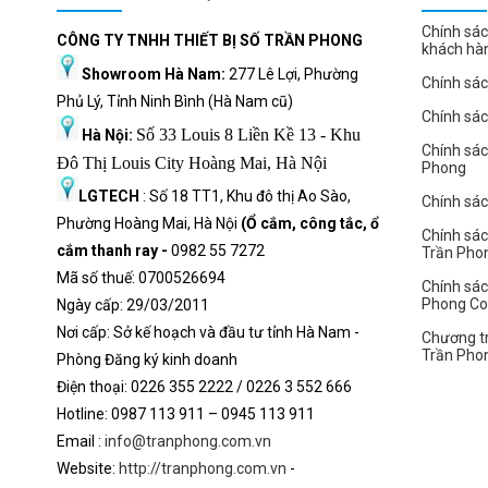
Chính sác
CÔNG TY TNHH THIẾT BỊ SỐ TRẦN PHONG
khách hà
Showroom Hà Nam:
277 Lê Lợi, Phường
Chính sác
Phủ Lý, Tỉnh Ninh Bình (Hà Nam cũ)
Chính sá
Số 33 Louis 8 Liền Kề 13 - Khu
Hà Nội:
Chính sá
Đô Thị Louis City Hoàng Mai, Hà Nội
Phong
LGTECH
: Số 18 TT1, Khu đô thị Ao Sào,
Chính sách
Phường Hoàng Mai, Hà Nội
(Ổ cắm, công tắc, ổ
Chính sác
cắm thanh ray -
0982 55 7272
Trần Pho
Mã số thuế: 0700526694
Chính sác
Phong C
Ngày cấp: 29/03/2011
Nơi cấp: Sở kế hoạch và đầu tư tỉnh Hà Nam -
Chương tr
Trần Pho
Phòng Đăng ký kinh doanh
Điện thoại: 0226 355 2222 / 0226 3 552 666
Hot
l
ine: 0987 113 911
– 0945 113 911
Email :
info@tranphong.com.vn
Website:
http://tranphong.com.vn
-