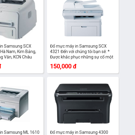
in Samsung SCX
Đổ mực máy in Samsung SCX
, Hà Nam, Kim Bảng,
4321 Đến với chúng tôi bạn sẽ: *
ng Văn, KCN Châu
Được khắc phục những sự cố một
 , Lý Nhân
cách nhanh nhất. * Được tư vấn hỗ
đ
150,000 đ
trợ miễn phí 24/24 qua số Hotline :
0987 113 911 * Được đảm bảo tính
ổn định
in Samsung ML 1610
Đổ mực máy in Samsung 4300