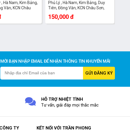
ý , Hà Nam, Kim Bảng,
Phủ Lý , Hà Nam, Kim Bảng, Duy
ng Văn, KCN Châu
Tiên, Đồng Văn, KCN Châu Sơn,
 , Lý Nhân
Bình Lục , Lý Nhân
đ
150,000 đ
MỜI BẠN NHẬP EMAIL ĐỂ NHẬN THÔNG TIN KHUYẾN MÃI
HỖ TRỢ NHIỆT TÌNH
Tư vấn, giải đáp mọi thắc mắc
 CÔNG TY
KẾT NỐI VỚI TRẦN PHONG