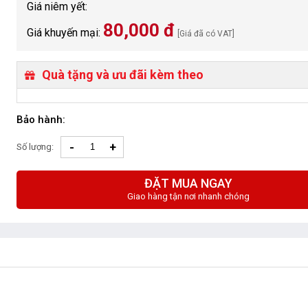
Giá niêm yết:
80,000 đ
Giá khuyến mại:
[Giá đã có VAT]
Quà tặng và ưu đãi kèm theo
Bảo hành:
-
+
Số lượng:
ĐẶT MUA NGAY
Giao hàng tận nơi nhanh chóng