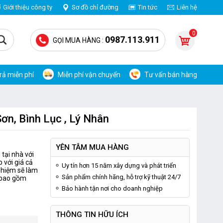
Giới thiệu công ty
Sơ đồ chỉ đường
Tin tức
Liên hệ
0
0987.113.911
GỌI MUA HÀNG :
trả miễn phí
Miễn phí vận chuyển
Tư vấn bán hàng
ơn, Bình Lục , Lý Nhân
YÊN TÂM MUA HÀNG
tại nhà với
 với giá cả
Uy tín hơn 15 năm xây dựng và phát triển
ghiệm sẽ làm
Sản phẩm chính hãng, hỗ trợ kỹ thuật 24/7
ã bao gồm
Bảo hành tận nơi cho doanh nghiệp
THÔNG TIN HỮU ÍCH