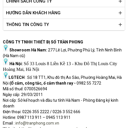
CHÍNH SÁCH CÔNG TY
HƯỚNG DẪN KHÁCH HÀNG
THÔNG TIN CÔNG TY
CÔNG TY TNHH THIẾT BỊ SỐ TRẦN PHONG
Showroom Hà Nam:
277 Lê Lợi, Phường Phủ Lý, Tỉnh Ninh Bình
(Hà Nam cũ)
Số 33 Louis 8 Liền Kề 13 - Khu Đô Thị Louis City
Hà Nội:
Hoàng Mai, Hà Nội
LGTECH
: Số 18 TT1, Khu đô thị Ao Sào, Phường Hoàng Mai, Hà
Nội
(Ổ cắm, công tắc, ổ cắm thanh ray -
0982 55 7272
Mã số thuế: 0700526694
Ngày cấp: 29/03/2011
Nơi cấp: Sở kế hoạch và đầu tư tỉnh Hà Nam - Phòng Đăng ký kinh
doanh
Điện thoại: 0226 355 2222 / 0226 3 552 666
Hot
l
ine: 0987 113 911
– 0945 113 911
Email :
info@tranphong.com.vn