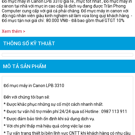
Đổ mực máy in Canon LPB 3310 giá rẻ , mực tốt nhất , Đổ mực máy in
canon tại nhà với mực in cao cấp là dịch vụ đang được Trần Phong
Computer cung cấp với giá cả phải chăng. Đổ mực máy in canon với
đội ngũ nhân viên giàu kinh nghiệm sẽ làm vừa lòng quý khách hàng. -
Đổ mực tận nơi giá chỉ : 80.000 VNĐ - Đã bao gồm thuế GTGT 10%
Xem thêm >
THÔNG SỐ KỸ THUẬT
MÔ TẢ SẢN PHẨM
Đổ mực máy in Canon LPB 3310
Đến với chúng tôi bạn sẽ:
* Được khắc phục những sự cố một cách nhanh nhất.
* Được tư vấn hỗ trợ miễn phí 24/24 qua số Hotline : 0987 113 911
* Được đảm bảo tính ổn định khi sử dụng dịch vụ.
* Với chi phí thấp mà hiệu quả công việc lại cao
* Tư vấn trang thiết bị bên lĩnh vực CNTT khi khách hàng có nhu cầu.