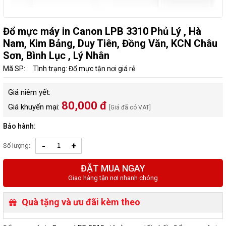
Đổ mực máy in Canon LPB 3310 Phủ Lý , Hà
Nam, Kim Bảng, Duy Tiên, Đồng Văn, KCN Châu
Sơn, Bình Lục , Lý Nhân
Mã SP:
Tình trạng: Đổ mực tận nơi giá rẻ
Giá niêm yết:
80,000 đ
Giá khuyến mại:
[Giá đã có VAT]
Bảo hành:
-
+
Số lượng:
ĐẶT MUA NGAY
Giao hàng tận nơi nhanh chóng
Quà tặng và ưu đãi kèm theo