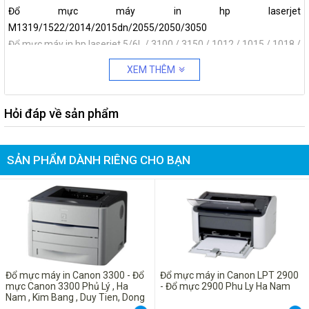
Đổ mực máy in hp laserjet
M1319/1522/2014/2015dn/2055/2050/3050
Đổ mực máy in hp laserjet 5/6L / 3100 / 3150 / 1012 / 1015 / 1018 /
1022 / 3015 / all-in-one 3015 / 3020 / 3030 / 3052 , Đổ mực các
XEM THÊM
dòng máy in đa năng
Đổ mực máy in hp laserjet P1005 / P1006
Đổ mực máy in hp laserjet P1505 / 1505n / M1522 / 1522n / mfp
Hỏi đáp về sản phẩm
1552ns
Đổ mực máy in hp laserjet 4000/N/TN
SẢN PHẨM DÀNH RIÊNG CHO BẠN
Đổ mực máy in hp laserjet 4000 / 4050
Đổ mực máy in hp laserjet 4100/N/TN
Đổ mực máy in hp laserjet 2400 series
Đổ mực máy in hp laserjet P3005 / 3035/D/N/DN
Đổ mực máy in hp laserjet 5000 / 5100 / 5200
Đổ mực máy in canon 1210
Đổ mực máy in canon 3050
Đổ mực máy in Canon 3300 - Đổ
Đổ mực máy in Canon LPT 2900
Đổ mực máy in canon 1120
mực Canon 3300 Phủ Lý , Ha
- Đổ mực 2900 Phu Ly Ha Nam
Đổ mực máy in canon LPB 3310
Nam , Kim Bang , Duy Tien, Dong
Van, Binh Luc Ly Nhan