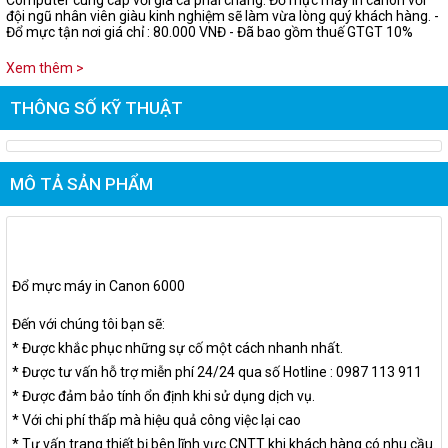
Computer cung cấp với giá cả phải chăng. Đổ mực máy in canon với
đội ngũ nhân viên giàu kinh nghiệm sẽ làm vừa lòng quý khách hàng. -
Đổ mực tận nơi giá chỉ : 80.000 VNĐ - Đã bao gồm thuế GTGT 10%
Xem thêm >
THÔNG SỐ KỸ THUẬT
MÔ TẢ SẢN PHẨM
Đổ mực máy in Canon 6000
Đến với chúng tôi bạn sẽ:
* Được khắc phục những sự cố một cách nhanh nhất.
* Được tư vấn hỗ trợ miễn phí 24/24 qua số Hotline : 0987 113 911
* Được đảm bảo tính ổn định khi sử dụng dịch vụ.
* Với chi phí thấp mà hiệu quả công việc lại cao
* Tư vấn trang thiết bị bên lĩnh vực CNTT khi khách hàng có nhu cầu.