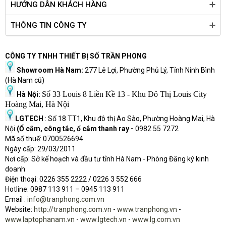
HƯỚNG DẪN KHÁCH HÀNG
THÔNG TIN CÔNG TY
CÔNG TY TNHH THIẾT BỊ SỐ TRẦN PHONG
Showroom Hà Nam:
277 Lê Lợi, Phường Phủ Lý, Tỉnh Ninh Bình
(Hà Nam cũ)
Số 33 Louis 8 Liền Kề 13 - Khu Đô Thị Louis City
Hà Nội:
Hoàng Mai, Hà Nội
LGTECH
: Số 18 TT1, Khu đô thị Ao Sào, Phường Hoàng Mai, Hà
Nội
(Ổ cắm, công tắc, ổ cắm thanh ray -
0982 55 7272
Mã số thuế: 0700526694
Ngày cấp: 29/03/2011
Nơi cấp: Sở kế hoạch và đầu tư tỉnh Hà Nam - Phòng Đăng ký kinh
doanh
Điện thoại: 0226 355 2222 / 0226 3 552 666
Hot
l
ine: 0987 113 911
– 0945 113 911
Email :
info@tranphong.com.vn
Website:
http://tranphong.com.vn
-
www.tranphong.vn
-
www.laptophanam.vn
-
www.lgtech.vn
-
www.lg.com.vn