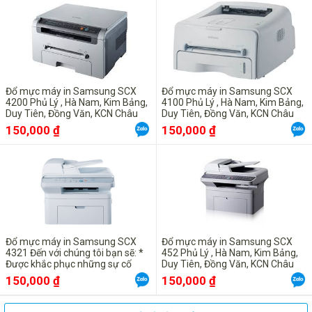
Đổ mực máy in Samsung SCX
Đổ mực máy in Samsung SCX
4200 Phủ Lý , Hà Nam, Kim Bảng,
4100 Phủ Lý , Hà Nam, Kim Bảng,
Duy Tiên, Đồng Văn, KCN Châu
Duy Tiên, Đồng Văn, KCN Châu
Sơn, Bình Lục , Lý Nhân
Sơn, Bình Lục , Lý Nhân
150,000 ₫
150,000 ₫
Đổ mực máy in Samsung SCX
Đổ mực máy in Samsung SCX
4321 Đến với chúng tôi bạn sẽ: *
452 Phủ Lý , Hà Nam, Kim Bảng,
Được khắc phục những sự cố
Duy Tiên, Đồng Văn, KCN Châu
một cách nhanh nhất. * Được tư
Sơn, Bình Lục , Lý Nhân
150,000 ₫
150,000 ₫
vấn hỗ trợ miễn phí 24/24 qua số
Hotline : 0987 113 911 * Được
đảm bảo tính ổn định