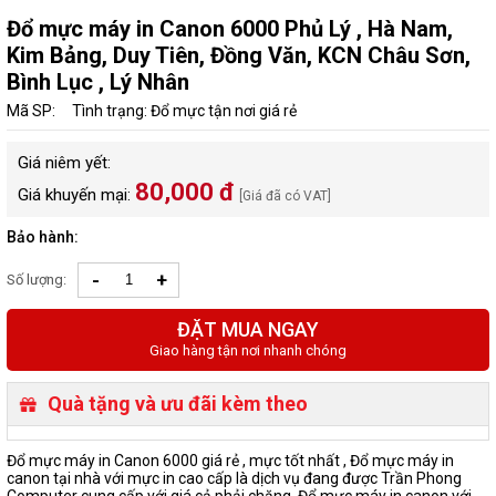
Đổ mực máy in Canon 6000 Phủ Lý , Hà Nam,
Kim Bảng, Duy Tiên, Đồng Văn, KCN Châu Sơn,
Bình Lục , Lý Nhân
Mã SP:
Tình trạng: Đổ mực tận nơi giá rẻ
Giá niêm yết:
80,000 đ
Giá khuyến mại:
[Giá đã có VAT]
Bảo hành:
-
+
Số lượng:
ĐẶT MUA NGAY
Giao hàng tận nơi nhanh chóng
Quà tặng và ưu đãi kèm theo
Đổ mực máy in Canon 6000 giá rẻ , mực tốt nhất , Đổ mực máy in
canon tại nhà với mực in cao cấp là dịch vụ đang được Trần Phong